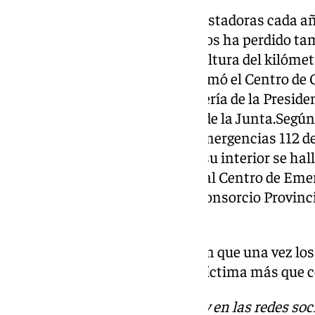
Las carreteras dejan cifras devastadoras cada a
la Navidad, un hombre de 47 años ha perdido tam
tráfico mientras conducía a la altura del kilómet
arroyo, en
Almogía
. Así lo confirmó el Centro d
(CECEM 112), adscrito a Consejería de la Presidenc
Simplificación Administrativa de la Junta.Según
quien informó al Teléfono de Emergencias 112 d
dicha cuneta, mientras que en su interior se hal
pulso. Seguidamente, se activó al Centro de Eme
Civil de Tráfico, Bomberos del Consorcio Provin
de la Vía.
Desde
Emergencias 112
apuntan que una vez los 
pudieron ya hacer nada por la víctima más que ce
Descubre más noticias de 101Tv en las redes soc