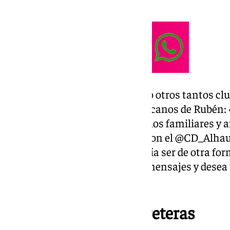
rendirá homenaje a su figura.
Por su parte, el
Málaga CF,
como otros tantos clu
mensaje de apoyo a los más cercanos de Rubén:
nuestro más sentido pésame a los familiares y 
pensamientos están también con el @CD_Alhauri
momentos. DEP». Como no podía ser de otra forma
sentido suma a esta oleada de mensajes y desea
pésame.
Prudencia en las carreteras