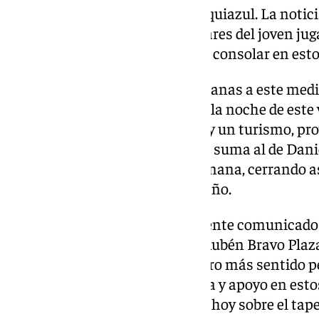
perteneciente al conjunto blanquiazul. La notic
mensajes en apoyo a los familiares del joven jug
identificados y a los que buscan consolar en es
Tal y como indican fuentes cercanas a este medio
un accidente de tráfico durante la noche de este 
colisión entre una motocicleta y un turismo, pr
del joven jugador. Este hecho se suma al de Danie
que perdió su vida la pasada semana, cerrando as
panorama futbolístico malagueño.
El CD Alhaurino emitió el siguiente comunicado
comunicar el fallecimiento de Rubén Bravo Plaza
juvenil. Queremos enviar nuestro más sentido pé
amigos, así como nuestra fuerza y apoyo en es
En los partidos que se disputen hoy sobre el tap