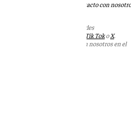
Tok
o
X
. Puedes ponerte en contacto con nosotro
informativos@101tv.es
.
Más noticias de
101TV
en las redes
sociales:
Instagram
,
Facebook
,
Tik Tok
o
X
.
Puedes ponerte en contacto con nosotros en el
correo
informativos@101tv.es
Tags:
Últimas noticias