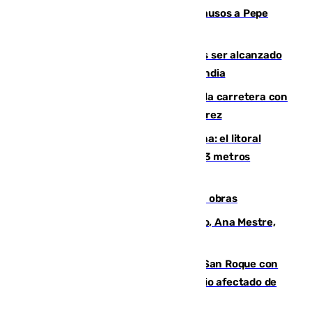
Granada despide con lágrimas y aplausos a Pepe
Habichuela
Un futbolista de 24 años muere tras ser alcanzado
por un rayo durante un partido en Tailandia
Muere un conductor tras salirse de la carretera con
su turismo en la A-480 a la altura de Jerez
Julio supera a junio en basura marina: el litoral
occidental malagueño recoge más de 33 metros
cúbicos de residuos
El Cádiz se afila ante un Granada en obras
La nueva presidenta del Parlamento, Ana Mestre,
hace parada institucional en Cádiz
Estabilizado el incendio forestal de San Roque con
19 familias aún desalojadas y un domicilio afectado de
gravedad