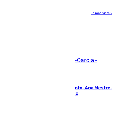
Lo más visto >
Más noticias
Ver más >
05.08.2026
La nueva presidenta del Parlamento, Ana Mestre,
hace parada institucional en Cádiz