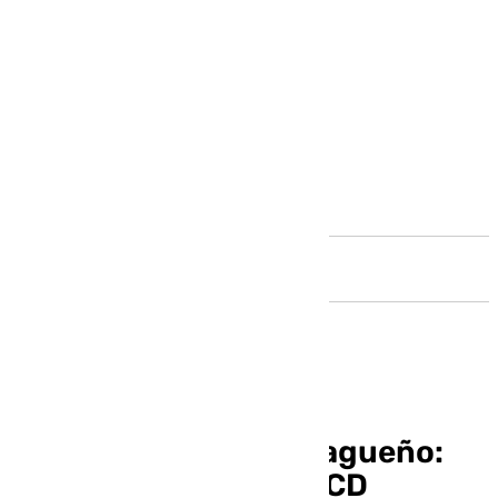
Andalucía
Luto en el fútbol malagueño:
fallece un juvenil del CD