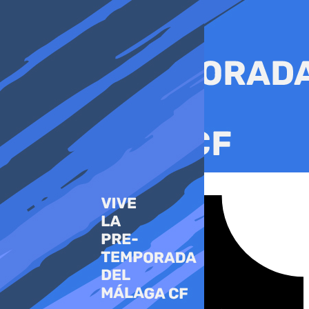
Ir
al
contenido
Tiktok