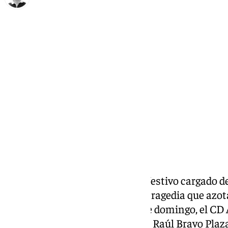
Ignacio Pérez
domingo, 8 diciembre 2024, 13:13
Compartir:
Lo que debería ser un domingo festivo cargado de
se ha convertido en una nueva tragedia que azota
provincia. En la mañana de este domingo, el C
oficialmente el fallecimiento de Raúl Bravo Plaza