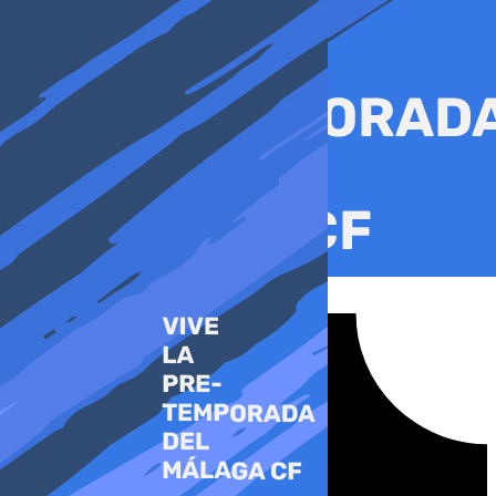
Ir
al
contenido
Tiktok