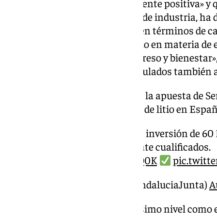
vida útil. Una decisión «sumamente positiva» y
pionera en España en este tipo de industria, ha 
destacado «todo lo que supone en términos de c
alrededor de esta fábrica» no solo en materia de
que evidentemente genera progreso y bienestar»,
otros inversores y sectores vinculados también a
@JuanMa_Moreno
destaca la apuesta de S
primera fábrica de baterías de litio en Españ
El proyecto cuenta con una inversión de 60
de trabajo directos altamente cualificados.
https://t.co/tTWDfWSQ0K
pic.twit
— Junta de Andalucía (@AndaluciaJunta)
A
«Que una compañía de primerísimo nivel como e