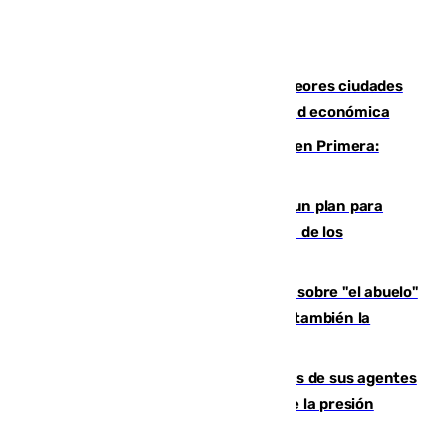
Marbella, Jerez y Sevilla: entre las peores ciudades
españolas para emprender una actividad económica
Alerta en el Málaga para el estreno en Primera:
Calero y Dotor, lesionados
Ceuta pide al Gobierno de Sánchez un plan para
"recuperar la normalidad" y la expulsión de los
migrantes restantes
El reportaje en The New York Times sobre "el abuelo"
Paco de la Torre: "Transformó Málaga, ¿también la
arruinó?"
La Guardia Civil cancela los permisos de sus agentes
de Ceuta y Melilla ante el incremento de la presión
migratoria