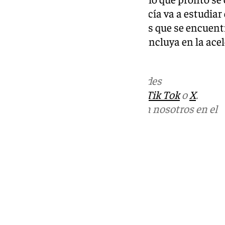
Por su parte, la Junta de Andalucía va a estudiar
desembarco en Málaga, entre las que se encuentr
interés estratégico para que se incluya en la ace
empresariales.
Más noticias de
101TV
en las redes
sociales:
Instagram
,
Facebook
,
Tik Tok
o
X
.
Puedes ponerte en contacto con nosotros en el
correo
informativos@101tv.es
Tags:
Últimas noticias