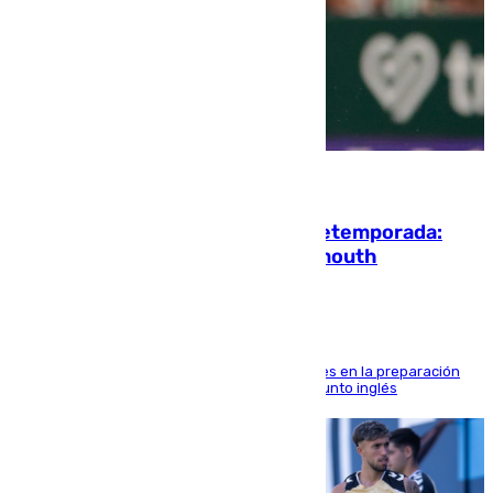
10.08.2026
La ‘delicatessen’ de Isco en la pretemporada:
pisadita y cañito ante el Bournemouth
El malagueño sigue mejorando sus sensaciones en la preparación
veraniega con minutos de calidad ante el conjunto inglés