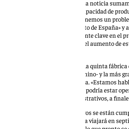
producir en nuestra tierra es una noticia sumam
Moreno, poniendo en valor la capacidad de prod
tiene la región. Sin embargo, «tenemos un pro
energía en Andalucía y en el resto de España» y a
A su juicio, esto «es absolutamente clave en el 
progreso de la sociedad», de ahí el aumento de e
soluciones.
La de Sermatec en Málaga será la quinta fábrica 
mayoritario europeo y capital chino- y la más g
generando cinco gigavatios/hora. «Estamos habl
a 10.000 metros cuadrados que podría estar oper
objetivos y los trámites administrativos, a finale
De hecho, parece que los objetivos se están cu
saber Europa Press, la compañía viajará en sept
adquisición de los terrenos, por lo que pronto se