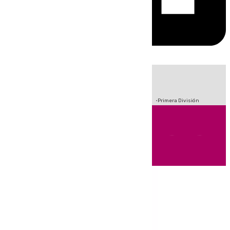
HOY
|
Crisis Migratoria en Ceuta
Sucesos
Fútbol
Incendios
Primera División
Andalucía