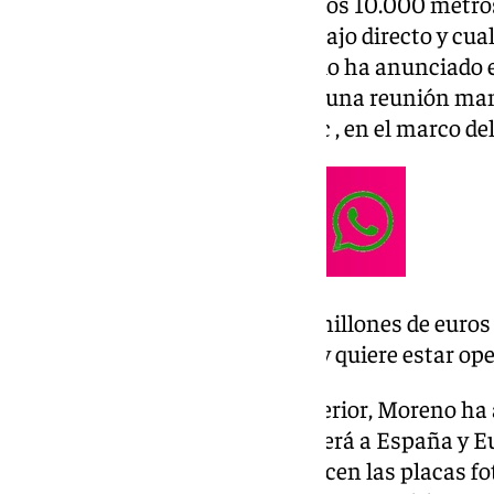
esta planta, que contará con unos 10.000 metro
creación de 300 puestos de trabajo directo y cuali
operativa a finales de 2025. Así lo ha anunciado 
Andalucía, Juanma Moreno, en una reunión mant
delegación andaluza y Sermatec , en el marco del 
La compañía invertirá 60 millones de euros
10.000 metros cuadrados, y quiere estar ope
En una atención a medios posterior, Moreno ha a
que desde Andalucía se abastecerá a España y Eur
almacenar la energía que producen las placas fo