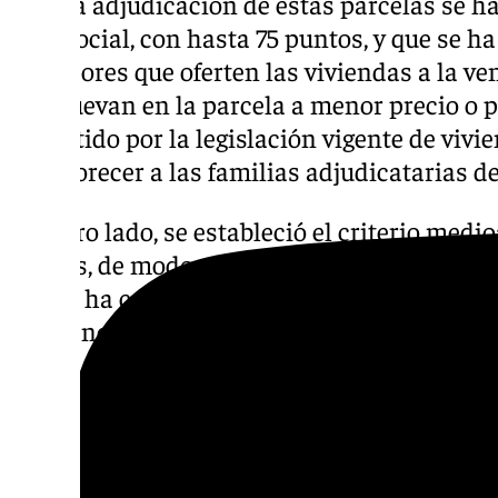
Para la adjudicación de estas parcelas se ha
Uno social, con hasta 75 puntos, y que se h
licitadores que oferten las viviendas a la ve
promuevan en la parcela a menor precio o 
permitido por la legislación vigente de vivie
de favorecer a las familias adjudicatarias d
Por otro lado, se estableció el criterio med
puntos, de modo que se ha valorado con may
que se ha comprometido a edificar un edific
vista energético y de consumo de energía p
El titular adjudicatario de cada lote, deberá
plazos que tienen el carácter de máximos: s
licencia, a contar desde la elevación a públ
de cosa futura; 30 meses para finalizar las o