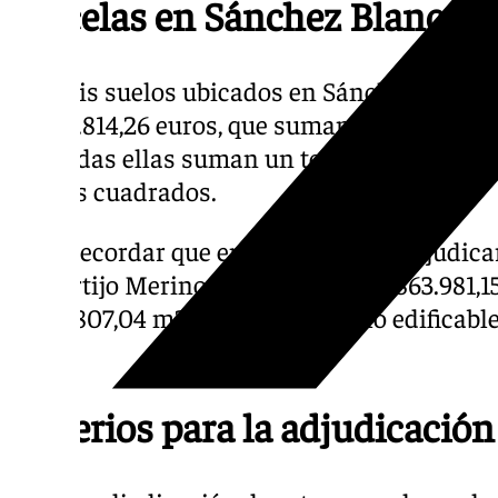
Parcelas en Sánchez Blanca y
Los seis suelos ubicados en Sánchez Blanca
12.845.814,26 euros, que suman un total de 
que todas ellas suman un techo edificable q
metros cuadrados.
Cabe recordar que en diciembre se adjudicar
en Cortijo Merino, valorados en 12.863.981,1
de 26.807,04 m2 y tienen un techo edificable
m2.
Criterios para la adjudicación