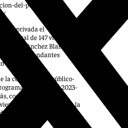
ccion-del-proyecto-de-
o/
blico-privada el
 un total de 147 viviendas
o y 73 en Sánchez Blanca) que
gistro de Demandantes
ón a compra.
e la colaboración público-
programa de Gobierno 2023-
s, con este trámite se
ienda y Suelo 2023-2027, la
da.