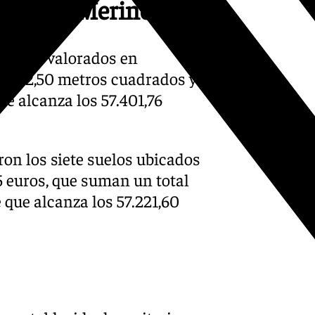
 Cortijo Merino
 están valorados en
19.662,50 metros cuadrados y
ue alcanza los 57.401,76
on los siete suelos ubicados
5 euros, que suman un total
 que alcanza los 57.221,60