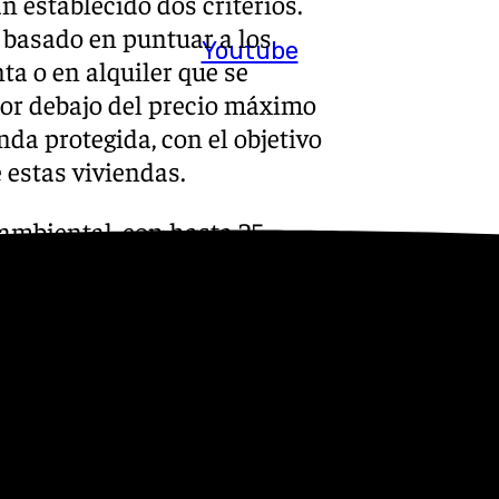
n establecido dos criterios.
a basado en puntuar a los
Youtube
nta o en alquiler que se
por debajo del precio máximo
nda protegida, con el objetivo
e estas viviendas.
ioambiental, con hasta 25
or puntuación al licitador
io mas eficiente del punto de
rimaria no renovable.
 cumplir con los siguientes
eis meses para solicitar
ico del contrato de permuta
bras, a contar desde la