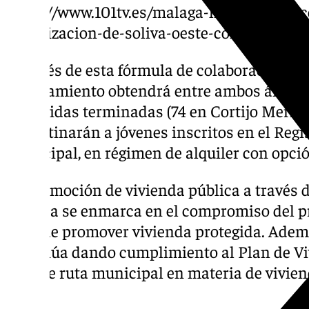
https://www.101tv.es/malaga-licita-la-reda
urbanizacion-de-soliva-oeste-con-1-000-vp
A través de esta fórmula de colaboración pú
Ayuntamiento obtendrá entre ambos ámbitos
protegidas terminadas (74 en Cortijo Merin
se destinarán a jóvenes inscritos en el Re
Municipal, en régimen de alquiler con opci
La promoción de vivienda pública a través d
privada se enmarca en el compromiso del 
2027 de promover vivienda protegida. Ademá
continúa dando cumplimiento al Plan de Viv
hoja de ruta municipal en materia de vivien