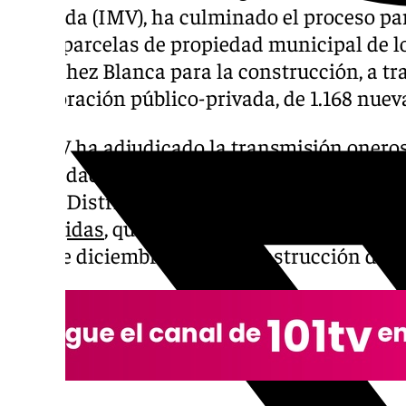
Vivienda (IMV), ha culminado el proceso pa
las 13 parcelas de propiedad municipal de l
y Sánchez Blanca para la construcción, a tr
colaboración público-privada, de 1.168 nuev
El IMV ha adjudicado la transmisión oneros
propiedad municipal ubicadas en el ámbito
como ‘Distrito Z’) para la construcción de 
protegidas
, que se unen a las siete de Corti
mes de diciembre para la construcción de 5