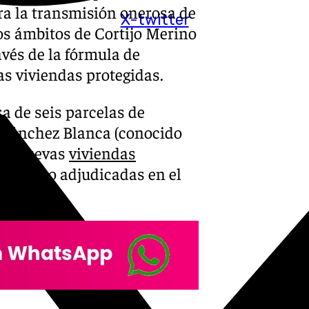
ra la transmisión onerosa de
X-twitter
os ámbitos de Cortijo Merino
avés de la fórmula de
as viviendas protegidas.
a de seis parcelas de
 Sánchez Blanca (conocido
606 nuevas
viviendas
jo Merino adjudicadas en el
62 VPO.