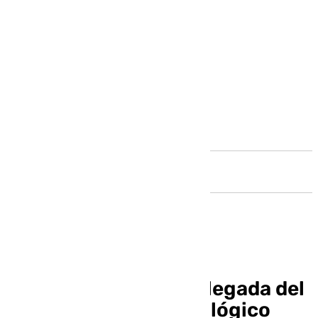
Andalucía
Málaga avanza en la llegada del
IMEC al Parque Tecnológico