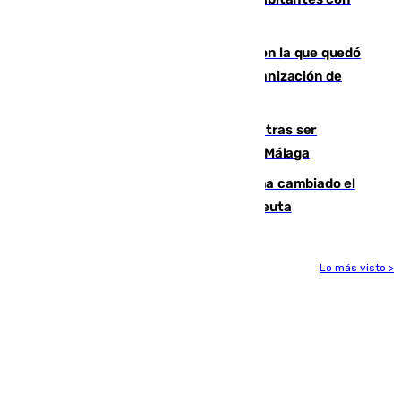
una alta tasa de extranjeros
Agrede sexualmente a una mujer con la que quedó
por Instagram: dos años prisión e indemnización de
9.000 euros
Un turista de 17 años, hospitalizado tras ser
atropellado a propósito en el Centro de Málaga
De bocadillos a lentejas y pollo: así ha cambiado el
menú de los militares desplegados en Ceuta
Lo más visto >
Más noticias
Ver más >