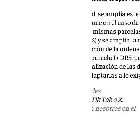
En lo referente a la edificabilidad, se amplía est
I+DR5 (de 0,690 a 1,017) y se reduce en el caso de
cuanto a la ocupación, en estas mismas parcelas 
el área ajardinada (de 50% al 15%) y se amplía la 
También se plantea la modificación de la ordena
los 15 metros hasta los 34 de la parcela I+DR5, p
edificio de tres plantas y la actualización de l
plazas de aparcamiento para adaptarlas a lo exi
Más noticias de
101TV
en las redes
sociales:
Instagram
,
Facebook
,
Tik Tok
o
X
.
Puedes ponerte en contacto con nosotros en el
correo
informativos@101tv.es
Tags: