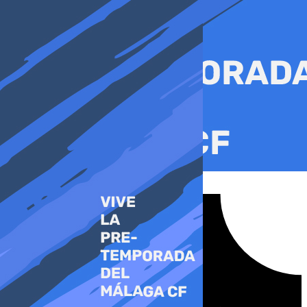
Ir
al
contenido
Tiktok