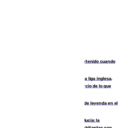
Mata a su expareja en Murcia y es detenido cuando
huía hacia Granada
El Boreham Wood, equipo de la quinta liga inglesa,
rechaza una oferta equivalente a un tercio de lo que
vale el club por un jugador
La familia Hernangómez: un legado de leyenda en el
mundo del baloncesto
Nuevo récord de población en Andalucía: la
comunidad supera los 8,7 millones de habitantes con