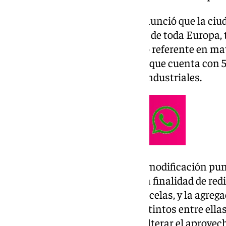
El pasado mes de enero ya se anunció que la ciu
centro, que se trata del segundo de toda Europa, 
Bélgica. El
IMEC
es un instituto referente en mat
desarrollo de semiconductores, que cuenta con 5
países diferentes y 600 socios industriales.
En concreto, se ha aprobado la modificación pun
Parcial que data del 2008, con la finalidad de redi
ocupación de determinadas parcelas, y la agrega
con índices de edificabilidad distintos entre ella
I+DP 3 e I+DP 4). Todo ello sin alterar el aprove