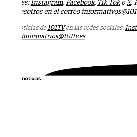
sociales:
Instagram
,
Facebook
,
Tik Tok
o
X
.
con nosotros en el correo
informativos@101t
Más noticias de
101TV
en las redes sociales:
Ins
correo
informativos@101tv.es
Tags:
Últimas noticias