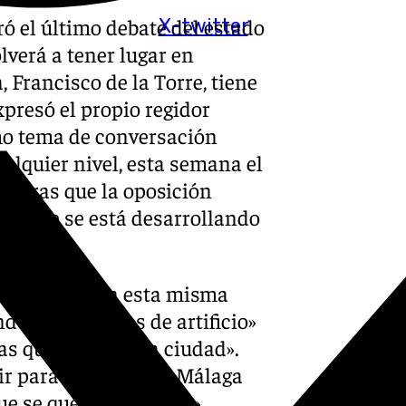
ó el último debate del estado
X-twitter
olverá a tener lugar en
 Francisco de la Torre, tiene
presó el propio regidor
mo tema de conversación
alquier nivel, esta semana el
entras que la oposición
pal que se está desarrollando
i Pérez, quien esta misma
done los fuegos de artificio»
as que enfrenta la ciudad».
ir para hablar de la Málaga
que se quedan en nada»,