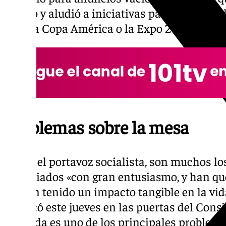
señaló y aludió a iniciativas pasadas como
para la Copa América o la Expo 2027.
Problemas sobre la mesa
Según el portavoz socialista, son muchos lo
anunciados «con gran entusiasmo, y han que
no han tenido un impacto tangible en la vi
destacó este jueves en las puertas del Cons
vivienda es uno de los principales problemas