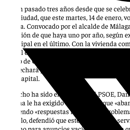
Ya han pasado tres años desde que se celebr
de la ciudad, que este martes, 14 de enero, v
Málaga. Convocado por el alcalde de Málaga,
intención de que haya uno por año, según ex
municipal en el último. Con la vivienda co
central en muchos debates en la ciudad a cu
equipo de Gobierno defenderá su gestión mi
aprovechará para rebatir la política munici
en la capital.
De hecho ha sido el portavoz del PSOE, Dan
semana le ha exigido a de la Torre que «aban
ofreciendo «respuestas reales a los problem
Con ello, defendió que este debate debe serv
real, «no para anuncios vacíos ni titulares 