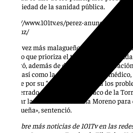
precariedad de la sanidad pública.
https://www.101tv.es/perez-anuncio-preca
andaluz/
«Cada vez más malagueños se sienten expul
modelo que prioriza el turismo sobre la vida
aseguró, además de denunciar la saturación
salud, así como la falta de personal médico
alcalde por su “pasividad” frente a los prob
está cerrado con telarañas, y Paco de la To
de alzar la voz contra Juanma Moreno para 
malagueña», sentenció.
Descubre más noticias de 101Tv en las rede