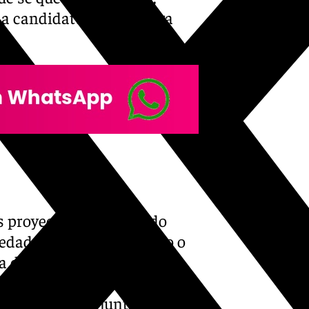
 la candidatura de Málaga
s proyectos que han sido
dado relegados al olvido o
da de los malagueños»,
istorio argumentando que la
 de la ciudad junto a la