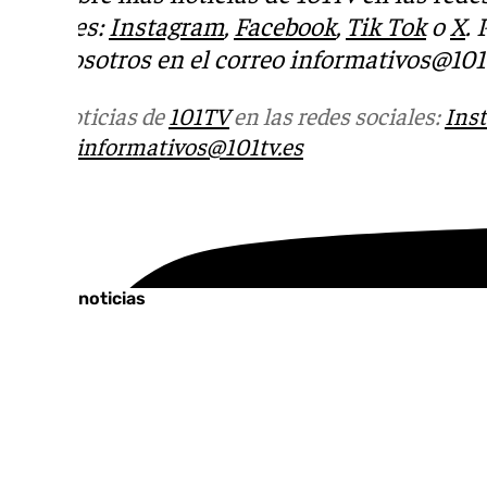
sociales:
Instagram
,
Facebook
,
Tik Tok
o
X
.
con nosotros en el correo
informativos@101t
Más noticias de
101TV
en las redes sociales:
Ins
correo
informativos@101tv.es
Tags:
Últimas noticias