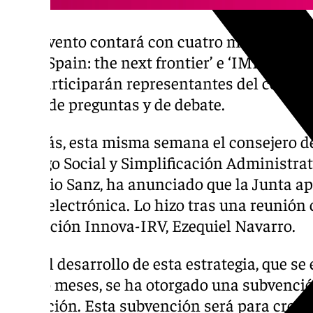
Este evento contará con cuatro mesas redon
‘imec Spain: the next frontier’ e ‘IMEC: From
que participarán representantes del centro.
turno de preguntas y de debate.
Además, esta misma semana el consejero de 
Diálogo Social y Simplificación Administrat
Antonio Sanz, ha anunciado que la Junta ap
Microelectrónica. Lo hizo tras una reunión c
Fundación Innova-IRV, Ezequiel Navarro.
Para el desarrollo de esta estrategia, que se 
cuatro meses, se ha otorgado una subvenció
fundación. Esta subvención será para crear 