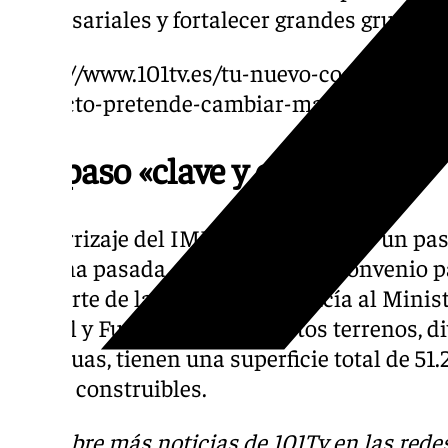
empresariales y fortalecer grandes grupos 
https://www.101tv.es/tu-nuevo-coche-tu-pl
proyecto-pretende-cambiar-malaga/
Un paso «clave y estratégico»
El aterrizaje del IMEC en España dio un paso
semana pasada, con la firma del convenio pa
por parte de la Junta de Andalucía al Minis
Digital y Función Pública. Estos terrenos, d
contiguas, tienen una superficie total de 5
33.698 construibles.
Descubre más noticias de 101Tv en las rede