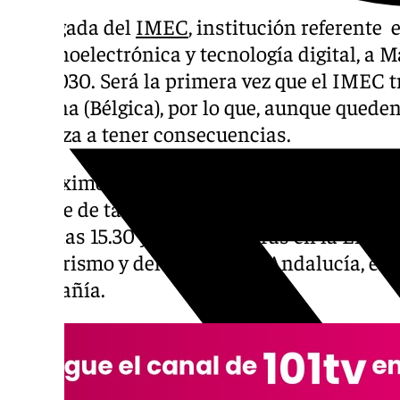
La llegada del
IMEC
, institución referente
en nanoelectrónica y tecnología digital, a M
año 2030. Será la primera vez que el IMEC t
Lovaina (Bélgica), por lo que, aunque queden
empieza a tener consecuencias.
El próximo jueves 30 de enero, Málaga acog
especie de taller o curso intensivo- sobre m
entre las 15.30 y las 19.00 horas en la Empr
del Turismo y del Deporte de Andalucía, en 
Compañía.