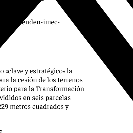
andaluces».
ay-5-dependen-imec-
 «clave y estratégico» la
ra la cesión de los terrenos
terio para la Transformación
ivididos en seis parcelas
1.229 metros cuadrados y
s