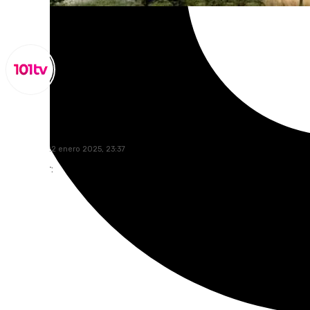
Lynx Devs
miércoles, 22 enero 2025, 23:37
Compartir: