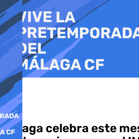
Ir
al
contenido
Málaga celebra este me