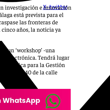
 en investigación e innovación
X-twitter
álaga está prevista para el
raspase las fronteras de
 cinco años, la noticia ya
erá un ‘workshop’ -una
icroelectrónica. Tendrá lugar
esa Pública para la Gestión
el número 40 de la calle