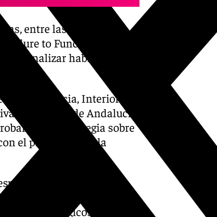
das, entre las que están
 Failure to Function’, en las
 Para finalizar habrá un
la Presidencia, Interior
iva de la Junta de Andalucía,
robará una Estrategia sobre
on el presidente de la
espera que esté lista en
n de 150.000 euros a dicha
«hubs tecnológicos, clústeres