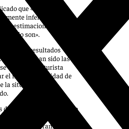
licado que «los datos de
emente inferiores a los
y las estimaciones de
mbién lo son».
o en estos resultados
. El primero han sido las
se enfoca en el turista
 el nivel de actividad de
 la situación
do.
 de marzo se ha registrado
igiliana-Torrox, con un
arto puesto del ranking lo