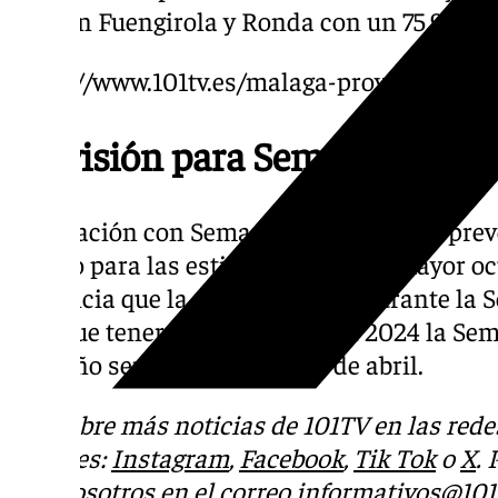
ocupan Fuengirola y Ronda con un 75,98% y
https://www.101tv.es/malaga-proyecta-una-p
Previsión para Semana Santa
En relación con Semana Santa, Aehcos pre
pronto para las estimaciones, una mayor oc
provincia que la que se registró durante la
Hay que tener en cuenta que en 2024 la Se
este año será durante el mes de abril.
Descubre más noticias de 101TV en las rede
sociales:
Instagram
,
Facebook
,
Tik Tok
o
X
.
con nosotros en el correo
informativos@101t