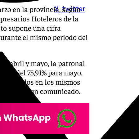
rzo en la provincia, según
X-twitter
presarios Hoteleros de la
Esto supone una cifra
durante el mismo periodo del
ra abril y mayo, la patronal
ril y del 75,91% para mayo.
os obtenidos en los mismos
Aehcos en un comunicado.