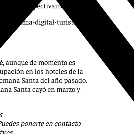
 un 66%, respectivamente.
lataforma-digital-turistica/
vé, aunque de momento es
upación en los hoteles de la
 Semana Santa del año pasado.
mana Santa cayó en marzo y
s
 Puedes ponerte en contacto
v.es