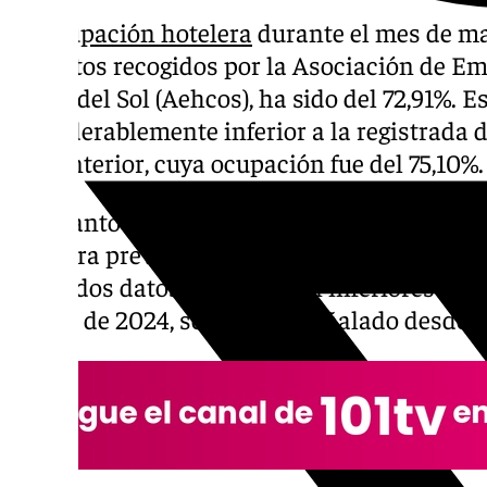
La
ocupación hotelera
durante el mes de ma
los datos recogidos por la Asociación de Em
Costa del Sol (Aehcos), ha sido del 72,91%. 
considerablemente inferior a la registrada 
año anterior, cuya ocupación fue del 75,10%.
En cuanto a las previsiones de ocupación pa
hotelera prevé una ocupación 75,48% para ab
Estos dos datos también son inferiores a l
meses de 2024, según han señalado desde 