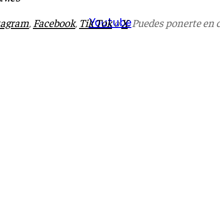
Youtube
tagram
,
Facebook
,
Tik Tok
o
X
. Puedes ponerte en 