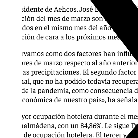
El presidente de Aehcos, José Luque, ha exp
ocupación del mes de marzo son considerabl
obtenidos en el mismo mes del año pasado 
ocupación de cara a los próximos meses, ta
«Observamos como dos factores han influid
inferiores de marzo respecto al año anterior
intensas precipitaciones. El segundo factor 
nacional, que no ha podido todavía recuperar
antes de la pandemia, como consecuencia de
socioeconómica de nuestro país», ha señala
La mayor ocupación hotelera durante el mes
en Benalmádena, con un 84,86%. Le sigue Fr
77,68% de ocupación hotelera. El tercer y cu