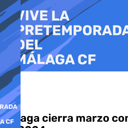
Ir
al
contenido
Málaga cierra marzo co