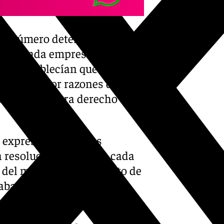
 un número determinado de
VPM a cada empresa y 300
mbién establecían que podrían
momento -por razones de
orización tuviera derecho a
 expresamente, a los
a resolución emitida a cada
 del mal estacionamiento de
izaba la empresa como si la