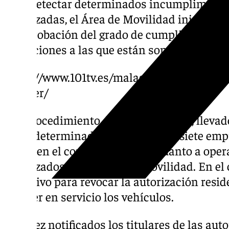
Tras detectar determinados incumplimiento
autorizadas, el Área de Movilidad inició un
comprobación del grado de cumplimiento de
condiciones a las que están sometidas cada
https://www.101tv.es/malaga-intenta-atajar
alquiler/
Del procedimiento de comprobación, llevado 
se ha determinado que seis de las siete em
cumplen el condicionante en cuanto a opera
autorizados por el Área de Movilidad. En el
el motivo para revocar la autorización resi
a poner en servicio los vehículos.
Una vez notificados los titulares de las aut