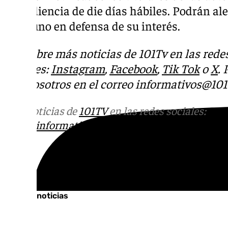
de audiencia de die días hábiles. Podrán al
oportuno en defensa de su interés.
Descubre más noticias de 101Tv en las rede
sociales:
Instagram
,
Facebook
,
Tik Tok
o
X
.
con nosotros en el correo
informativos@101t
Más noticias de
101TV
en las redes sociales:
Ins
correo
informativos@101tv.es
Tags:
Últimas noticias