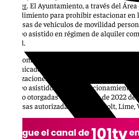
alquiler
. El Ayuntamiento, a través del Área
procedimiento para prohibir estacionar en la
empresas de vehículos de movilidad persona
pedaleo asistido en régimen de alquiler co
ciudad.
Tal y como han informado desde la Casona d
comunicado, se trata de la pérdida de eficac
autorizaciones a siete empresas explotador
pedaleo asistido para su estacionamiento e
público otorgadas en diciembre de 2022 de 
empresas autorizadas son Dott, Bolt, Lime, V