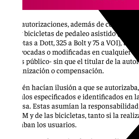
Estas autorizaciones, además de ceñirse a
VPM y bicicletas de pedaleo asistido (192 
bicicletas a Dott, 325 a Bolt y 75 a VOI), ta
ser revocadas o modificadas en cualquier 
interés público- sin que el titular de la aut
indemnización o compensación.
También hacían ilusión a que se autorizaba,
vehículos especificados e identificados en l
empresa. Estas asumían la responsabilidad
los VPM y de las bicicletas, tanto si la real
realizaban los usuarios.