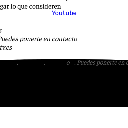
egar lo que consideren
Youtube
s
 Puedes ponerte en contacto
v.es
tagram
,
Facebook
,
Tik Tok
o
X
. Puedes ponerte en 