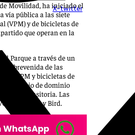
 de Movilidad, ha iniciado el
X-twitter
 vía pública a las siete
l (VPM) y de bicicletas de
mpartido que operan en la
el Parque a través de un
ia sobrevenida de las
as de VPM y bicicletas de
n el espacio de dominio
manera transitoria. Las
OI, Link, Tier y Bird.