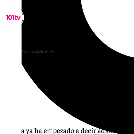
Lynx Devs
miércoles, 15 enero 2025, 21:48
Compartir:
Málaga ya ha empezado a decir adiós a los
p