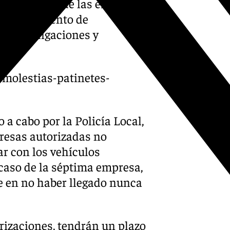
s por parte de las empresas
 procedimiento de
 las obligaciones y
 una.
-molestias-patinetes-
a cabo por la Policía Local,
presas autorizadas no
r con los vehículos
 caso de la séptima empresa,
de en no haber llegado nunca
orizaciones, tendrán un plazo