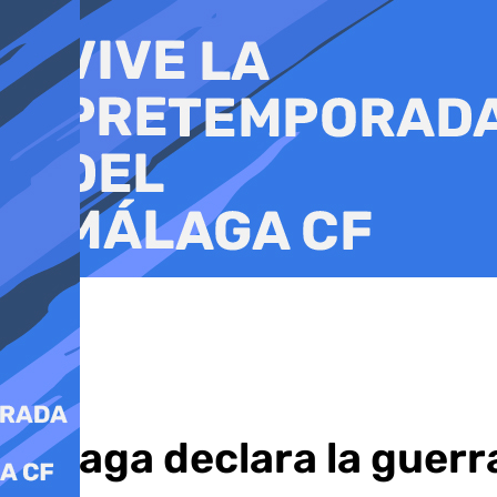
Ir
al
contenido
Málaga declara la guerra