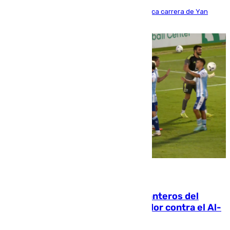
Del filial pepinero a récord absoluto: la meteórica carrera de Yan
Diomande en solo doce meses
06.08.2026
Ya se han estrenado los tres delanteros del
Málaga: Eneko Jauregui, bigoleador contra el Al-
Arabi SC