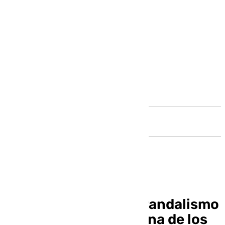
Andalucía
Málaga denuncia el ‘vandalismo
comercial’ en la Tribuna de los