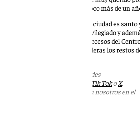
recuperar por completo hace poco más de un año 
Este espacio emblemático de la ciudad es santo
malagueña por ser un palco privilegiado y adem
procesos por peatonalizar los accesos del Centr
se van por completo de las escaleras los restos de
puso de su cuenta y riesgo.
Más noticias de
101TV
en las redes
sociales:
Instagram
,
Facebook
,
Tik Tok
o
X
.
Puedes ponerte en contacto con nosotros en el
correo
informativos@101tv.es
Tags:
Últimas noticias