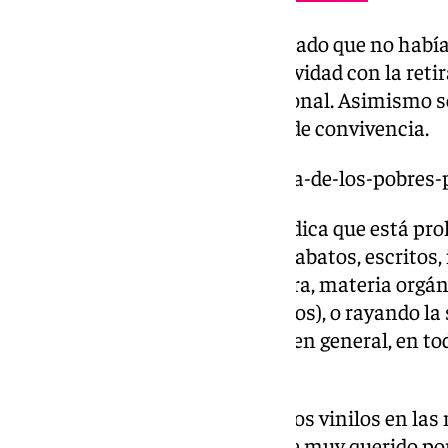
Fuentes municipales han señalado que no había 
se ordenó la finalización de actividad con la reti
restablecimiento del paso peatonal. Asimismo s
por infracción de la ordenanza de convivencia.
https://www.101tv.es/la-tribuna-de-los-pobres-
En concreto, esta ordenanza indica que está proh
grafitis, pintadas, manchas, garabatos, escritos
cualquier material (tinta, pintura, materia orgá
(aerosoles, rotuladores y análogos), o rayando la 
elemento del espacio público y, en general, en t
objeto de protección.
Sin embargo, quedan restos de los vinilos en las 
Tribuna de los Pobres, un pasaje muy querido p