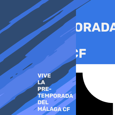
Ir
al
contenido
Tiktok