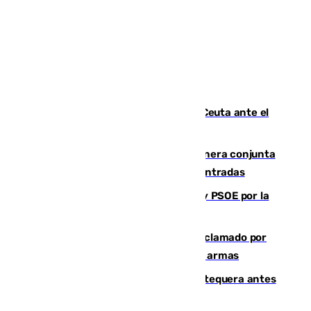
La Armada suma cuatro buques en Ceuta ante el
aviso de un nuevo cruce el 15 de agosto
Guardia Civil y RFEF trabajan de manera conjunta
en el caso de las estafas de ventas de entradas
Vuelve el duelo dialéctico entre PP y PSOE por la
financiación de las autonomías
Detienen en Málaga a un fugitivo reclamado por
Colombia por homicidio y transporte de armas
Prueba final del Granada ante el Antequera antes
del inicio de la Liga