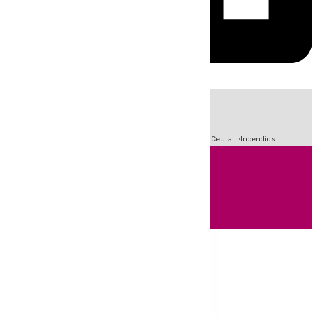
HOY
|
Fútbol
Sucesos
Primera División
Crisis Migratoria en Ceuta
Incendios
Andalucía