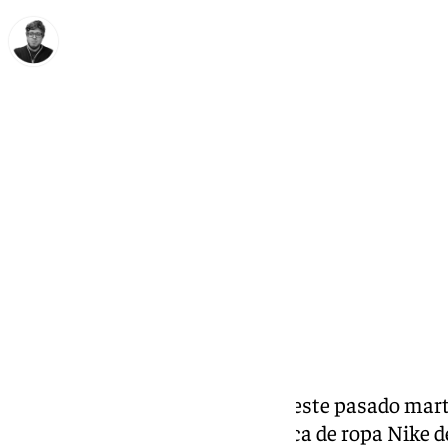
Enrique Rodríguez
miércoles, 20 noviembre 2024, 14:38
Compartir:
La
Tribuna de los Pobres
sufrió este pasado mar
‘vandalismo comercial’. La marca de ropa Nike d