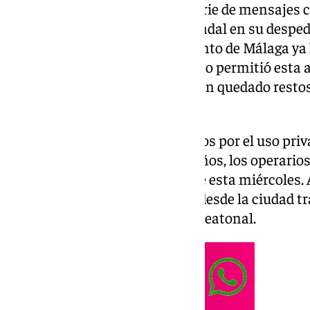
autorización municipal, una serie de mensajes c
homenajear la figura de Rafa Nadal en su despedi
Martín Carpena. El Ayuntamiento de Málaga ya 
pertinente tras confirmar que no permitió esta a
retirada de los vinilos. Eso sí, han quedado resto
escaleras.
Así, ante las quejas de los vecinos por el uso pr
emblemático para los malagueños, los operarios 
estas pintadas en la mañana de esta miércoles.
levantado boletín de denuncia desde la ciudad tra
actividad y restablecer el paso peatonal.