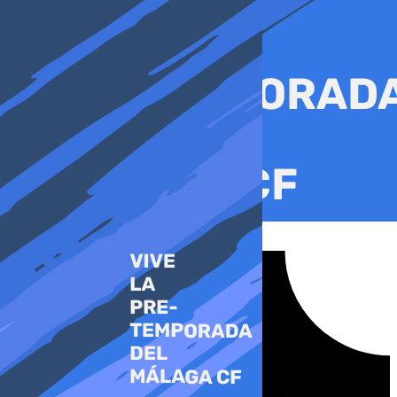
Ir
al
contenido
Tiktok