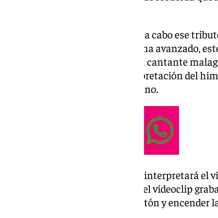
comenzarán a las 18.30 horas.
Una de las encargadas de llevar a cabo ese tribut
Diana Navarro
, que como ya se ha avanzado, est
iniciar la Navidad en Málaga. La cantante malag
homenaje musical con la interpretación del him
Gospel It con Javier Tapia al piano.
A continuación, Diana Navarro interpretará el vill
acompañado de la proyección del vídeoclip grab
será el momento de pulsar el botón y encender l
hasta el próximo enero.