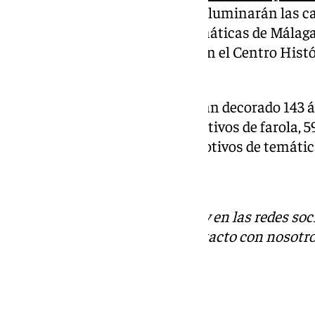
más que el año pasado, las que iluminarán las ca
histórico y de las zonas emblemáticas de Málaga
más de 500 vías y en concreto en el Centro Hist
son 80.
En estos últimos espacios se han decorado 143 á
arcos, 43 figuras de suelo, 44 motivos de farola,
letreros, entre otros muchos motivos de temáti
Descubre más noticias de 101Tv en las redes soc
Tok
o
X
. Puedes ponerte en contacto con nosotro
informativos@101tv.es
.