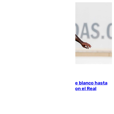
06.08.2026
Vinícius Júnior seguirá vestido de blanco hasta
2032 tras cerrar su renovación con el Real
Madrid