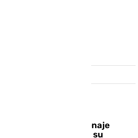
Andalucía
Málaga hará un homenaje
musical a Valencia en su