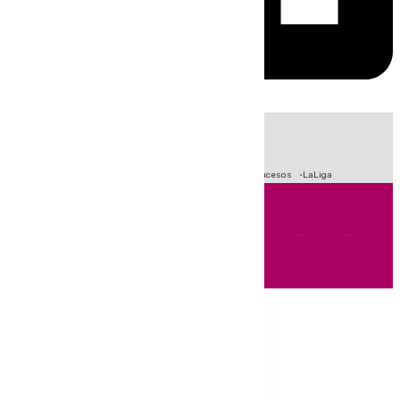
HOY
|
Fútbol
Primera División
Crisis Migratoria en Ceuta
Sucesos
LaLiga
Andalucía