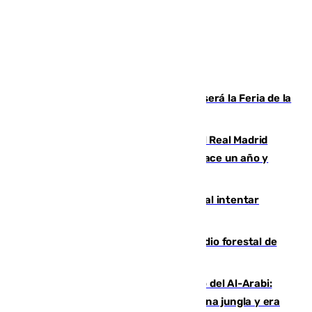
Talleres, escape room y música: así será la Feria de la
Juventud Cofrade de Málaga
El fichaje más caro de la historia del Real Madrid
costaba 105 millones de euros menos hace un año y
jugaba en Leganés
Ceuta suma 82 fallecidos en el mar al intentar
cruzar la frontera española
Huelva eleva a emergencia el incendio forestal de
Niebla
Juanfran Funes, sobre el duro juego del Al-Arabi:
“Por momentos nos hemos metido en una jungla y era