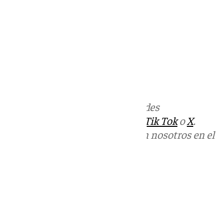
Más noticias de
101TV
en las redes
sociales:
Instagram
,
Facebook
,
Tik Tok
o
X
.
Puedes ponerte en contacto con nosotros en el
correo
informativos@101tv.es
Tags:
Últimas noticias