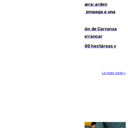
Incendio en un vertedero de Antequera: arden
chatarra, muebles y palets y el fuego se propaga a una
zona de monte
Las Palmas conquista el Trofeo Ramón de Carranza
y somete a un Cádiz que no termina de arrancar
El incendio de Niebla alcanza las 8.000 hectáreas y
mantiene desalojadas a 474 personas
Lo más visto >
Más noticias
Ver más >