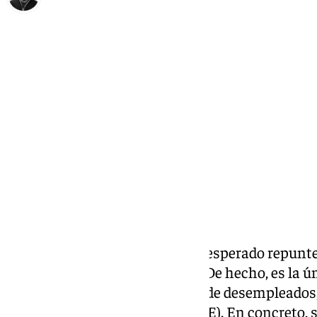
Enrique Rodríguez
martes, 3 diciembre 2024, 10:56
Compartir:
A las puertas de la Navidad y el esperado repunt
Málaga
el paro sigue subiendo. De hecho, es la 
se ha incrementado el número de desempleados, 
Público de Empleo Estatal (SEPE). En concreto,