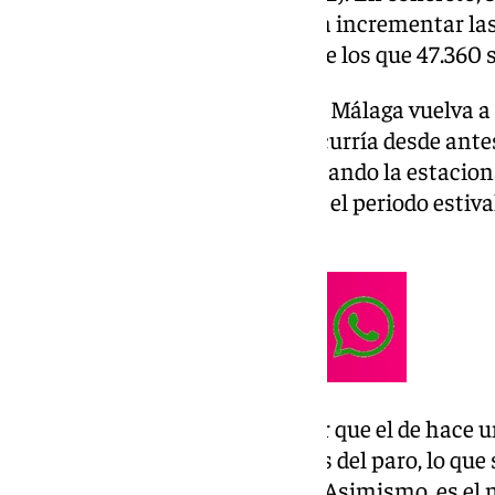
0,14% de subida) los que pasan a incrementar las 
una cifra absoluta de 120.070, de los que 47.360
Este ligero repunte provoca que Málaga vuelva a 
120.000 parados, algo que no ocurría desde ant
junio. Un dato que sigue remarcando la estacion
provincia, donde ha sido acabar el periodo estiv
empleo como de costumbre.
Eso sí, el dato es bastante mejor que el de hace
malagueños menos en las listas del paro, lo que
descenso porcentual del 9,46%. Asimismo, es el 