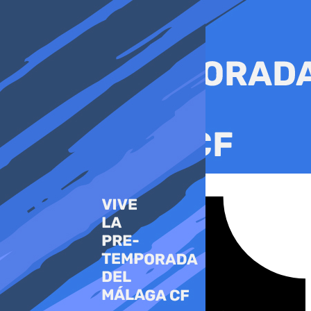
Ir
al
contenido
Tiktok