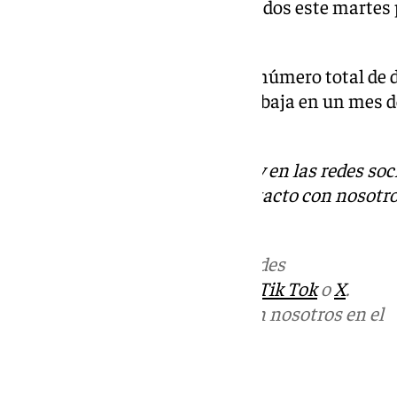
desempleo, según datos publicados este martes p
Economía Social.
Tras la bajada de noviembre, el número total de
2.586.018 parados, su cifra más baja en un mes 
subrayado el Ministerio.
Descubre más noticias de 101Tv en las redes soc
Tok
o
X
. Puedes ponerte en contacto con nosotro
informativos@101tv.es
Más noticias de
101TV
en las redes
sociales:
Instagram
,
Facebook
,
Tik Tok
o
X
.
Puedes ponerte en contacto con nosotros en el
correo
informativos@101tv.es
Tags: