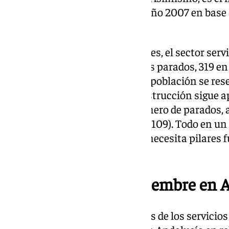
noviembre en Málaga desde el año 2007 en base a
Ministerio de Trabajo.
En cuando al empleo por sectores, el sector servi
aglutinado la mayoría de nuevos parados, 319 en 
mes de noviembre en los que la población se res
navideñas. Sin embargo, la construcción sigue
pues logra reducir en 146 el número de parados, 
industria (-54) o la agricultura (-109). Todo en 
el que la economía malagueña necesita pilares f
las pérdidas.
El mejor dato de noviembre en 
El paro registrado en las oficinas de los servici