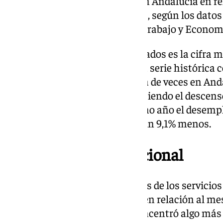
8.464 personas en noviembre en Andalucía en rel
hasta los 646.313 desempleados, según los datos
diciembre por el Ministerio de Trabajo y Economí
Este número total de desempleados es la cifra 
desde 2007. Desde el inicio de la serie histórica 
subido en noviembre la mayoría de veces en Anda
ha bajado en nueve ocasiones, siendo el descens
pequeña desde 2018. En el último año el desem
64.440 parados, lo que supone un 9,1% menos.
Buen mes a nivel nacional
El paro registrado en las oficinas de los servici
16.036 personas en noviembre en relación al mes 
todo, al sector servicios, que concentró algo más