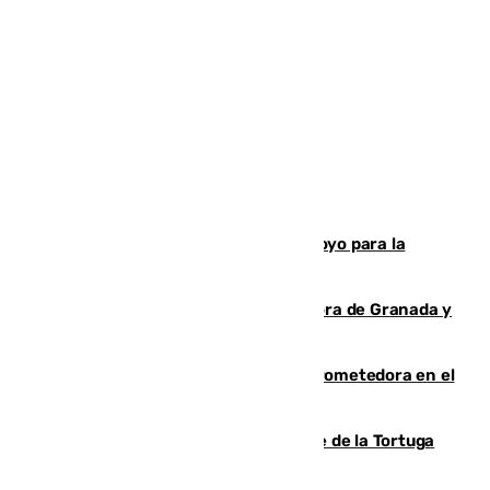
Venezuela agradece a España su apoyo para la
reconstrucción tras los terremotos
Arde un coche en el Puerto de la Mora de Granada y
provoca un incendio forestal
El año 2007, una generación muy prometedora en el
mundo del fútbol
Incendio forestal en el paraje Monte de la Tortuga
de Málaga