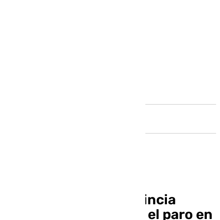
Andalucía
Málaga, la única provincia
andaluza donde sube el paro en