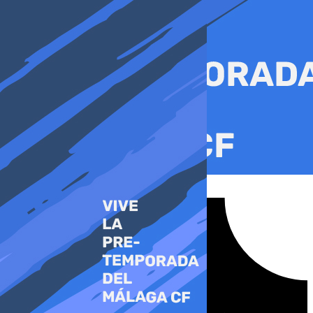
Ir
al
contenido
Tiktok