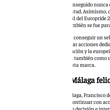
Ninguna ciudad española ha conseguido nunca 
Capitalidad Europea de la Juventud. Asimismo, o
celebración internacional LGTBI del Europride 20
malagueña de Torremolinos, también se fue para
El objetivo de esta iniciativa era conseguir un sel
Juventud 2027, con el que realizar acciones de
juvenil y a fomentar la participación y la europe
futuro. De fondo se vislumbraba también como 
fondos y eventos propios bajo esta marca.
El Ayuntamiento de Málaga feli
Según ha dicho el alcalde de Málaga, Francisco d
jueves el objetivo es el mismo: continuar con acc
jóvenes en los sectores claves de decisión e inten