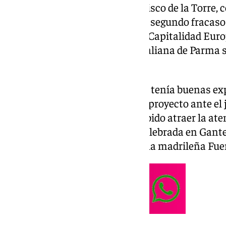
de la Juventud
. El alcalde Francisco de la Torre,
reconocimiento, certifica así su segundo fracaso
que además se suma a los de la Capitalidad Europ
que logró Belgrado. La ciudad italiana de Parma s
2027.
La candidatura malagueña, que tenía buenas exp
noviembre cuando presentó su proyecto ante el j
Juventud en Bruselas, no ha sabido atraer la ate
perdido en esta final a cuatro celebrada en Gante
estaban la moldava Chisinau y la madrileña Fue