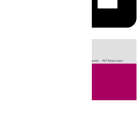
HOY
|
Fútbol
Primera División
LaLiga
Crisis Migratoria en Ceuta
101 Televisión
Andalucía