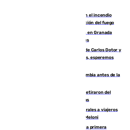
Activado el nivel 2 de emergencia en el incendio
forestal de Niebla por la compleja evolución del fuego
Controlado un incendio de rastrojos en Granada
junto a la autovía y al Callejón de Nogales
Juanfran Funes, sobre las lesiones de Carlos Dotor y
Fernando Calero: “Estamos preocupados, esperemos
que no sea nada”
Felipe VI refuerza los lazos con Colombia antes de la
llegada del nuevo presidente
Fernando Calero y Carlos Dotor se retiraron del
encuentro contra el Ceuta con molestias
España restablece controles temporales a viajeros
procedentes de Italia como repuesta a Meloni
El Málaga cae ante el Ceuta y suma la primera