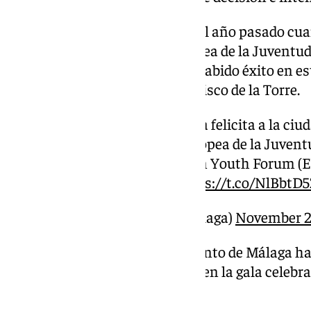
Sin embargo, al igual que pasó el año pasado c
al jurado y la Capitalidad Europea de la Juventu
Tromsø, este año tampoco ha habido éxito en es
gobierno comandado por Francisco de la Torre.
El Ayuntamiento de Málaga felicita a la ciud
elección como Capital Europea de la Juvent
organizada por el European Youth Forum (EY
ciudad belga de Gante.
https://t.co/NlBbt
— Ciudad de Málaga (@malaga)
November 2
Con deportividad, el Ayuntamiento de Málaga ha f
ciudad de Parma por su triunfo en la gala celeb
Forum en Gante.