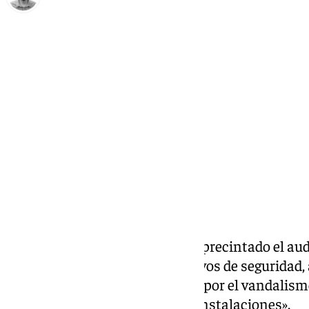
Carlos Rico
sábado, 8 marzo 2025, 17:31
Compartir:
El Ayuntamiento de Málaga ha precintado el au
en el Paseo del Parque por motivos de seguridad,
debido a «los daños provocados por el vandalism
de personas que acceden a las instalaciones».