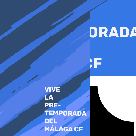
Ir
al
contenido
Tiktok