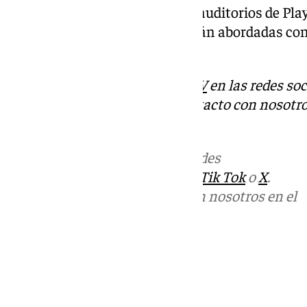
aire libre de la ciudad como los auditorios de Pla
Jardín. Estas reubicaciones serán abordadas con
eventos.
Descubre más noticias de
101TV
en las redes soc
Tok
o
X
. Puedes ponerte en contacto con nosotro
informativos@101tv.es
Más noticias de
101TV
en las redes
sociales:
Instagram
,
Facebook
,
Tik Tok
o
X
.
Puedes ponerte en contacto con nosotros en el
correo
informativos@101tv.es
Tags:
Últimas noticias