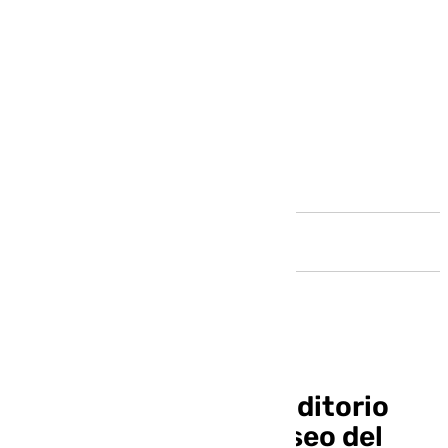
Andalucía
Málaga precinta el auditorio
Eduardo Ocón del Paseo del