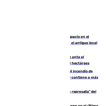
Las marca internacionales ganan espacio en el
Centro de Málaga: La Tagliatella abre en el antiguo local
de Vox Sports Bar
Moreno pide extremar la precaución ante el
incendio de Niebla, que supera las 4.000 hectáreas
340 personas más desalojadas por el incendio de
Niebla, que mantiene a 410 evacuadas y contiene a más
de 500 efectivos trabajando
Italia responde ante las "medidas de represalia" del
Gobierno de Sánchez
El Sevilla se desinfla ante el Leverkusen en el último