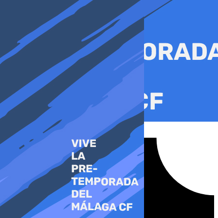
Ir
al
contenido
Tiktok