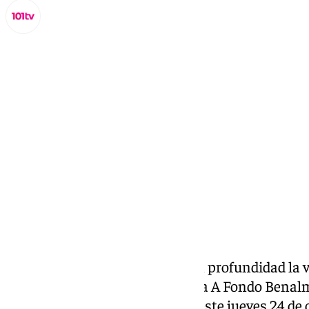
Miguel Alfonso
jueves, 24 octubre 2024, 19:09
Compartir:
Todos los jueves Analizamos en profundidad la vi
de Benalmádena en el programa A Fondo Benal
por F. Conejo Benitez. Hoy con este jueves 24 de