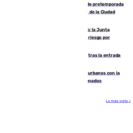
Málaga-Ceuta: cuarto compromiso de pretemporada
de los blanquiazules en busca del Trofeo de la Ciudad
Autónoma
Málaga, en alerta por el virus del Nilo: la Junta
decreta Campanillas como zona de alto riesgo por
varios casos recientes
El Gobierno registra 1.342 menores tras la entrada
masiva del pasado 30 de julio
Cádiz despide seis «puntos negros» urbanos con la
orden de retirada para quioscos abandonados
Lo más visto >
Más noticias