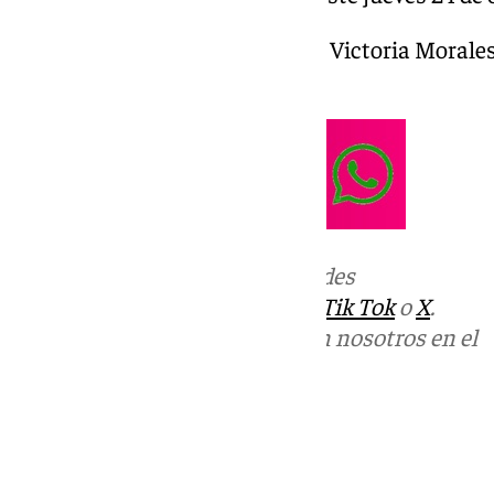
A Fondo Benalmádena: hoy con Victoria Morales, 
este jueves 24 de octubre
Más noticias de
101TV
en las redes
sociales:
Instagram
,
Facebook
,
Tik Tok
o
X
.
Puedes ponerte en contacto con nosotros en el
correo
informativos@101tv.es
Tags:
A Fondo Benalmádena