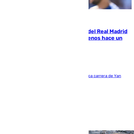
07.08.2026
El fichaje más caro de la historia del Real Madrid
costaba 105 millones de euros menos hace un
año y jugaba en Leganés
Del filial pepinero a récord absoluto: la meteórica carrera de Yan
Diomande en solo doce meses