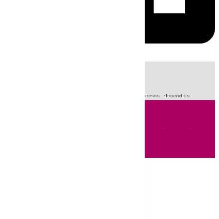
HOY
|
Fútbol
Primera División
Crisis Migratoria en Ceuta
Sucesos
Incendios
Andalucía