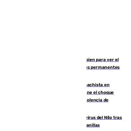
¿Qué puede pasar si no te proteges bien para ver el
eclipse?: los expertos alertan de lesiones permanentes
de retina
Moreno condena el último crimen machista en
Benahavís mientras el Gobierno mantiene el choque
con la Junta por las competencias de violencia de
género
Málaga refuerza la vigilancia por el virus del Nilo tras
detectar un mosquito positivo en Campanillas