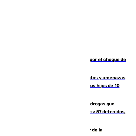
Cortado el Cercanías C-2 de Málaga por el choque de
un tren con una catenaria caída
Detenido en Estepona por malos tratos y amenazas
de muerte a su pareja en presencia de sus hijos de 10
años y 11 meses
Desarticulada una red de tráfico de drogas que
introducía la mercancía desde Marruecos: 57 detenidos,
cuatro de ellos en Andalucía
Ferrán Torres, nombrado embajador de la