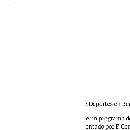
Miguel Alfonso
jueves, 13 febrero 2025, 14:00
Compartir:
Alejandro Carretero, Concejal de Deportes en B
Todos los días Benalmádena Life un programa ded
cultural de la Costa del Sol. Presentado por F. C