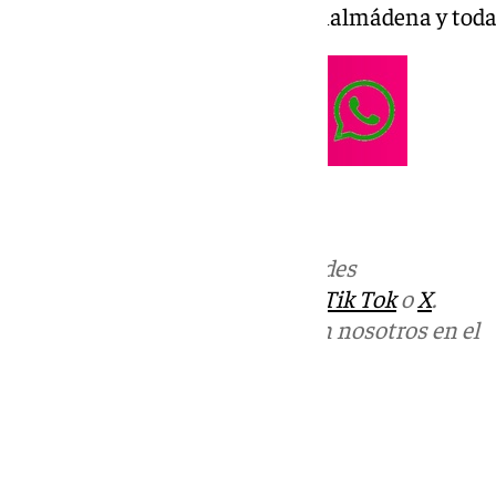
social, cultural y eventos de Benalmádena y toda 
Más noticias de
101TV
en las redes
sociales:
Instagram
,
Facebook
,
Tik Tok
o
X
.
Puedes ponerte en contacto con nosotros en el
correo
informativos@101tv.es
Tags:
Benalmádena Life