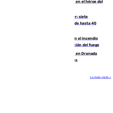
Comunidad Valenciana tras convertirse en el héroe del
Mundial
Andalucía sigue asfixiada por el calor: siete
provincias, en alerta por temperaturas de hasta 40
grados
Activado el nivel 2 de emergencia en el incendio
forestal de Niebla por la compleja evolución del fuego
Controlado un incendio de rastrojos en Granada
junto a la autovía y al Callejón de Nogales
Lo más visto >
Más noticias
Ver más >