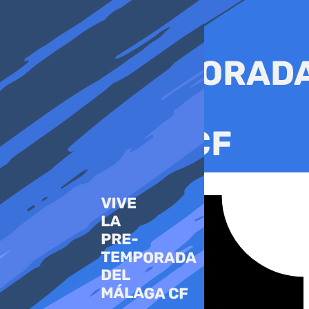
Ir
al
contenido
Tiktok