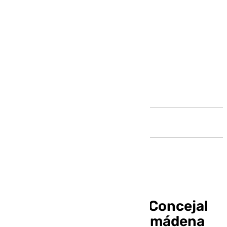
Andalucía
Alejandro Carretero, Concejal
de Deportes en Benalmádena