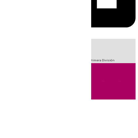
HOY
|
Fútbol
Sucesos
Crisis Migratoria en Ceuta
LaLiga
Primera División
Andalucía