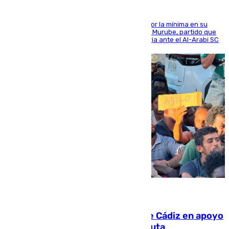
El cuadro dirigido por Juanfran Funes perdió por la mínima en su
envite contra el conjunto caballa en el Alfonso Murube, partido que
se disputó un día después de su primera victoria ante el Al-Arabi SC
07.08.2026
CIES NO moviliza a la provincia de Cádiz en apoyo
a la respuesta humanitaria de Ceuta