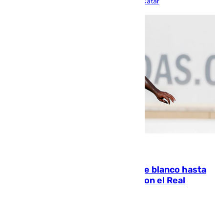
partido de los de Funes contra el conjunto de Catar
06.08.2026
Vinícius Júnior seguirá vestido de blanco hasta
2032 tras cerrar su renovación con el Real
Madrid