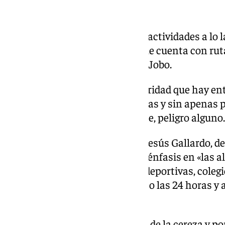
Un pueblo con encanto
Alfarnate te ofrece un sinfín de actividades a lo 
oferta cultural y deportiva ya que cuenta con ru
sierras de Enmedio, Palomera y Jobo.
Sus vecinos destacan la familiaridad que hay entr
tranquilidad de sus calles, anchas y sin apenas
juegan sin correr, prácticamente, peligro alguno.
El alcalde de la localidad, Juan Jesús Gallardo, d
vida» además de hacer especial énfasis en «las al
municipio de infraestructuras deportivas, coleg
completamente gratuita, médico las 24 horas y
monumentos que tenemos».
Destaca además por sus fiestas de la cereza y p