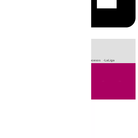
HOY
|
Fútbol
Primera División
Crisis Migratoria en Ceuta
Sucesos
LaLiga
Andalucía