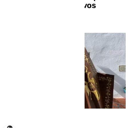
axárquico busca nuevos
vecinos