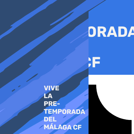
Ir
al
contenido
Tiktok