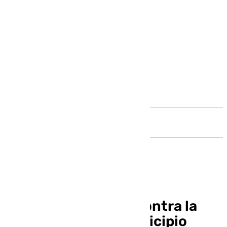
Andalucía
Alfarnate en lucha contra la
despoblación: el municipio