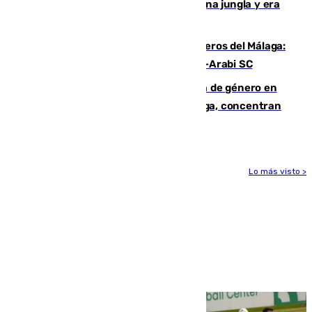
“Por momentos nos hemos metido en una jungla y era
hasta peligroso”
Ya se han estrenado los tres delanteros del Málaga:
Eneko Jauregui, bigoleador contra el Al-Arabi SC
35 mujeres asesinadas por violencia de género en
España en este 2026: Andalucía y Málaga, concentran
el foco de la tragedia
Lo más visto >
Más noticias
Ver más >