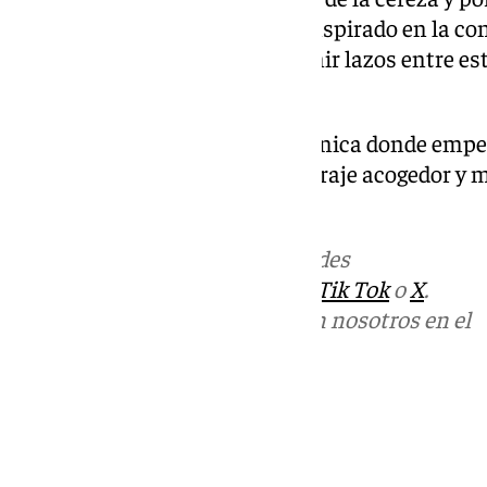
empezado, el Festival Sakura, inspirado en la co
al cerezo, con la que se busca unir lazos entre e
país del sol naciente.
Alfarnate es una oportunidad única donde empez
unos días de descanso en un paraje acogedor y m
Málaga.
Más noticias de
101TV
en las redes
sociales:
Instagram
,
Facebook
,
Tik Tok
o
X
.
Puedes ponerte en contacto con nosotros en el
correo
informativos@101tv.es
Tags:
Últimas noticias