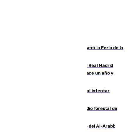
Talleres, escape room y música: así será la Feria de la
Juventud Cofrade de Málaga
El fichaje más caro de la historia del Real Madrid
costaba 105 millones de euros menos hace un año y
jugaba en Leganés
Ceuta suma 82 fallecidos en el mar al intentar
cruzar la frontera española
Huelva eleva a emergencia el incendio forestal de
Niebla
Juanfran Funes, sobre el duro juego del Al-Arabi: