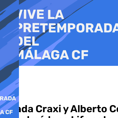
Ir
al
contenido
Anada Craxi y Alberto C