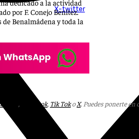
ma dedicado a la actividad
X-twitter
tado por F. Conejo Benítez.
os de Benalmádena y toda la
tagram
,
Facebook
,
Tik Tok
o
X
. Puedes ponerte en 