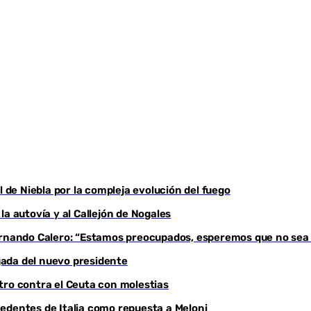
l de Niebla por la compleja evolución del fuego
a autovía y al Callejón de Nogales
Fernando Calero: “Estamos preocupados, esperemos que no sea
egada del nuevo presidente
tro contra el Ceuta con molestias
edentes de Italia como repuesta a Meloni