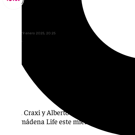
Miguel Alfonso
miércoles, 29 enero 2025, 20:25
Compartir:
Anada Craxi y Alberto Cozzi «Asociación Mi
Benalmádena Life este miércoles