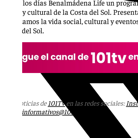
Todos los días Benalmádena Life un progra
social y cultural de la Costa del Sol. Presen
Analizamos la vida social, cultural y event
Costa del Sol.
Más noticias de
101TV
en las redes sociales:
Ins
correo
informativos@101tv.es