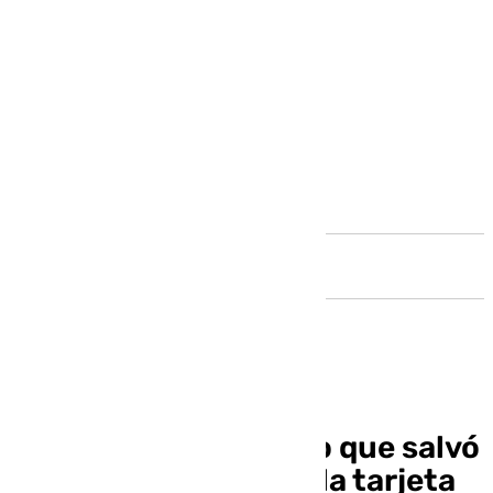
Andalucía
Andrés, el malagueño que salvó
su «burra» gracias a la tarjeta