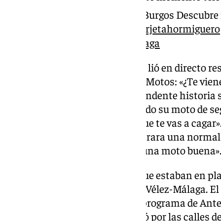
García y Carlos Rico Curro Burgos Descubr
101tv.es
#elhormiguero
#tarjetahormiguero
sonido original – 101tv Málaga
Tras recibir la noticia, Andrés la lió en directo 
habitual del presentador, Pablo Motos: «¿Te viene
respondió contando una sorprendente historia so
Según relató le habían embargado su moto de se
comprar una pedazo de burra que te vas a cagar».
ahorrara un poco y que se comprara una normal a
embargan, que me embarguen una moto buena»
Antes provocó las risas de los que estaban en pla
Málaga, ¿de dónde voy a ser? De Vélez-Málaga. El 
Este viernes Andrés remitió al programa de Ant
aceptación del premio y disfrutó por las calles d