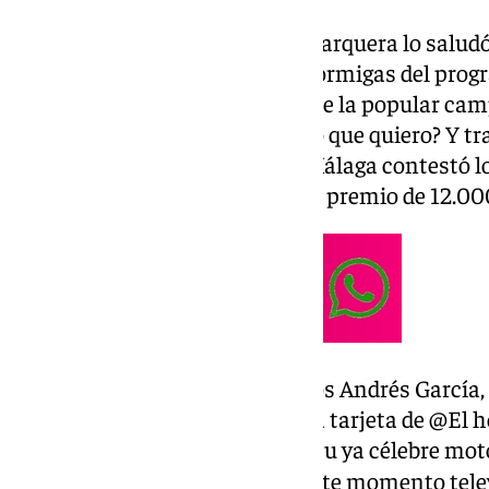
El artista de San Vicente de la Barquera lo salud
broma mientras las famosas hormigas del progra
y después le lanzó la pregunta de la popular ca
entidad bancaria, ¿sabe usted lo que quiero? Y t
el afortunado vecino de Vélez-Málaga contestó lo 
hormiguero», haciéndose con el premio de 12.00
@101tvmalaga
️ Localizamos Andrés García,
salvó su «burra» gracias a la tarjeta de @El 
Vélez-Málaga, nos enseña su ya célebre mot
historia detrás de un potente momento tele