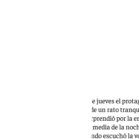
Miguel Alfonso
viernes, 25 octubre 2024, 18:49
Compartir:
El veleño, Andrés García, fue este jueves el pr
televisivo. Mientras disfrutaba de un rato tranqu
teléfono, miró la pantalla, se sorprendió por la
número privado sobre las diez y media de la noche
sorpresa fue todavía mayor cuando escuchó la 