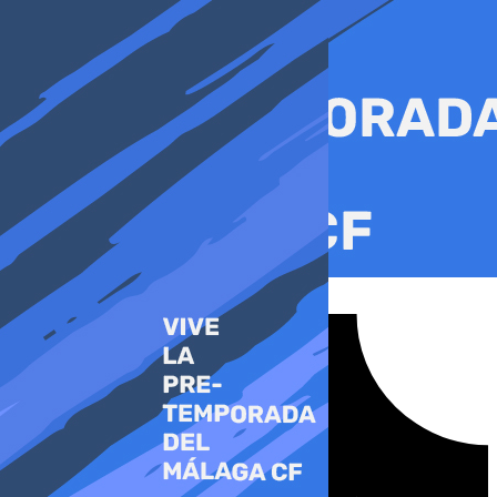
Ir
al
contenido
Tiktok