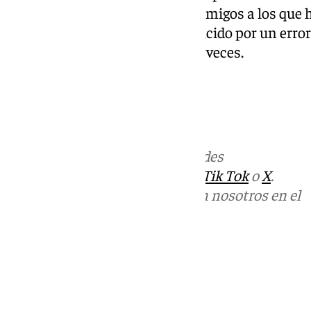
felicitaciones de sus vecinos y amigos a los que 
embargo de la moto se ha producido por un error 
desempleo que le abonaron dos veces.
Más noticias de
101TV
en las redes
sociales:
Instagram
,
Facebook
,
Tik Tok
o
X
.
Puedes ponerte en contacto con nosotros en el
correo
informativos@101tv.es
Tags:
Últimas noticias