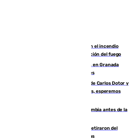
Activado el nivel 2 de emergencia en el incendio
forestal de Niebla por la compleja evolución del fuego
Controlado un incendio de rastrojos en Granada
junto a la autovía y al Callejón de Nogales
Juanfran Funes, sobre las lesiones de Carlos Dotor y
Fernando Calero: “Estamos preocupados, esperemos
que no sea nada”
Felipe VI refuerza los lazos con Colombia antes de la
llegada del nuevo presidente
Fernando Calero y Carlos Dotor se retiraron del
encuentro contra el Ceuta con molestias