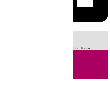
HOY
|
Fútbol
Primera División
Crisis Migratoria en Ceuta
LaLiga
Sucesos
Andalucía