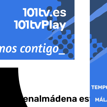
 Vive Benalmádena este