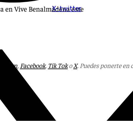
ra en Vive Benalmádena este
X-twitter
tagram
,
Facebook
,
Tik Tok
o
X
. Puedes ponerte en 