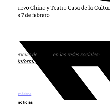
Año Nuevo Chino y Teatro Casa de la Cultu
viernes 7 de febrero
Más noticias de
101TV
en las redes sociales:
Ins
correo
informativos@101tv.es
Tags:
Vive Benalmádena
Últimas noticias