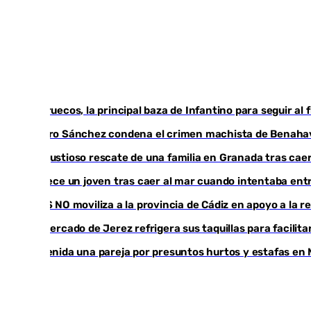
Marruecos, la principal baza de Infantino para seguir al 
Pedro Sánchez condena el crimen machista de Benaha
Angustioso rescate de una familia en Granada tras caer
Fallece un joven tras caer al mar cuando intentaba en
CIES NO moviliza a la provincia de Cádiz en apoyo a la 
El mercado de Jerez refrigera sus taquillas para facilita
Detenida una pareja por presuntos hurtos y estafas en 