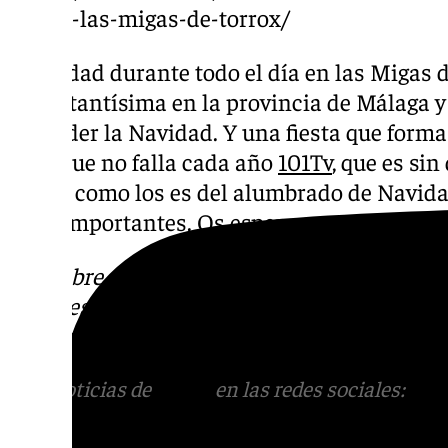
dia-de-las-migas-de-torrox/
Actividad durante todo el día en las Migas d
importantísima en la provincia de Málaga y 
entender la Navidad. Y una fiesta que forma
a los que no falla cada año
101Tv
, que es sin
Migas como los es del alumbrado de Navidad
citas importantes. Os esperamos.
Descubre más noticias de 101Tv en las rede
sociales:
Instagram
,
Facebook
,
Tik Tok
o
X
.
con nosotros en el correo
informativos@101t
Más noticias de
101TV
en las redes sociales:
Ins
correo
informativos@101tv.es