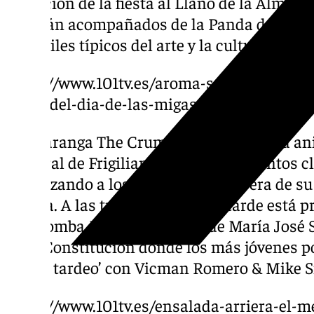
ubicación de la fiesta al Llano de la Almaza
partirán acompañados de la Panda de Verdi
sus bailes típicos del arte y la cultura mala
https://www.101tv.es/aroma-sabor-y-limpiez
vinos-del-dia-de-las-migas-de-torrox/
La charanga The Crumbs pondrá la nota an
Pastoral de Frigiliana interpretará cantos 
amenizando a los asistentes la espera de su
arriera. A las tres y media de la tarde está pr
Zambomba Jerezana a cargo de María José Sa
de la Constitución donde los más jóvenes po
‘Súper tardeo’ con Vicman Romero & Mike Si
https://www.101tv.es/ensalada-arriera-el-