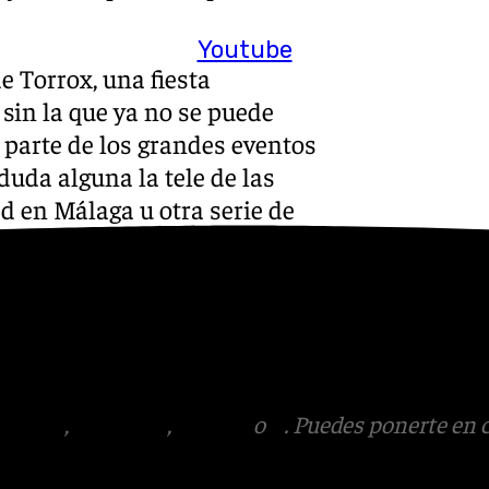
Youtube
e Torrox, una fiesta
sin la que ya no se puede
 parte de los grandes eventos
 duda alguna la tele de las
 en Málaga u otra serie de
s
 Puedes ponerte en contacto
v.es
tagram
,
Facebook
,
Tik Tok
o
X
. Puedes ponerte en 