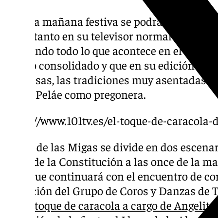
Toda la mañana festiva se podrá seguir a tra
101Tv tanto en su televisor normal como aqu
emitiendo todo lo que acontece en el munic
evento consolidado y que en su edición nú
sorpresas, las tradiciones muy asentadas y
María Peláe como pregonera.
https://www.101tv.es/el-toque-de-caracola-
El Día de las Migas se divide en dos escenar
Plaza de la Constitución a las once de la m
Gala que continuará con el encuentro de cor
actuación del Grupo de Coros y Danzas de T
típico
toque de caracola a cargo de Angelita