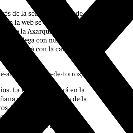
vés de la señal televisiva de
í en la web se estará
ipio de la Axarquía. Un gran
mero 43 llega con numerosas
 que contará con la cantante
de-angelita-migas-de-torrox/
ios. La fiesta arrancará en la
añana con la celebración de la
os del municipio y la
orrox. Posteriormente, el
 Villena
marcará el cambio de