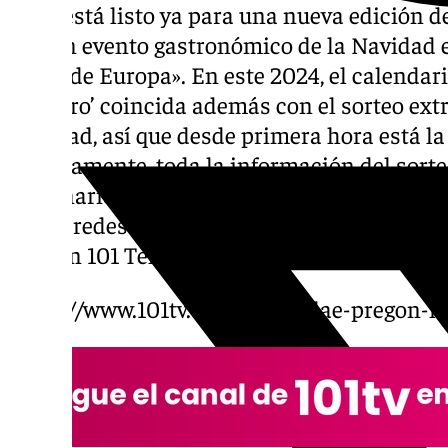
Todo está listo ya para una nueva edición d
el gran evento gastronómico de la Navidad 
clima de Europa». En este 2024, el calendar
miguero’ coincida además con el sorteo extr
Navidad, así que desde primera hora está la n
Precisamente, toda la información del sort
millonarios y el Gordo serán la antesala per
en las redes sociales, antes de la retransmi
aquí en 101 Televisión.
https://www.101tv.es/maria-pelae-pregon-m