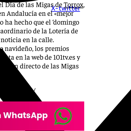
el Día de las Migas de
Torrox
,
X-twitter
en Andalucía en el «mejor
io ha hecho que el ‘domingo
aordinario de la Lotería de
oticia en la calle.
eo navideño, los premios
fecta en la web de 101tv.es y
sión en directo de las Migas
igas-torrox/