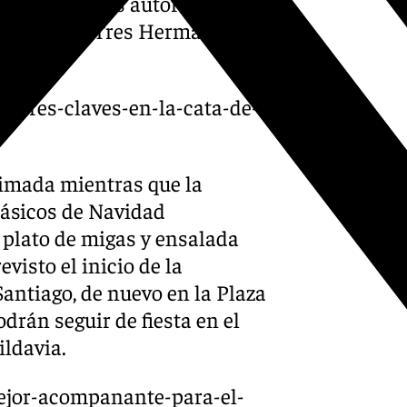
ra, a donde las autoridades
ales ‘Coto Tres Hermanas’ y
gueña.
a-tres-claves-en-la-cata-de-
imada mientras que la
clásicos de Navidad
 plato de migas y ensalada
evisto el inicio de la
ntiago, de nuevo en la Plaza
drán seguir de fiesta en el
ldavia.
mejor-acompanante-para-el-