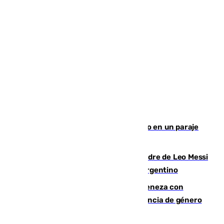
Los Bomberos combaten un incendio en un paraje
de Granada
Muere a los 68 años Jorge Messi, padre de Leo Messi
y pieza fundamental en la carrera del argentino
Retiene a su mujer en su casa y ameneza con
quemar la vivienda: nuevo caso de violencia de género
en Málaga