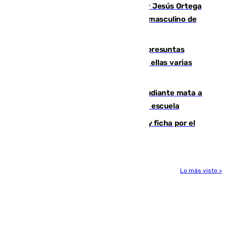
Dos sevillanos de oro: Manuel Cruz y Jesús Ortega
ganan el campeonato del mundo sub19 masculino de
remo
Un juzgado de Ceuta investiga seis presuntas
agresiones sexuales a migrantes, entre ellas varias
menores
Desastre en Tailandia: un joven estudiante mata a
tiros a sus abuelo y a profesores en una escuela
Luca Zidane rompe con el Granada y ficha por el
Leganés
Lo más visto >
Más noticias
Ver más >