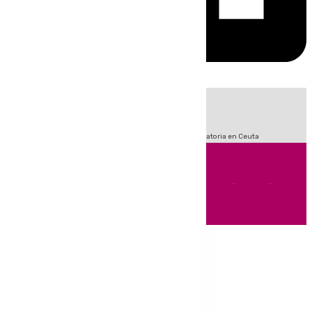
HOY
|
Fútbol
Sucesos
LaLiga
Primera División
Crisis Migratoria en Ceuta
Andalucía