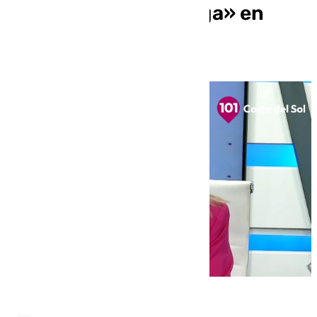
Fernández, «psicóloga» en
Benalmádena Life