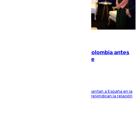
07.08.2026
Felipe VI refuerza los lazos con Colombia antes
de la llegada del nuevo presidente
El Rey y el ministro José Manuel Albares representan a España en la
ceremonia de transmisión del mando en Cali y reivindican la relación
de "amistad y fraternidad" entre ambos países