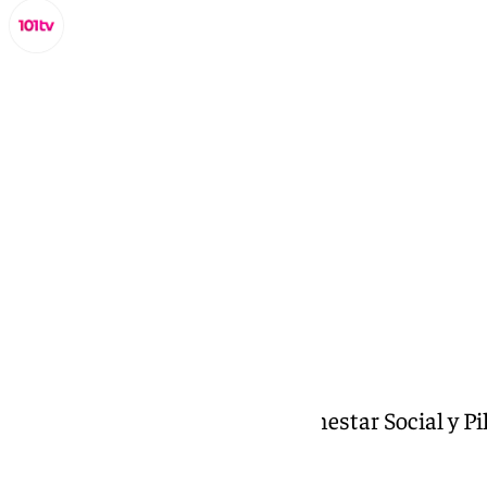
Miguel Alfonso
jueves, 30 enero 2025, 12:55
Compartir:
Aurea Peralta, Concejala de Bienestar Social y Pi
Benalmádena Life