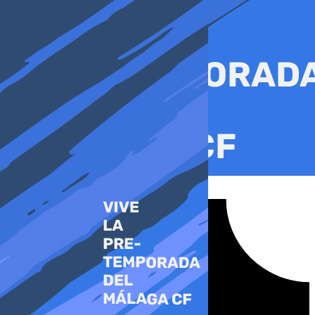
Ir
al
contenido
Tiktok