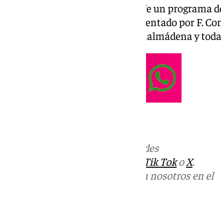
Todos los días Benalmádena Life un programa ded
cultural de la Costa del Sol. Presentado por F. C
social, cultural y eventos de Benalmádena y toda 
Más noticias de
101TV
en las redes
sociales:
Instagram
,
Facebook
,
Tik Tok
o
X
.
Puedes ponerte en contacto con nosotros en el
correo
informativos@101tv.es