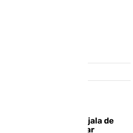
Andalucía
Aurea Peralta, Concejala de
Bienestar Social y Pilar