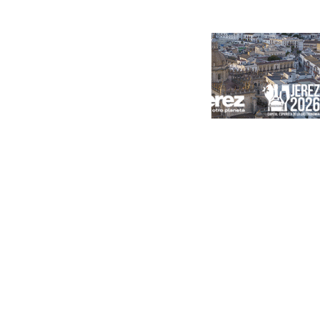
Portada
Andalucía
Sevilla
Málaga
Granada
España
Internacional