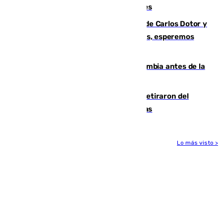
junto a la autovía y al Callejón de Nogales
Juanfran Funes, sobre las lesiones de Carlos Dotor y
Fernando Calero: “Estamos preocupados, esperemos
que no sea nada”
Felipe VI refuerza los lazos con Colombia antes de la
llegada del nuevo presidente
Fernando Calero y Carlos Dotor se retiraron del
encuentro contra el Ceuta con molestias
Lo más visto >
Más noticias
Ver más >