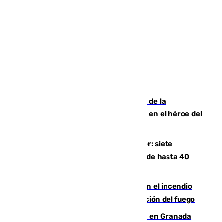
Ferrán Torres, nombrado embajador de la
Comunidad Valenciana tras convertirse en el héroe del
Mundial
Andalucía sigue asfixiada por el calor: siete
provincias, en alerta por temperaturas de hasta 40
grados
Activado el nivel 2 de emergencia en el incendio
forestal de Niebla por la compleja evolución del fuego
Controlado un incendio de rastrojos en Granada