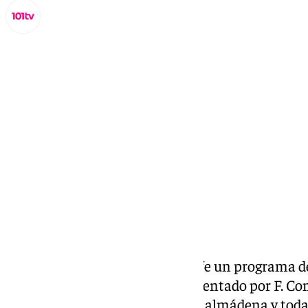
Miguel Alfonso
miércoles, 23 octubre 2024, 17:40
Compartir:
Todos los días Benalmádena Life un programa ded
cultural de la Costa del Sol. Presentado por F. C
social, cultural y eventos de Benalmádena y toda 