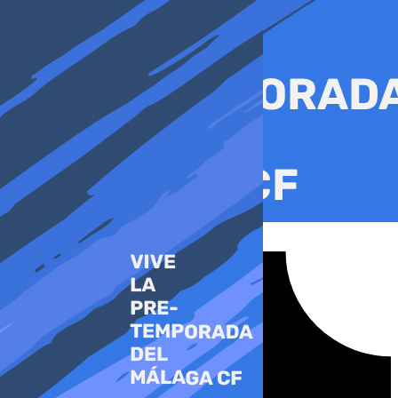
Ir
al
contenido
Tiktok