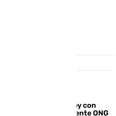
Andalucía
Benalmádena Life: hoy con
Jorge Román, presidente ONG