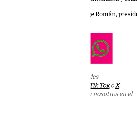
Benalmádena Life: hoy con Jorge Román, presid
miércoles 23 de octubre
Más noticias de
101TV
en las redes
sociales:
Instagram
,
Facebook
,
Tik Tok
o
X
.
Puedes ponerte en contacto con nosotros en el
correo
informativos@101tv.es
Tags:
Benalmádena Life