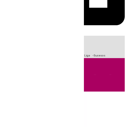
HOY
|
Fútbol
Primera División
Crisis Migratoria en Ceuta
LaLiga
Sucesos
Andalucía