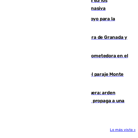
La crisis migratoria de Ceuta eleva a 83 los
fallecidos en sus aguas tras la entrada masiva
Venezuela agradece a España su apoyo para la
reconstrucción tras los terremotos
Arde un coche en el Puerto de la Mora de Granada y
provoca un incendio forestal
El año 2007, una generación muy prometedora en el
mundo del fútbol
Extinguido un incendio forestal en el paraje Monte
de la Tortuga de Málaga
Incendio en un vertedero de Antequera: arden
chatarra, muebles y palets y el fuego se propaga a una
zona de monte
Lo más visto >