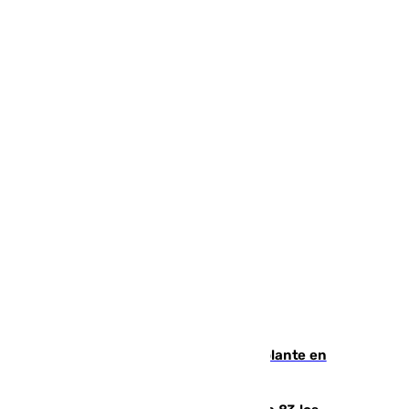
Muere un hombre de un infarto al volante en
Granada