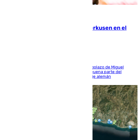
08.08.2026
El Sevilla se desinfla ante el Leverkusen en el
último ensayo (1-2)
El conjunto de Luis García se adelantó con un golazo de Miguel
Sierra y ofreció buenas sensaciones durante buena parte del
encuentro, pero acabó cediendo ante el empuje alemán