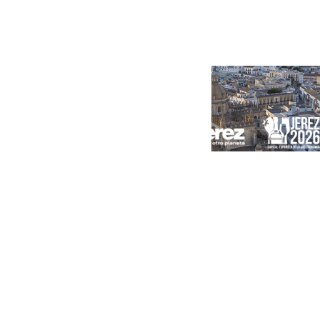
Portada
Andalucía
Sevilla
Málaga
Granada
España