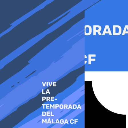
Ir
al
contenido
Tiktok