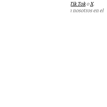
sociales:
Instagram
,
Facebook
,
Tik Tok
o
X
.
Puedes ponerte en contacto con nosotros en el
correo
informativos@101tv.es
Tags:
Benalmádena Life
Últimas noticias