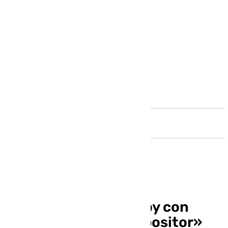
Andalucía
Benalmádena Life: hoy con
Josué Bonnin «Compositor»