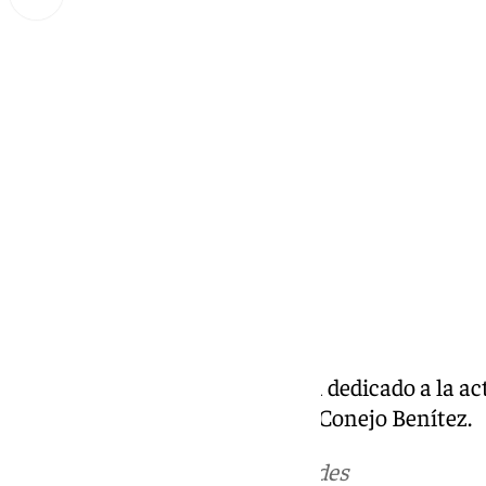
Miguel Alfonso
martes, 1 octubre 2024, 20:37
Compartir:
Benalmádena Life un programa dedicado a la activ
Costa del Sol. Presentado por F. Conejo Benítez.
Más noticias de
101TV
en las redes