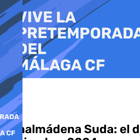
Ir
al
contenido
Benalmádena Suda: el de