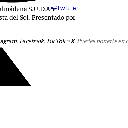
nalmádena S.U.D.A, el
X-twitter
sta del Sol. Presentado por
tagram
,
Facebook
,
Tik Tok
o
X
. Puedes ponerte en 