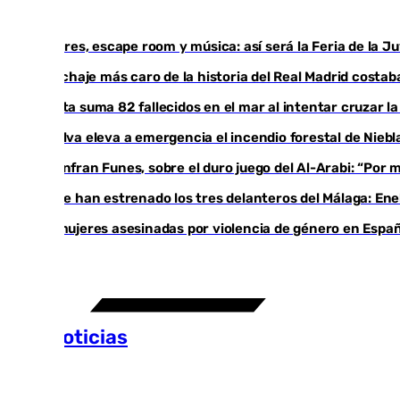
Talleres, escape room y música: así será la Feria de la 
El fichaje más caro de la historia del Real Madrid cost
Ceuta suma 82 fallecidos en el mar al intentar cruzar l
Huelva eleva a emergencia el incendio forestal de Niebl
Juanfran Funes, sobre el duro juego del Al-Arabi: “Por
Ya se han estrenado los tres delanteros del Málaga: Ene
35 mujeres asesinadas por violencia de género en Españ
Más noticias
Ver más >