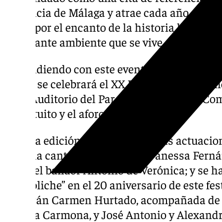
provincia de Málaga y atrae cada año a mil
llevar por el encanto de la historia local y 
fascinante ambiente que se vive en el casco
Coincidiendo con este evento, el día 5 de oct
horas, se celebrará el XX Festival de Flam
en el Auditorio del Parque Santo Cristo. Com
es gratuito y el aforo está limitado.
En esta edición se contará con las actuac
baile; la cantaora cartameña Vanessa Fern
Haro; el bailaor Antonio de Verónica; y se 
“Ramoliche” en el 20 aniversario de este fes
actuarán Carmen Hurtado, acompañada de 
y Paula Carmona, y José Antonio y Alexand