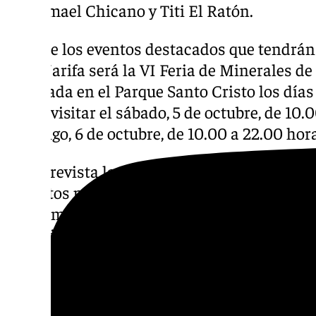
por Ismael Chicano y Titi El Ratón.
Otro de los eventos destacados que tendrán 
Bella Jarifa será la VI Feria de Minerales d
instalada en el Parque Santo Cristo los días 
podrá visitar el sábado, 5 de octubre, de 10.
domingo, 6 de octubre, de 10.00 a 22.00 hor
Está prevista la participación de más de 30
distintos puntos del país. El objetivo de es
de los minerales y de los fósiles a la ciudada
coleccionistas un nuevo punto de encuentr
importante número de minerales, rocas y fós
Por otra parte, se pondrá de nuevo un servic
llevar a los vecinos al evento y se habilita