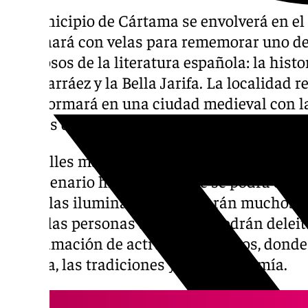
El municipio de Cártama se envolverá en el
iluminará con velas para rememorar uno d
hermosos de la literatura española: la histo
Abindarráez y la Bella Jarifa. La localidad r
transformará en una ciudad medieval con la
Noches de la Bella Jarifa, que tendrán lugar 
Las calles más céntricas de Cártama Pueblo
un escenario histórico donde se podrá disfru
Las velas iluminarán y decorarán muchos r
todas las personas asistentes podrán deleit
programación de actividades y actos, donde
cultura, las tradiciones y la gastronomía.