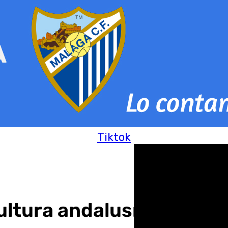
Tiktok
ltura andalusí con las X