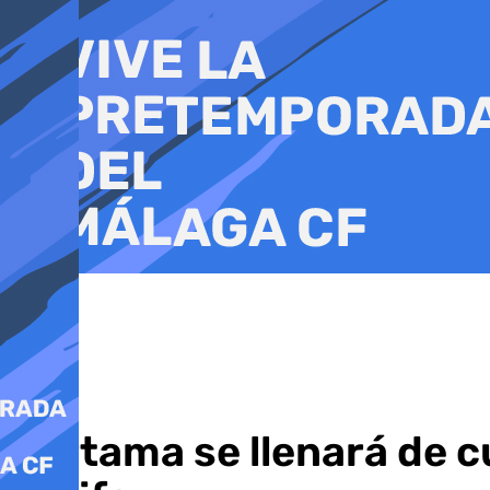
Ir
al
contenido
Cártama se llenará de cu