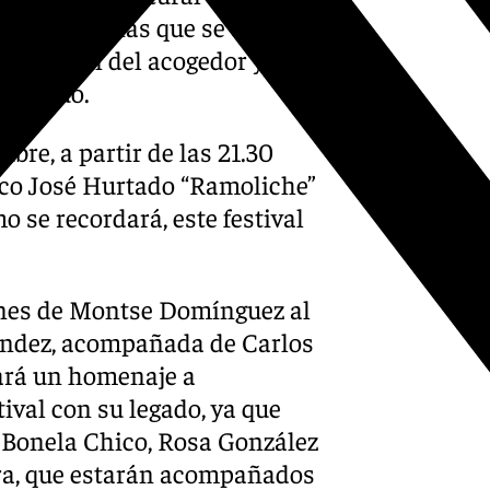
es de personas que se dejarán
disfrutarán del acogedor y
 antiguo.
ubre, a partir de las 21.30
enco José Hurtado “Ramoliche”
o se recordará, este festival
iones de Montse Domínguez al
ández, acompañada de Carlos
hará un homenaje a
tival con su legado, ya que
Bonela Chico, Rosa González
ra, que estarán acompañados