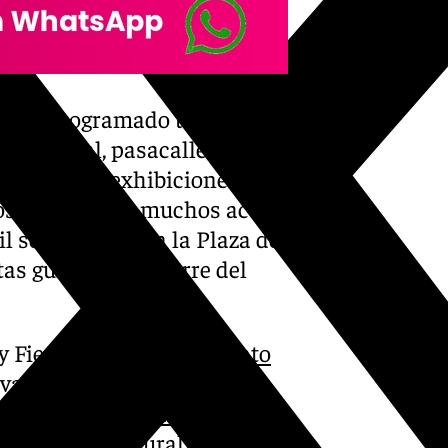
 han programado talleres,
a oriental, pasacalles,
musicales, exhibiciones de
os, entre otros muchos actos.
il se instalará en la Plaza de
tas guiadas a la Torre del
y Fiestas del
Ayuntamiento
var el rico patrimonio
ches de la
Bella Jarifa
se han
la agenda cultural de la