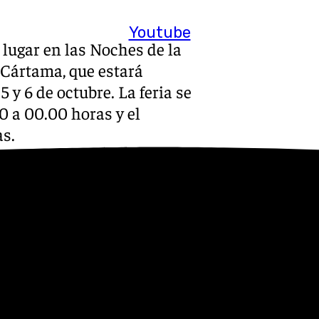
Youtube
lugar en las Noches de la
e Cártama, que estará
5 y 6 de octubre. La feria se
00 a 00.00 horas y el
as.
 expositores procedentes de
te evento es acercar el mundo
nía y ofrecer a los
o donde se mostrarán un
iles.
io de autobús gratuito para
rán áreas de aparcamiento en