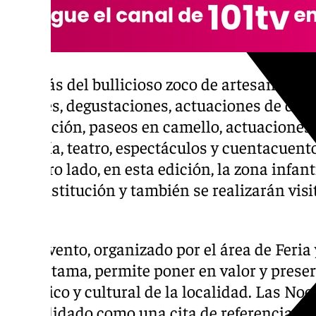
Además del bullicioso zoco de artesanos, se
desfiles, degustaciones, actuaciones de danz
animación, paseos en camello, actuaciones 
cetrería, teatro, espectáculos y cuentacuent
Por otro lado, en esta edición, la zona infant
la Constitución y también se realizarán visi
Agua.
Este evento, organizado por el área de Feria 
de Cártama, permite poner en valor y preser
histórico y cultural de la localidad. Las No
consolidado como una cita de referencia en 