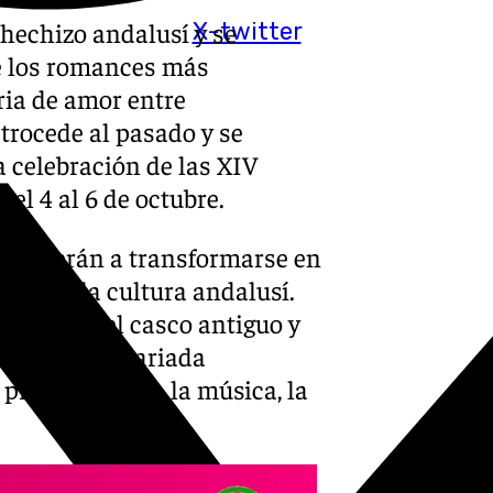
 hechizo andalusí y se
X-twitter
e los romances más
ria de amor entre
etrocede al pasado y se
 celebración de las XIV
del 4 al 6 de octubre.
 volverán a transformarse en
tar de la cultura andalusí.
incones del casco antiguo y
arse con la variada
 predominarán la música, la