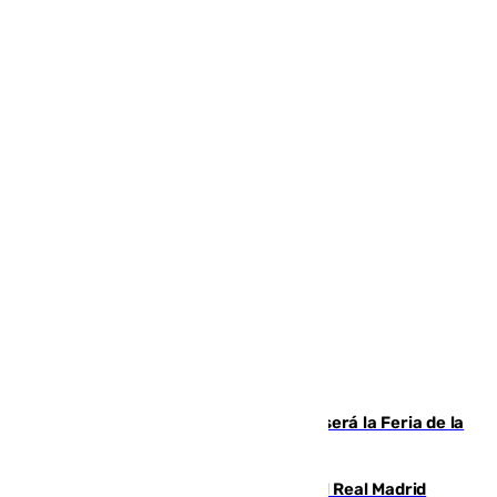
Talleres, escape room y música: así será la Feria de la
Juventud Cofrade de Málaga
El fichaje más caro de la historia del Real Madrid