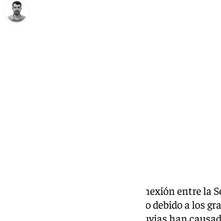
Carlos Rico
domingo, 9 marzo 2025, 14:04
Compartir:
La carretera A-397, principal conexión entre la S
Sol, permanece cortada al tráfico debido a los g
temporal JANA. Las intensas lluvias han causad