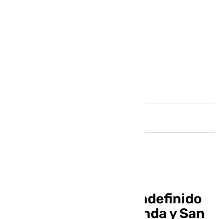
Andalucía
Cortada por tiempo indefinido
la carretera entre Ronda y San