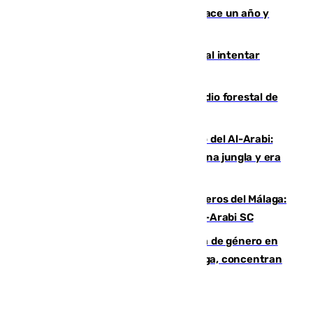
costaba 105 millones de euros menos hace un año y
jugaba en Leganés
Ceuta suma 82 fallecidos en el mar al intentar
cruzar la frontera española
Huelva eleva a emergencia el incendio forestal de
Niebla
Juanfran Funes, sobre el duro juego del Al-Arabi:
“Por momentos nos hemos metido en una jungla y era
hasta peligroso”
Ya se han estrenado los tres delanteros del Málaga:
Eneko Jauregui, bigoleador contra el Al-Arabi SC
35 mujeres asesinadas por violencia de género en
España en este 2026: Andalucía y Málaga, concentran
el foco de la tragedia