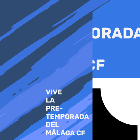
Ir
al
contenido
Tiktok