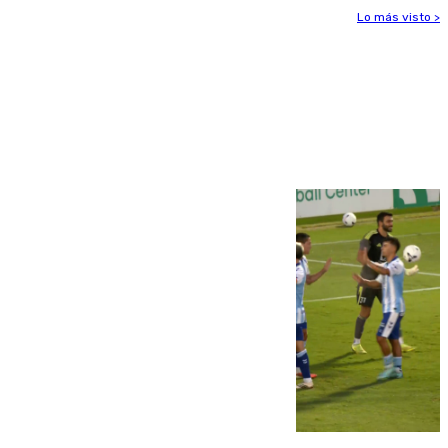
Lo más visto >
Más noticias
Ver más >