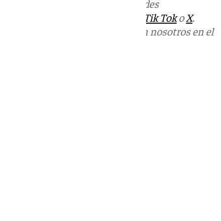
Más noticias de
101TV
en las redes
sociales:
Instagram
,
Facebook
,
Tik Tok
o
X
.
Puedes ponerte en contacto con nosotros en el
correo
informativos@101tv.es
Tags:
Últimas noticias