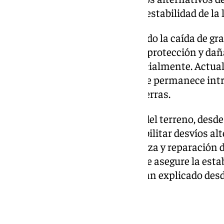
orografía del terreno y la inestabilidad de la
El desprendimiento ha provocado la caída de gra
calzada, rompiendo la malla de protección y daña
viaducto, que ha colapsado parcialmente. Actua
reducida a un solo carril, aunque permanece intr
acumulación de escombros y tierras.
Debido a la compleja orografía del terreno, desde
descartado la posibilidad de habilitar desvíos al
hasta que se complete la limpieza y reparación 
no se retire el material caído y se asegure la estab
no podrá reabrirse al tráfico», han explicado desd
Drones y geólogos