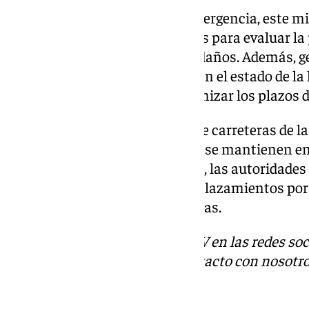
Como parte del operativo de emergencia, este 
equipo especializado con drones para evaluar la 
determinar la magnitud de los daños. Además, ge
estabilidad de taludes analizarán el estado de la 
actuaciones necesarias y minimizar los plazos d
Los servicios de conservación de carreteras de l
desplegados en toda Andalucía, se mantienen en 
temporal JANA. Mientras tanto, las autoridade
máxima precaución en los desplazamientos por 
zonas en alerta por fuertes lluvias.
Descubre más noticias de 101TV en las redes soc
Tok
o
X
. Puedes ponerte en contacto con nosotro
informativos@101tv.es