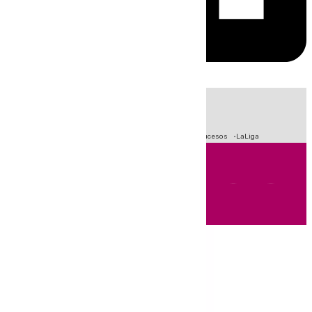
HOY
|
Fútbol
Primera División
Crisis Migratoria en Ceuta
Sucesos
LaLiga
Andalucía