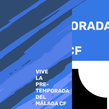
Ir
al
contenido
Tiktok