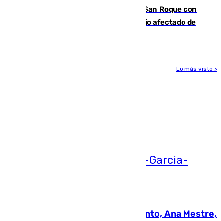
Estabilizado el incendio forestal de San Roque con
19 familias aún desalojadas y un domicilio afectado de
gravedad
Lo más visto >
Más noticias
Ver más >
05.08.2026
La nueva presidenta del Parlamento, Ana Mestre,