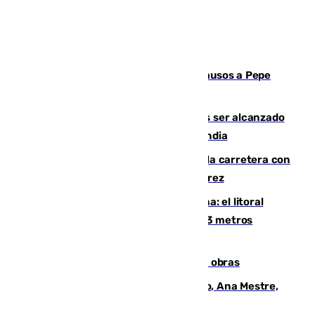
Granada despide con lágrimas y aplausos a Pepe
Habichuela
Un futbolista de 24 años muere tras ser alcanzado
por un rayo durante un partido en Tailandia
Muere un conductor tras salirse de la carretera con
su turismo en la A-480 a la altura de Jerez
Julio supera a junio en basura marina: el litoral
occidental malagueño recoge más de 33 metros
cúbicos de residuos
El Cádiz se afila ante un Granada en obras
La nueva presidenta del Parlamento, Ana Mestre,
hace parada institucional en Cádiz