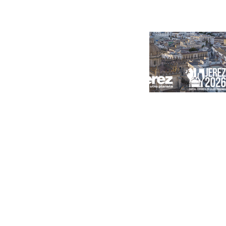
Portada
Andalucía
Sevilla
Málaga
Granada
España
Internacional