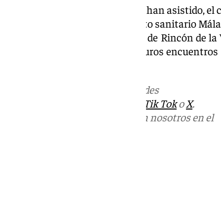
En la reunión, a la que también han asistido, el 
Borja Ortiz, el gerente del distrito sanitario M
y el director del centro de salud de Rincón de la
comprometido a mantener futuros encuentros co
sanitaria del municipio.
Más noticias de
101TV
en las redes
sociales:
Instagram
,
Facebook
,
Tik Tok
o
X
.
Puedes ponerte en contacto con nosotros en el
correo
informativos@101tv.es
Tags:
Últimas noticias