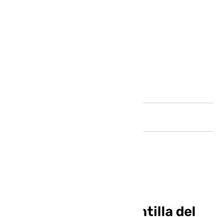
Andalucía
Cuatro médicos se
incorporarán a la plantilla del