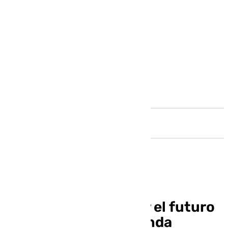
Andalucía
Cumbre para analizar el futuro
de la carretera de Ronda