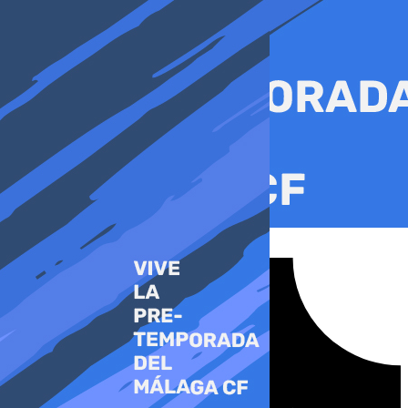
Ir
al
contenido
Tiktok