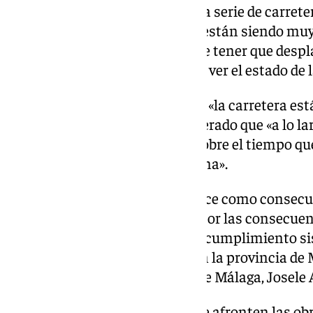
«máxima precaución». «Hay una serie de carrete
afectadas, hay unas zonas que están siendo muy 
antes de coger el coche, antes de tener que despla
mundo pueda consultar al 112 y ver el estado de l
La consejera ha incidido en que «la carretera est
ahora mismo». Además, ha esperado que «a lo larg
puedan dar más información sobre el tiempo que
pero ante todo la seguridad prima».
«Ese desprendimiento se produce como consecue
climatológica. Pero sobre todo por las consecue
desprendimiento se deben al incumplimiento si
Bonilla de los compromisos con la provincia de M
el secretario general del PSOE de Málaga, Josele 
«Es urgente que cuanto antes se afronten las ob