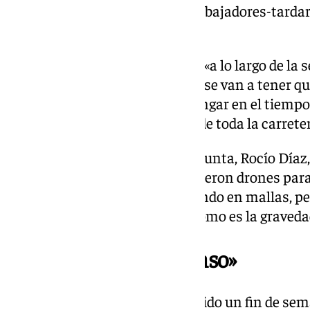
https://www.101tv.es/miles-trabajadores-tardar
corte-d-a-397/
Fernández ha manifestado que «a lo largo de la
la evolución de los trabajos que se van a tener q
a ser una obra que se va a prolongar en el tiempo
ha tenido lugar en el peor sitio de toda la carrete
La consejera de Fomento de la Junta, Rocío Díaz,
«ya se está trabajando». «Ayer fueron drones pa
previa. Hoy ya estamos trabajando en mallas, pe
técnicos digan hasta dónde y cómo es la gravedad
«Fin de semana intenso»
Díaz ha reconocido «hemos tenido un fin de sem