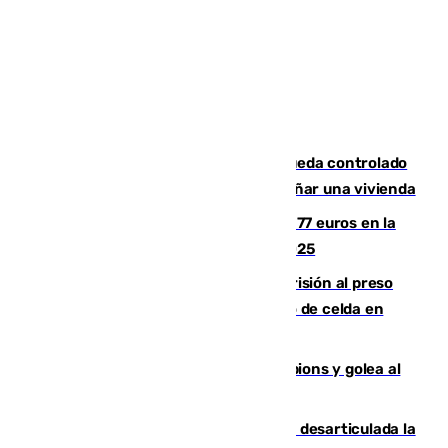
El incendio forestal de San Roque queda controlado
tras obligar a evacuar a 19 familias y dañar una vivienda
Los malagueños gastarán de media 77 euros en la
Feria de Málaga 2026, menos que en 2025
El Supremo ratifica los 17 años de prisión al preso
que mató estrangulado a su compañero de celda en
Morón
El Betis supera el examen de Champions y golea al
Arsenal en Dublín (1-3)
Golpe internacional al narcotráfico: desarticulada la