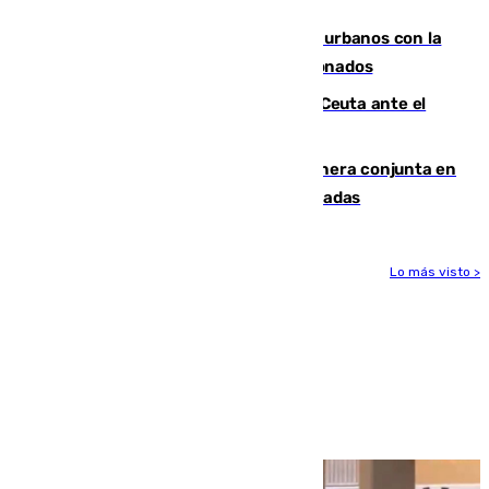
masiva del pasado 30 de julio
Cádiz despide seis «puntos negros» urbanos con la
orden de retirada para quioscos abandonados
La Armada suma cuatro buques en Ceuta ante el
aviso de un nuevo cruce el 15 de agosto
Guardia Civil y RFEF trabajan de manera conjunta en
el caso de las estafas de ventas de entradas
Lo más visto >
Más noticias
Ver más >