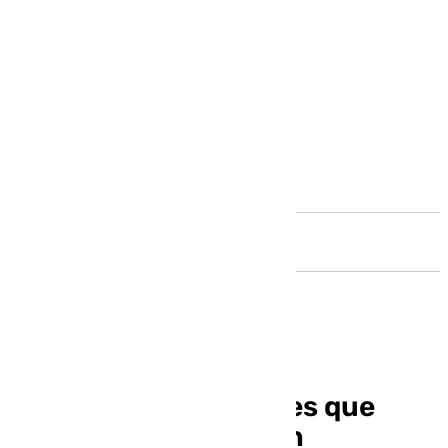
Andalucía
Detenidas dos mujeres que
intentaban robar a un