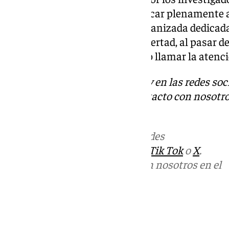
arrojaron luz y lograron identificar plenamente
pertenecientes a una banda organizada dedicada
les permitía actuar con total libertad, al pasar 
utilizar diferentes rutas para no llamar la atenci
Descubre más noticias de 101Tv en las redes soc
Tok
o
X
. Puedes ponerte en contacto con nosotro
informativos@101tv.es
.
Más noticias de
101TV
en las redes
sociales:
Instagram
,
Facebook
,
Tik Tok
o
X
.
Puedes ponerte en contacto con nosotros en el
correo
informativos@101tv.es
Tags: