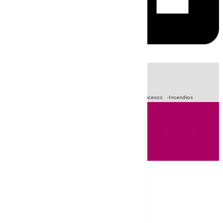
HOY
|
Fútbol
Primera División
Crisis Migratoria en Ceuta
Sucesos
Incendios
Andalucía