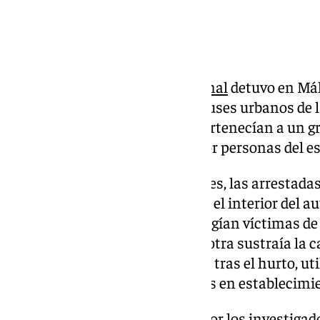
Hurtos en autobuses
El mes pasado, la
Policía Nacional
detuvo en Mál
la comisión de hurtos en autobuses urbanos de l
detenidas con anterioridad y pertenecían a un g
constituido, principalmente, por personas del es
Según las indagaciones policiales, las arrestad
aglomeraciones de personas en el interior del a
al descuido.
Principalmente, elegían víctimas d
de ellas distraía a la víctima, la otra sustraía la c
compra. En alguno de los casos, tras el hurto, uti
perjudicado para hacer compras en establecimi
Las pesquisas llevadas a cabo por los investiga