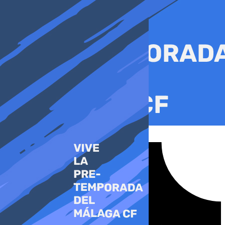
Ir
al
contenido
Tiktok