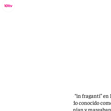
Miguel Alfonso
jueves, 12 diciembre 2024, 16:57
Compartir:
La Policía Nacional ha detenido “in fraganti” en
comisión de hurtos
por el método conocido como 
la víctima y mientras lo entretenían y mareaban