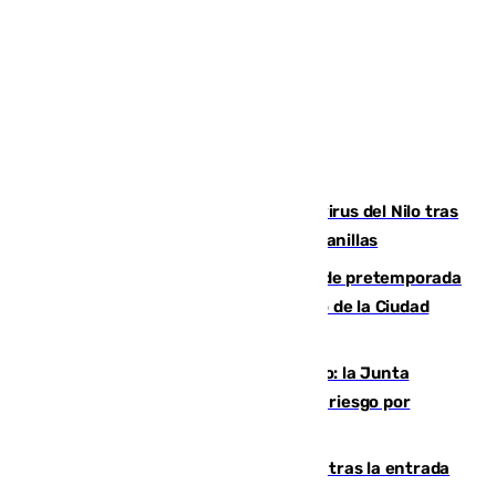
Málaga refuerza la vigilancia por el virus del Nilo tras
detectar un mosquito positivo en Campanillas
Málaga-Ceuta: cuarto compromiso de pretemporada
de los blanquiazules en busca del Trofeo de la Ciudad
Autónoma
Málaga, en alerta por el virus del Nilo: la Junta
decreta Campanillas como zona de alto riesgo por
varios casos recientes
El Gobierno registra 1.342 menores tras la entrada