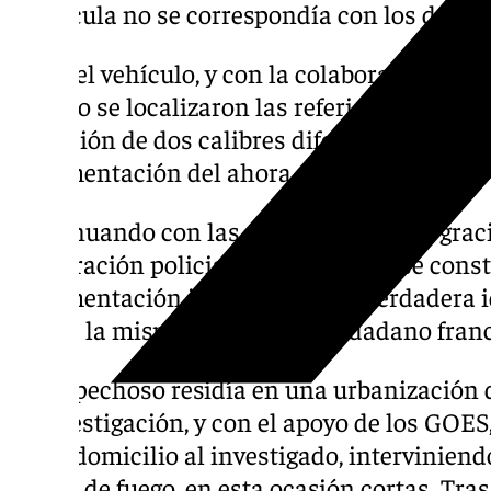
matrícula no se correspondía con los datos r
Ya en el vehículo, y con la colaboración de la
cuando se localizaron las referidas armas l
munición de dos calibres diferentes y varias
documentación del ahora detenido.
Continuando con las averiguaciones, y graci
cooperación policial internacional, se const
documentación intervenida y la verdadera i
uso de la misma, el referido ciudadano fran
El sospechoso residía en una urbanización 
la investigación, y con el apoyo de los GOES
en su domicilio al investigado, interviniend
armas de fuego, en esta ocasión cortas. Tras