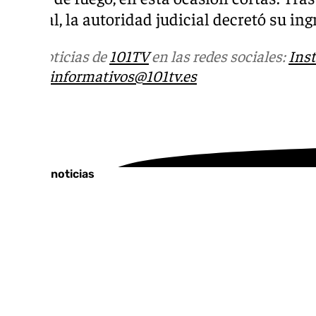
judicial, la autoridad judicial decretó su in
Más noticias de
101TV
en las redes sociales:
Ins
correo
informativos@101tv.es
Tags:
Últimas noticias