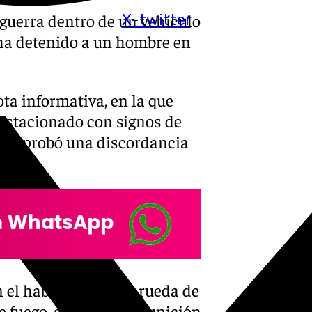
guerra dentro de un vehículo
X-twitter
 ha detenido a un hombre en
ta informativa, en la que
 estacionado con signos de
 comprobó una discordancia
n el habitáculo de la rueda de
 de fuego, abundante munición