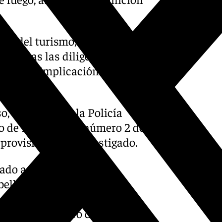
or del turismo, la
en, tras las diligencias
resunta implicación en los
cumental.
so, en
Marbella
, la Policía
do de Instrucción número 2 de
provisional del investigado.
ado a cabo el grupo de
la, a raíz de la referida
al de Seguridad Ciudadana
lica, cuyo número de