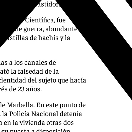
elativos al bastidor.
 Policía Científica, fue
argas de guerra, abundante
 pastillas de hachís y la
as a los canales de
ató la falsedad de la
dentidad del sujeto que hacía
cés de 23 años.
de Marbella. En este punto de
, la Policía Nacional detenía
o en la vivienda otras dos
 su puesta a disposición