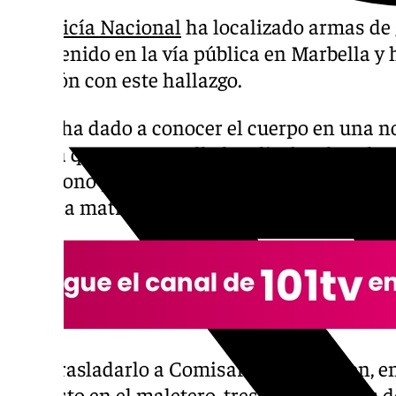
La
Policía Nacional
ha localizado armas de 
intervenido en la vía pública en Marbella y
relación con este hallazgo.
Así lo ha dado a conocer el cuerpo en una no
señala que una patrulla localizaba el coche
abandono y sin ocupantes en su interior, y
entre la matrícula y el número de bastidor.
Tras trasladarlo a Comisaría, se hallaron, e
repuesto en el maletero, tres armas largas