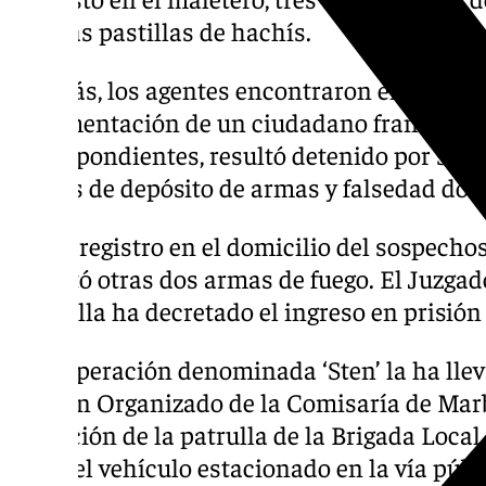
y varias pastillas de hachís.
Además, los agentes encontraron en el interi
documentación de un ciudadano francés, qui
correspondientes, resultó detenido por su p
delitos de depósito de armas y falsedad do
En un registro en el domicilio del sospecho
incautó otras dos armas de fuego. El Juzga
Marbella ha decretado el ingreso en prisión 
Esta operación denominada ‘Sten’ la ha llev
Crimen Organizado de la Comisaría de Marbel
actuación de la patrulla de la Brigada Loc
sobre el vehículo estacionado en la vía púb