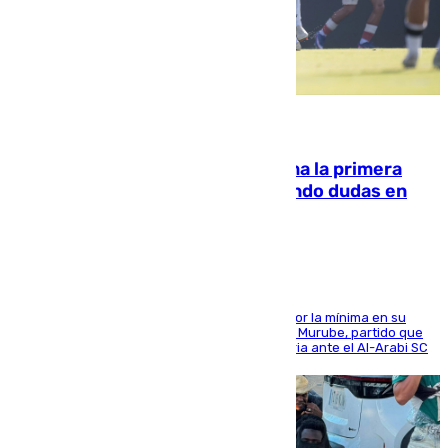
07.08.2026
El Málaga cae ante el Ceuta y suma la primera
derrota de la pretemporada dejando dudas en
defensa
El cuadro dirigido por Juanfran Funes perdió por la mínima en su
envite contra el conjunto caballa en el Alfonso Murube, partido que
se disputó un día después de su primera victoria ante el Al-Arabi SC