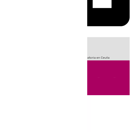
HOY
|
Fútbol
Sucesos
LaLiga
Primera División
Crisis Migratoria en Ceuta
Andalucía