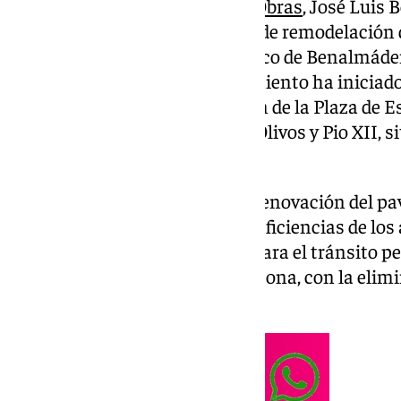
acompañado del edil de
Vías y Obras
, José Luis 
martes el inicio de los trabajos de remodelación
emblemáticos del casco histórico de Benalmáde
de 399.802,45 euros, el Ayuntamiento ha iniciad
para proceder a la remodelación de la Plaza de 
Plaza de la Iglesia y calles Dos Olivos y Pio XII, 
Benalmádena.
Los trabajos consistirán en la renovación del p
y de la Iglesia, corrigiendo las deficiencias de lo
crear las condiciones idóneas para el tránsito p
accesibilidad a las aceras de la zona, con la eli
arquitectónicas existentes.