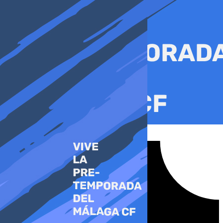
Ir
al
contenido
Tiktok