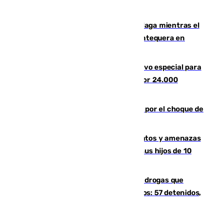
1.600.000 euros
El taró tiñe de niebla la costa de Málaga mientras el
calor se concentra en el interior con Antequera en
aviso amarillo
La Guardia Civil prepara un dispositivo especial para
el eclipse del 12 de agosto compuesto por 24.000
agentes
Cortado el Cercanías C-2 de Málaga por el choque de
un tren con una catenaria caída
Detenido en Estepona por malos tratos y amenazas
de muerte a su pareja en presencia de sus hijos de 10
años y 11 meses
Desarticulada una red de tráfico de drogas que
introducía la mercancía desde Marruecos: 57 detenidos,
cuatro de ellos en Andalucía