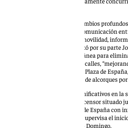
emblemáticas, un núcleo ampliamente concurrido
precisó.
Todo ello irá acompañado de cambios profundos p
el control de la movilidad y de comunicación en
relacionados con control de la movilidad, info
Smart Cities y similares, enfatizó por su parte J
de telecomunicaciones subterránea para eliminar 
tendido aéreo que oscila por las calles, “mejoran
accesibilidad de las aceras de la Plaza de España
rejillas metálicas de protección de alcorques po
Además, se prevén cambios significativos en la 
correspondiente al acceso al ascensor situado jun
instalando paneles en la Plaza de España con i
discapacidad visual. El alcalde supervisa el inic
de la Plaza España y calle Santo Domingo.