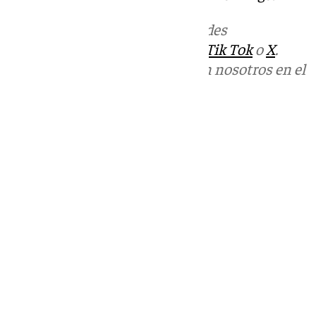
Más noticias de
101TV
en las redes
sociales:
Instagram
,
Facebook
,
Tik Tok
o
X
.
Puedes ponerte en contacto con nosotros en el
correo
informativos@101tv.es
Tags:
Últimas noticias