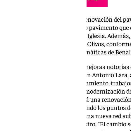
Junto a esto, se procederá a la renovación del pa
Domingo, otorgándole el mismo pavimento que c
al itinerario hasta la Plaza de la Iglesia. Además
calles colindantes Pío XII y Dos Olivos, conforme
existente en otras calles emblemáticas de Ben
Estas obras también incluyen mejoras notorias 
vida de los vecinos”, subrayó Juan Antonio Lara,
renovación de las redes de saneamiento, trabaj
en vivienda, en definitiva, “una modernización de
existentes”. Además, se realizará una renovació
del área, completando y cambiando los puntos de
“fernandinas” con Led, junto a una nueva red su
tendido aéreo actual de suministro. “El cambio s