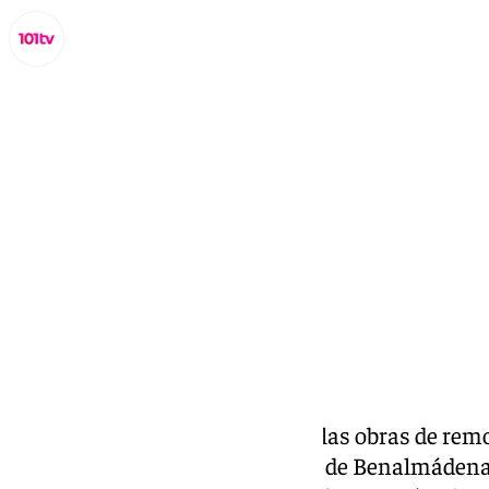
Lynx Devs
miércoles, 20 noviembre 2024, 18:01
Compartir:
El alcalde supervisa el inicio de las obras de re
calle Santo Domingo. El alcalde de Benalmádena