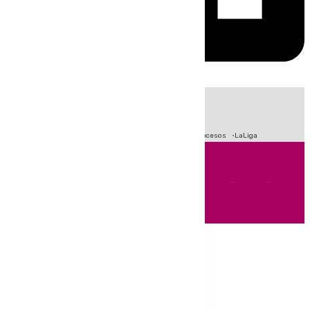
HOY
|
Fútbol
Primera División
Crisis Migratoria en Ceuta
Sucesos
LaLiga
Andalucía