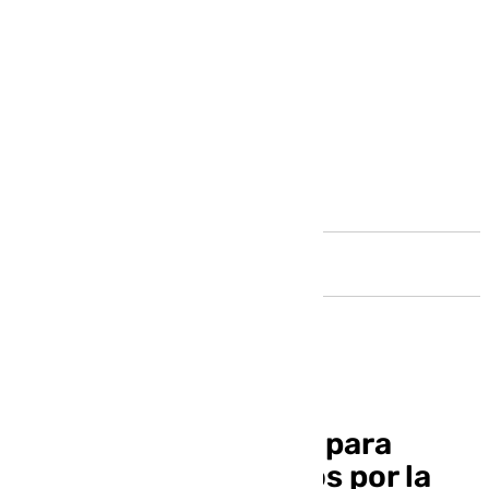
Andalucía
El Carnaval se vuelca para
ayudar a los afectados por la