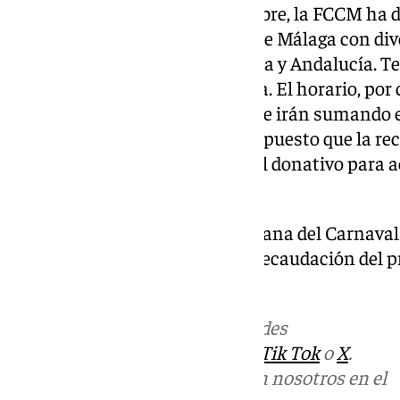
Además, el próximo 1 de diciembre, la FCCM ha d
colaboración de la Diputación de Málaga con div
determinar, de Málaga, provincia y Andalucía. Te
Neville de Diputación de Málaga. El horario, por 
de distintas agrupaciones que se irán sumando e
solidario. Un acto con Fila Cero puesto que la r
también a Cáritas Diócesana. El donativo para 
cuantía de 10 euros.
Asimismo, la Fundación ciudadana del Carnaval 
a los afectados por la DANA la recaudación del
Carnaval de Cervezas Victoria.
Más noticias de
101TV
en las redes
sociales:
Instagram
,
Facebook
,
Tik Tok
o
X
.
Puedes ponerte en contacto con nosotros en el