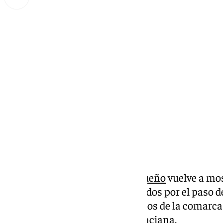
Miguel Alfonso
martes, 5 noviembre 2024, 12:28
Compartir:
El
colectivo carnavalero malagueño
vuelve a mos
vez para ayudar a los damnificados por el paso 
de octubre, tanto a los municipios de la comar
golpeado en la comunidad valenciana.