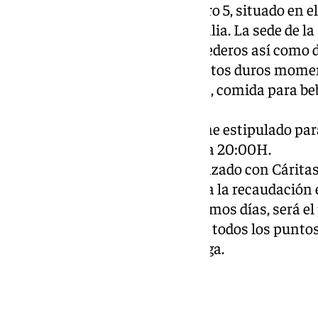
Carnaval, en calle Eslava número 5, situado en el
metros del centro comercial Vialia. La sede de l
recogida de alimentos no perecederos así como d
que son de gran necesidad en estos duros mome
entrega de productos de higiene, comida para be
abrigo.
El horario que la Fundación tiene estipulado par
los martes y viernes de 16:00H a 20:00H.
Además, tras un acuerdo calcanzado con Cárita
entregará a este organismo toda la recaudación
material que reciba en los próximos días, será e
coordine el reparto del mismo a todos los punt
junto al Ayuntamiento de Málaga.
Otros actos solidarios