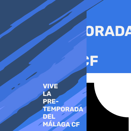
Ir
al
contenido
Tiktok