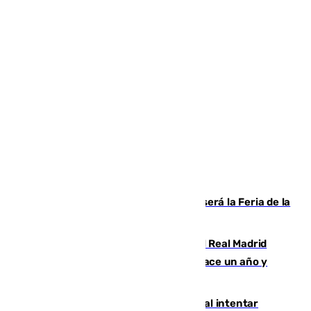
Talleres, escape room y música: así será la Feria de la
Juventud Cofrade de Málaga
El fichaje más caro de la historia del Real Madrid
costaba 105 millones de euros menos hace un año y
jugaba en Leganés
Ceuta suma 82 fallecidos en el mar al intentar