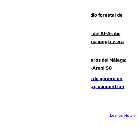
cruzar la frontera española
Huelva eleva a emergencia el incendio forestal de
Niebla
Juanfran Funes, sobre el duro juego del Al-Arabi:
“Por momentos nos hemos metido en una jungla y era
hasta peligroso”
Ya se han estrenado los tres delanteros del Málaga:
Eneko Jauregui, bigoleador contra el Al-Arabi SC
35 mujeres asesinadas por violencia de género en
España en este 2026: Andalucía y Málaga, concentran
el foco de la tragedia
Lo más visto >
Más noticias