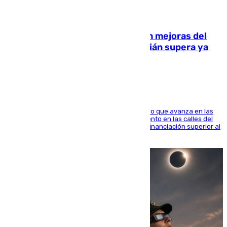
08.08.2026
La inversión del Ayuntamiento en mejoras del
entorno del Prado de San Sebastián supera ya
1.600.000 euros
El consistorio, a través de Emasesa, ha indicado que avanza en las
obras de renovación de las redes de saneamiento en las calles del
entorno del Prado, contando la zona con una financiación superior al
millón y medio de euros