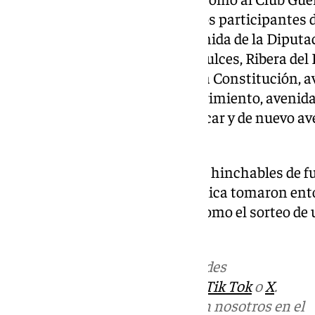
Portuense, asistiendo a todos los participantes d
por el Camino de El Juncal, avenida de la Diputac
avenida de la Estación, Pozos Dulces, Ribera del 
Aramburu, Aurora, avenida de la Constitución, a
Las Dunas, avenida del Descubrimiento, avenida 
Fuentebravía, avenida de Sanlúcar y de nuevo av
en El Paseo.
Las atracciones gratuitas como hinchables de f
mecánico o tabla de surf mecánica tomaron ent
mascota de El Paseo, Kleo, así como el sorteo de
pastel ciclista vivido.
Más noticias de
101TV
en las redes
sociales:
Instagram
,
Facebook
,
Tik Tok
o
X
.
Puedes ponerte en contacto con nosotros en el