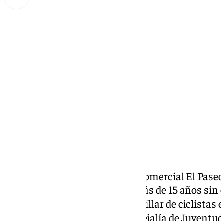
Miguel Alfonso
domingo, 29 septiembre 2024, 18:00
Compartir:
Con salida y llegada al Centro Comercial El Pas
edición del
Día del Pedal
tras más de 15 años sin 
congregado a alrededor de un millar de ciclistas 
mismo C.C., Okeymas y la concejalía de Juventu