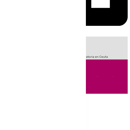
HOY
|
Sucesos
Fútbol
LaLiga
Primera División
Crisis Migratoria en Ceuta
Andalucía