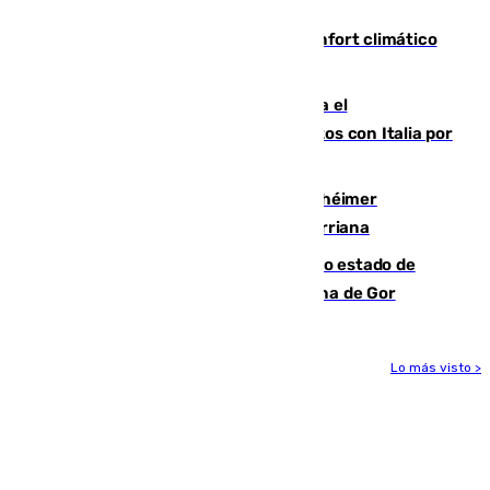
incautación de un punzón
Málaga contabiliza 148 zonas de confort climático
para enfrentar las altas temperaturas
Marlaska notifica a la Unión Europea el
restablecimiento de controles fronterizos con Italia por
vía aérea y marítima
Hallan sin vida al granadino con Alzhéimer
desaparecido hace una semana en Churriana
Encuentran un cadáver en avanzado estado de
descomposición en la localidad granadina de Gor
Lo más visto >
Más noticias
Ver más >