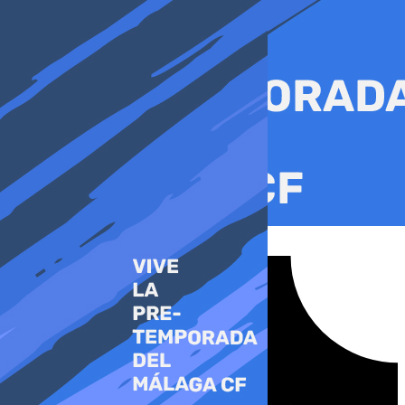
Ir
al
contenido
Tiktok