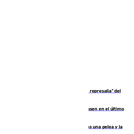
Italia responde ante las "medidas de represalia" del
Gobierno de Sánchez
El Sevilla se desinfla ante el Leverkusen en el último
ensayo (1-2)
Tensión en la prisión de Alhaurín tras una pelea y la