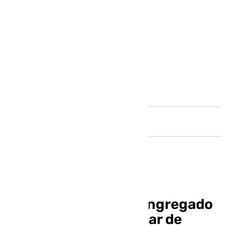
Andalucía
El Día del Pedal ha congregado
a alrededor de un millar de