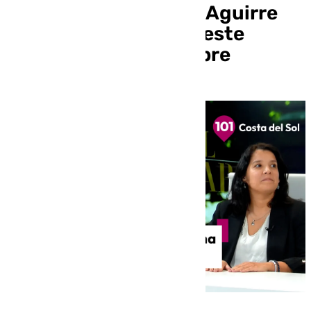
«Abogado» y Roxana Aguirre
«Médica Psiquiatra» este
miércoles 16 de octubre