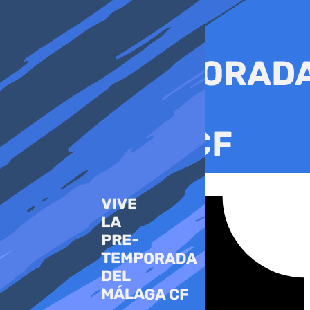
Ir
al
contenido
Tiktok