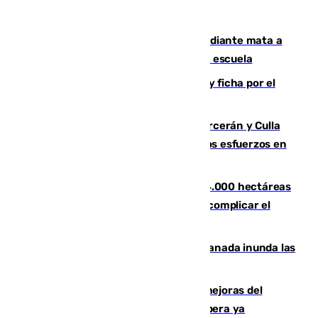
Desastre en Tailandia: un joven estudiante mata a
tiros a sus abuelo y a profesores en una escuela
Luca Zidane rompe con el Granada y ficha por el
Leganés
Incendios de Castellón: Sierra Engarcerán y Culla
evolucionan positivamente y centran los esfuerzos en
Tírig
El incendio de Niebla ya supera las 4.000 hectáreas
afectadas y "se espera que se vuelva a complicar el
fuego"
Una tormenta en la provincia de Granada inunda las
calles de Puebla de Don Fadrique
La inversión del Ayuntamiento en mejoras del
entorno del Prado de San Sebastián supera ya