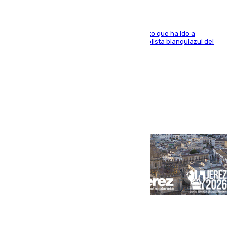
El centrocampista marbellí es ‘padre’ de un gato que ha ido a
recoger a Vigo y su nombre es como el exfutbolista blanquiazul del
Arroyo de la Miel
Portada