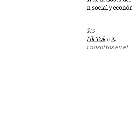
Benítez. Analizamos la situación social y econ
del Sol.
Más noticias de
101TV
en las redes
sociales:
Instagram
,
Facebook
,
Tik Tok
o
X
.
Puedes ponerte en contacto con nosotros en el
correo
informativos@101tv.es
Tags:
El Escaparate
Últimas noticias