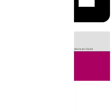
HOY
|
Fútbol
Sucesos
LaLiga
Primera División
Crisis Migratoria en Ceuta
Andalucía