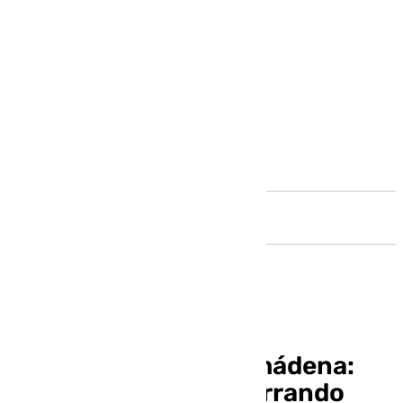
Andalucía
El Escaparate Benalmádena:
hoy con Guillermo Ferrando