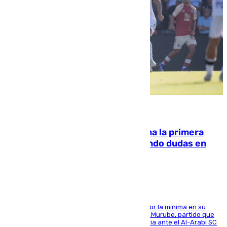
07.08.2026
El Málaga cae ante el Ceuta y suma la primera
derrota de la pretemporada dejando dudas en
defensa
El cuadro dirigido por Juanfran Funes perdió por la mínima en su
envite contra el conjunto caballa en el Alfonso Murube, partido que
se disputó un día después de su primera victoria ante el Al-Arabi SC