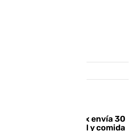
Andalucía
El municipio de Torrox envía 30
toneladas de material y comida