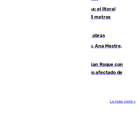
Julio supera a junio en basura marina: el litoral
occidental malagueño recoge más de 33 metros
cúbicos de residuos
El Cádiz se afila ante un Granada en obras
La nueva presidenta del Parlamento, Ana Mestre,
hace parada institucional en Cádiz
Estabilizado el incendio forestal de San Roque con
19 familias aún desalojadas y un domicilio afectado de
gravedad
Lo más visto >
Más noticias
Ver más >