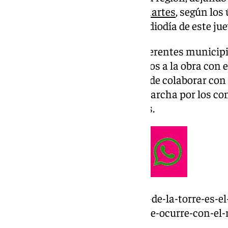
211 fallecidos desde el pasado martes
, según los
Gobierno central durante el mediodía de este jue
El pasado fin de semana, los diferentes munici
de la
Axarquía
se pusieron manos a la obra con el
medios posibles con el objetivo de colaborar con
diversas acciones puestas en marcha por los con
hermandades de los municipios.
https://www.101tv.es/alhaurin-de-la-torre-es-
declarado-zona-catastrofica-que-ocurre-con-el-