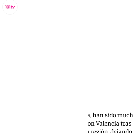
Miguel Alfonso
jueves, 7 noviembre 2024, 13:14
Compartir:
A lo largo de esta última semana, han sido mu
que se han querido solidarizar con Valencia tras
DANA ha dejado a su paso por la región, dejando