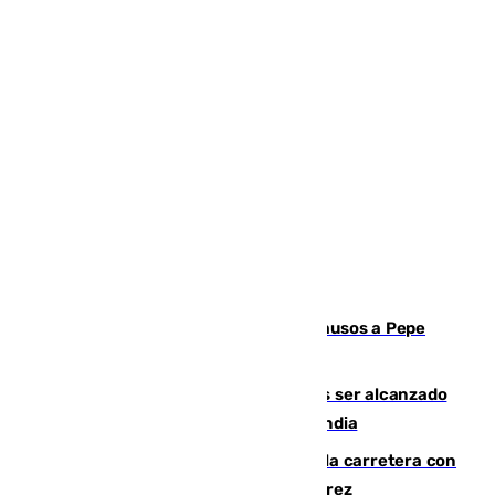
Granada despide con lágrimas y aplausos a Pepe
Habichuela
Un futbolista de 24 años muere tras ser alcanzado
por un rayo durante un partido en Tailandia
Muere un conductor tras salirse de la carretera con
su turismo en la A-480 a la altura de Jerez