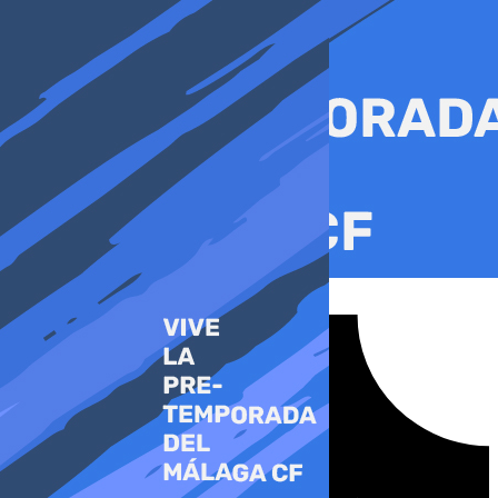
Ir
al
contenido
Tiktok