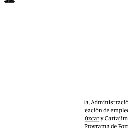
Francisco Marmolejo
sábado, 12 octubre 2024, 16:38
Compartir:
La delegada territorial de Justicia, Administraci
Teresa Pardo, ha destacado la creación de emple
las localidades malagueñas de
Júzcar
y Cartajima
Junta de Andalucía a través del Programa de Fo