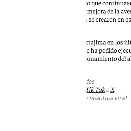
destinó 42.119 euros permitiendo que continuase
rural del municipio, así como la mejora de la av
pasado, gracias a este programa se crearon en e
total de 4.864 jornales.
La aportación de la Junta en Cartajima en los úl
total de 121.334 euros con los que ha podido eje
rehabilitación y puesta en funcionamiento del 
agricultores.
Más noticias de
101TV
en las redes
sociales:
Instagram
,
Facebook
,
Tik Tok
o
X
.
Puedes ponerte en contacto con nosotros en el
correo
informativos@101tv.es
Tags: