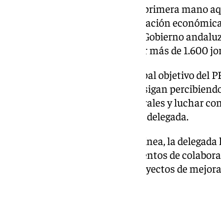
También Pardo ha conocido de primera mano aqu
llevado a cabo gracias a la aportación económica
ayuntamientos y cofinancia el Gobierno andaluz
convocatoria se puedan generar más de 1.600 jor
«Hay que recordar que el principal objetivo del 
trabajadores agrarios para que sigan percibiendo 
población en los municipios rurales y luchar con
recordado en un comunicado la delegada.
De igual modo, en esta misma línea, la delegada
uno de los principales instrumentos de colabora
los municipios llevar a cabo proyectos de mejor
recursos propios».
Júzcar