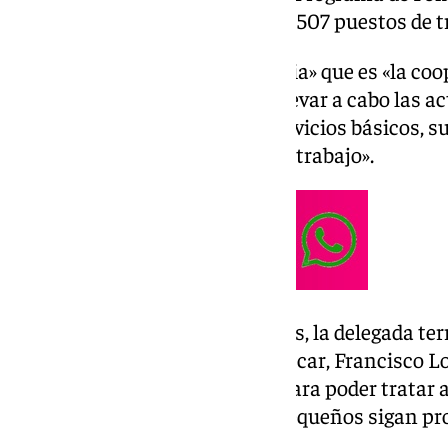
que ha permitido la creación de 507 puestos de t
Pardo ha subrayado lo «necesaria» que es «la co
administraciones para poder llevar a cabo las a
municipios que mejoren los servicios básicos, s
tiempo que generan puestos de trabajo».
En su visita a ambos municipios, la delegada ter
de reunirse con el alcalde de Júzcar, Francisco 
de Cartajima, Isabel Jiménez, para poder trata
para que los municipios más pequeños sigan pr