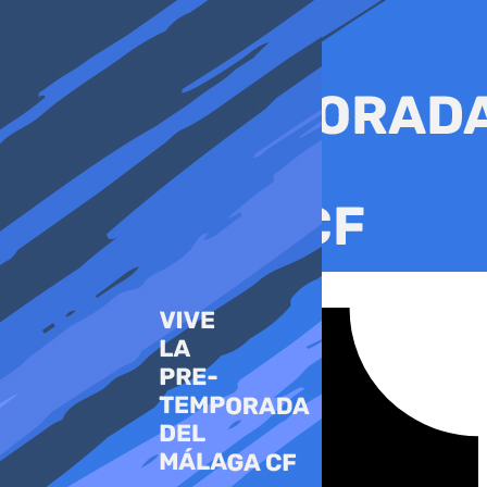
Ir
al
contenido
Tiktok