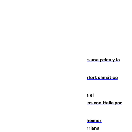
Tensión en la prisión de Alhaurín tras una pelea y la
incautación de un punzón
Málaga contabiliza 148 zonas de confort climático
para enfrentar las altas temperaturas
Marlaska notifica a la Unión Europea el
restablecimiento de controles fronterizos con Italia por
vía aérea y marítima
Hallan sin vida al granadino con Alzhéimer
desaparecido hace una semana en Churriana