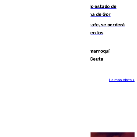
Encuentran un cadáver en avanzado estado de
descomposición en la localidad granadina de Gor
Christantus Uche, delantero del Getafe, se perderá
toda la temporada por varias fracturas en los
ligamentos de su rodilla derecha
Expulsado de España un ciudadano marroquí
condenado por allanar una vivienda en Ceuta
Lo más visto >
Más noticias
Ver más >