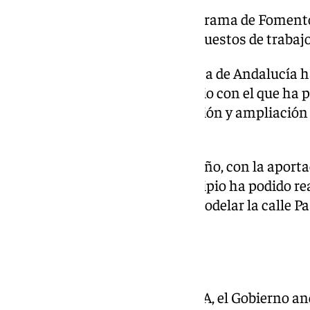
En los últimos tres años el Programa de Foment
Júzcar ha permitido crear 246 puestos de trabajo 
En los últimos tres años la Junta de Andalucía h
través del PFEA, a este municipio con el que ha p
actuaciones como la construcción y ampliación d
adecuación de calles en Júzcar.
En la convocatoria del pasado año, con la aport
la Junta de Andalucía, el municipio ha podido rea
ampliación del chiringuito, remodelar la calle P
edificio municipal.
Cartajima
El año pasado, con cargo al PFEA, el Gobierno an