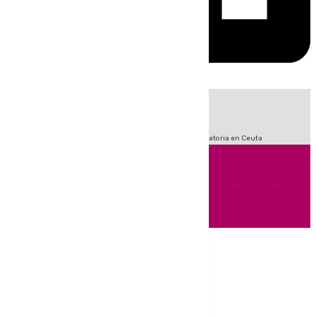
HOY
|
Sucesos
Fútbol
LaLiga
Primera División
Crisis Migratoria en Ceuta
Andalucía