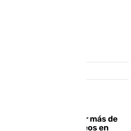
Andalucía
El PFEA ayuda a crear más de
medio millar de empleos en