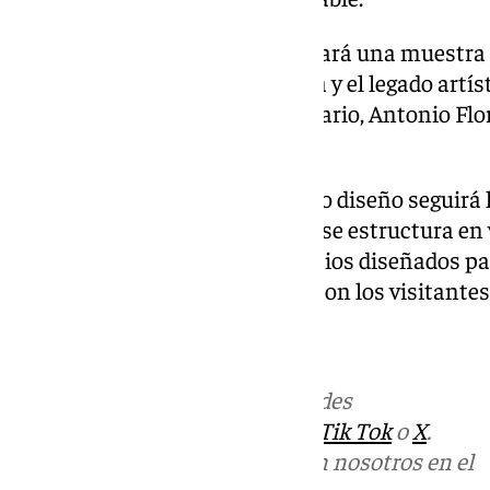
Asimismo, la planta alta albergará una muestra 
secciones que recorrerán la vida y el legado artí
familia Flores, como Lolita, Rosario, Antonio Fl
González ‘El Pescaílla’.
La exposición permanente, cuyo diseño seguirá l
del Centro Cultural Lola Flores, se estructura en 
contenidos interactivos y espacios diseñados par
exhibidas como la interacción con los visitantes
Más noticias de
101TV
en las redes
sociales:
Instagram
,
Facebook
,
Tik Tok
o
X
.
Puedes ponerte en contacto con nosotros en el