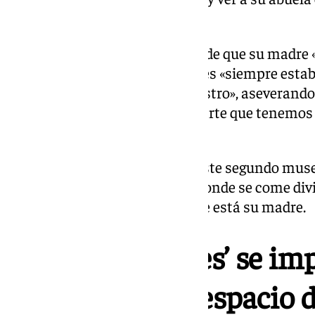
a todos».
Rosario se ha mostrado segura de que su madre 
esto», recordando que Lola Flores «siempre estab
creía muchísimo en el arte nuestro», aseverand
ya hemos podido demostrar el arte que tenemos d
verlo».
Lolita Flores ha esperado que este segundo muse
Jerez
, una «tierra maravillosa donde se come div
cada piedra que se pisa» y donde está su madre.
El ‘planeta Flores’ se im
en un segundo espacio d