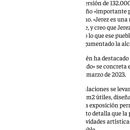
Este centro cuenta con una inversión de 132.000 
en torno al próximo otoño, un año «importante 
600 aniversario del pueblo gitano. «Jerez es una 
sabores, cantes, de arte, de gente, y creo que Jer
del mundo para comprobar todo lo que ese puebl
nuestro país nos aportó», ha argumentado la alc
María José García-Pelayo también ha destacado l
de Lola Flores, cuyo «éxito rotundo» se concreta e
visitantes desde su apertura en marzo de 2023.
A nivel técnico, las nuevas instalaciones se lev
edificación de dos plantas y 166 m2 útiles, diseñ
actividades culturales como una exposición pe
familia de Lola Flores. El proyecto detalla que la
polivalente, que combinará actividades artística
comercial y un tablao desmontable.