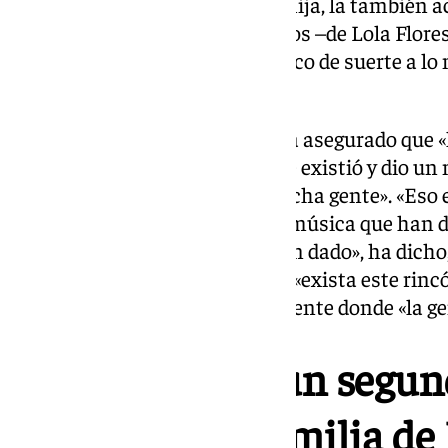
hermano Antonio, o su propia hija, la también ac
momento vamos a estar los hijos –de Lola Flores
los nietos también. Y con un poco de suerte a lo
bisnietos», ha bromeado.
En este contexto, Alba Flores ha asegurado que «
donde ir a celebrar que mi padre existió y dio 
sido bandas de sonora para mucha gente». «Eso 
tenemos como familia, toda la música que han da
todo el entretenimiento que han dado», ha dich
quienes han hecho posible que «exista este rincó
padre», un lugar material y presente donde «la ge
Jerez presenta un segun
dedicado a la familia de