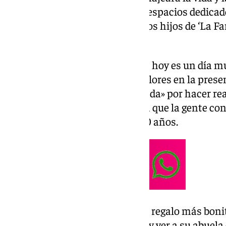
‘planeta Flores’ en el que habrá espacios dedica
Pescaílla’, a Carmen Flores, y a los hijos de ‘La Fa
Rosario.
«Para la familia González Flores hoy es un día 
bonito», ha expresado Rosario Flores en la prese
se ha mostrado «muy emocionada» por hacer real
contar con «un rinconcito» para que la gente co
artística que ya suma más de 30 años.
Así, ha dicho que para ella es «el regalo más bon
cuando los tenga, puedan venir y ver a su abuela 