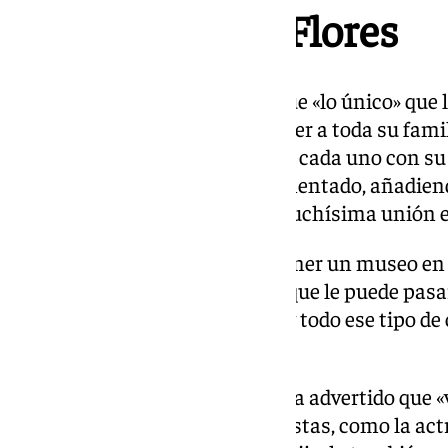
familia de Lola Flores
En ese sentido, ha asegurado que «lo único» que le
que «siempre luchó» era por tener a toda su fami
casa que teníamos en Marbella, cada uno con su 
tenernos a todos cerca», ha comentado, añadien
ha dejado, muchísimo amor, muchísima unión en
También ha transmitido que tener un museo en v
que eso es «lo más importante que le puede pasar
«normalmente los homenajes y todo ese tipo de 
estás».
Sobre el contenido del museo, ha advertido que 
a sus hijas e hijos, también artistas, como la actr