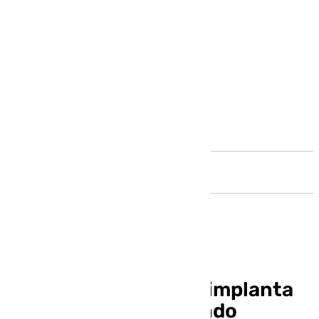
Andalucía
El ‘planeta Flores’ se implanta
en Jerez en un segundo