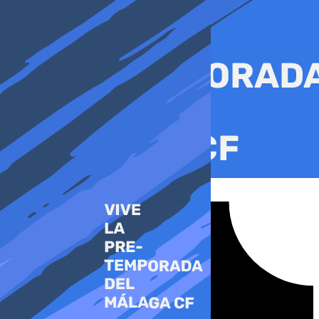
Ir
al
contenido
Tiktok