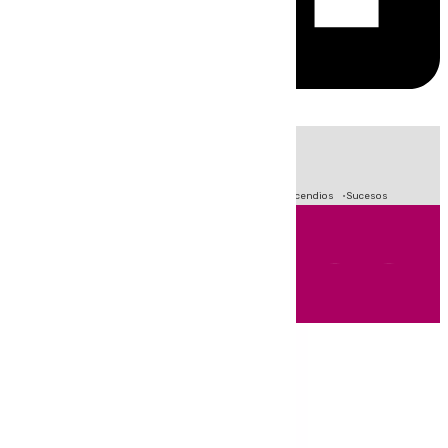
HOY
|
Fútbol
Crisis Migratoria en Ceuta
Primera División
Incendios
Sucesos
Andalucía