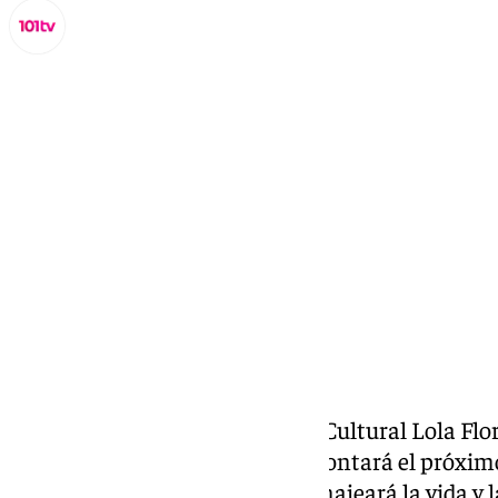
Lynx Devs
miércoles, 29 enero 2025, 09:52
Compartir:
El proyecto cultural del Centro Cultural Lola Fl
dedicado a la artista jerezana, contará el próx
permanente en la que se homenajeará la vida y la