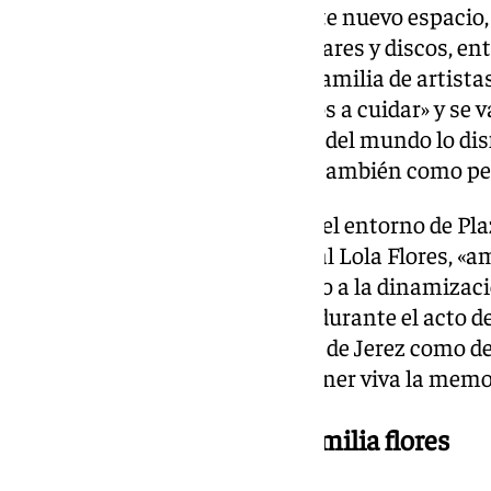
material que se expondrá en este nuevo espacio,
de canciones, fotografías familiares y discos, e
servirán para «conocer» a esta familia de artistas
seguridad de que «aquí los vamos a cuidar» y se 
de que «la gente de todas partes del mundo lo dis
solamente como artistas, sino también como pe
Este nuevo espacio, ubicado en el entorno de Pla
complemento al Centro Cultural Lola Flores, «am
turístico, contribuyendo con ello a la dinamizació
como ha señalado la alcaldesa durante el acto d
además «refuerza la proyección de Jerez como des
tiempo que contribuye a mantener viva la memori
Un espacio dedicado a la familia flores