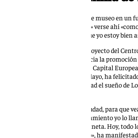
En cuanto a formar parte de este museo en un fut
risas que le da «un poco de yuyu» verse ahí «com
generaciones ya veremos, porque yo estoy bien 
En la presentación oficial del proyecto del Centro
nuevo equipamiento que potencia la promoción de
candidatura de Jerez al título de Capital Europea 
alcaldesa, María José García-Pelayo, ha felicitado
Laura Cerrato, por «hacer realidad el sueño de L
todos los jerezanos».
«Lola llegó a decir de nuestra ciudad, para que ve
otro planeta, y hoy a este equipamiento yo lo lla
porque es verdad que es otro planeta. Hoy, todo l
Flores va a estar en este espacio», ha manifesta