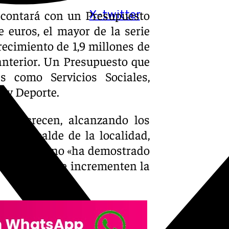
contará con un Presupuesto
X-twitter
 euros, el mayor de la serie
recimiento de 1,9 millones de
 anterior. Un Presupuesto que
s como Servicios Sociales,
a y Deporte.
ién crecen, alcanzando los
 El alcalde de la localidad,
o de gobierno «ha demostrado
 externos que incrementen la