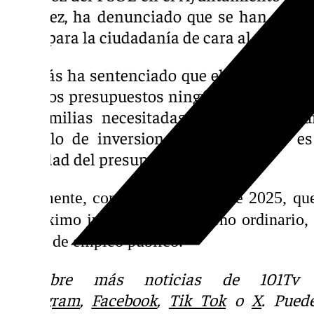
Sánchez, ha denunciado que se han aumen
tasas para la ciudadanía de cara al próximo
Además ha sentenciado que el actual equip
en estos presupuestos ningún proyecto rele
las familias necesitadas. De echo, asegu
capítulo de inversiones es «ridículo y e
totalidad del presupuesto».
Finalmente, con el presupuesto de 2025, que
el próximo jueves 19 en el pleno ordinario,
plazas de empleo público.
Descubre más noticias de 101Tv 
Instagram
,
Facebook
,
Tik Tok
o
X
. Pued