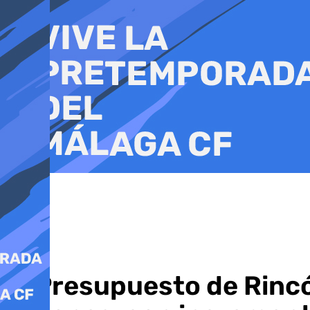
Ir
al
contenido
El Presupuesto de Rincó