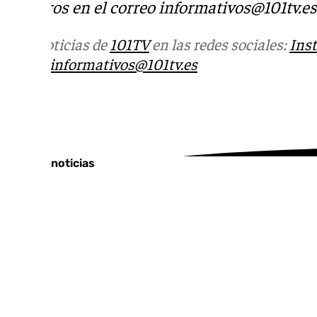
nosotros en el correo
informativos@101tv.es
Más noticias de
101TV
en las redes sociales:
Ins
correo
informativos@101tv.es
Tags:
Últimas noticias