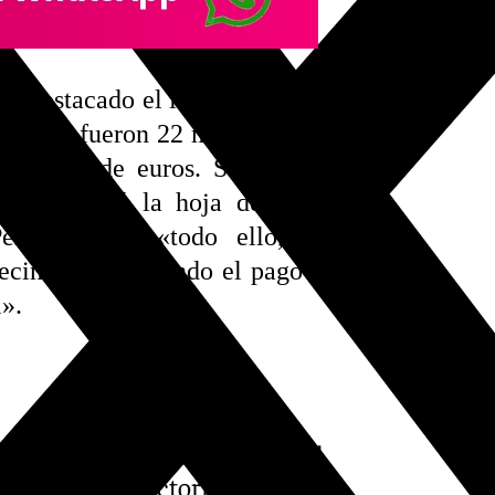
a destacado el incremento en
en 2022 fueron 22 millones, en
millones de euros. Salado ha
rno seguirá la hoja de ruta,
eriurbano y «todo ello, lo
vecinos, aumentando el pago a
».
ciado estos presupuestos, el
ncón de la Victoria, Antonio