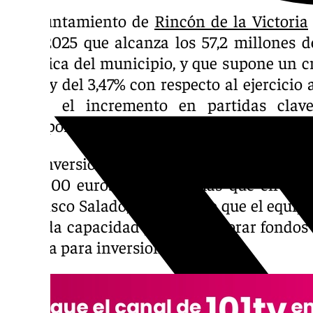
El Ayuntamiento de
Rincón de la Victoria
para 2025 que alcanza los 57,2 millones de
histórica del municipio, y que supone un c
euros y del 3,47% con respecto al ejercicio
recoge el incremento en partidas clave
Transporte, Seguridad, Movilidad Ciudadan
Las inversiones con fondos propios tamb
1.357.000 euros, un 7,76% más que en 2023.
Francisco Salado, ha indicado que el equip
sobrada capacidad para incorporar fondos
partida para inversiones».