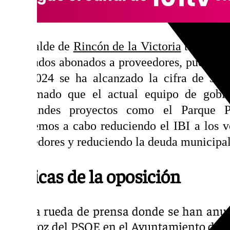
El alcalde de
Rincón de la Victoria
también h
los fondos abonados a proveedores, pues si 
este 2024 se ha alcanzado la cifra de 34 
confirmado que el actual equipo de gobie
congrandes proyectos como el Parque P
llevaremos a cabo reduciendo el IBI a los 
proveedores y reduciendo la deuda municipal
Críticas de la oposición
Tras la rueda de prensa donde se han anun
portavoz del PSOE en el Ayuntamiento de Ri