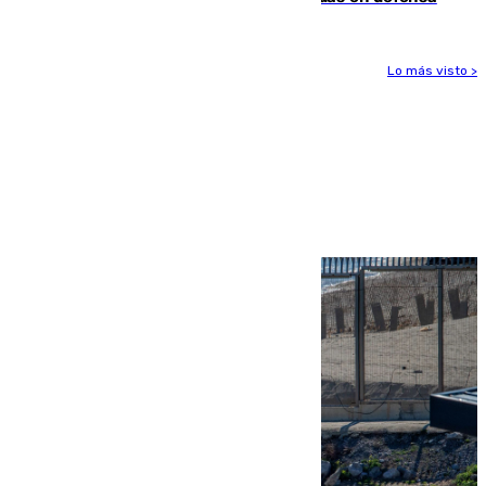
Lo más visto >
Más noticias
Ver más >