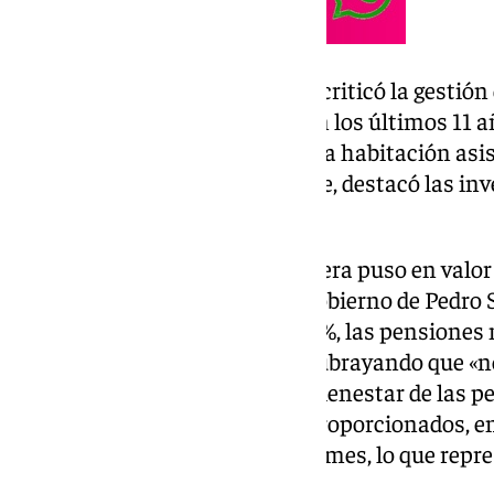
El portavoz socialista también criticó la gestión
autonómico, asegurando que en los últimos 11 añ
kilómetro de autovía, ni una sola habitación asi
protección oficial». En contraste, destacó las i
en la ciudad.
Por su parte, Isabel María Aguilera puso en valo
aprobada recientemente. «El Gobierno de Pedro
pensiones contributivas un 2,8%, las pensiones
contributivas un 9%», señaló, subrayando que «no
de un compromiso real con el bienestar de las 
vulnerables». Según los datos proporcionados, e
con una media de 1.137 euros al mes, lo que rep
respecto a los últimos años.