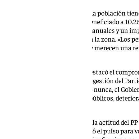
En la Serranía de Ronda, donde la población tien
envejecimiento, la medida ha beneficiado a 10.2
incremento medio de 364 euros anuales y un im
millones de euros mensuales en la zona. «Los pe
economía de nuestros pueblos y merecen una ret
Aguilera.
Finalmente, Maribel Ramírez destacó el compro
las políticas sociales y criticó la gestión del Par
Andalucía. «Con más dinero que nunca, el Gobie
gestionando peor los servicios públicos, deterior
la dependencia», afirmó.
La diputada también cuestionó la actitud del PP 
decreto Ómnibus: «No les tembló el pulso para v