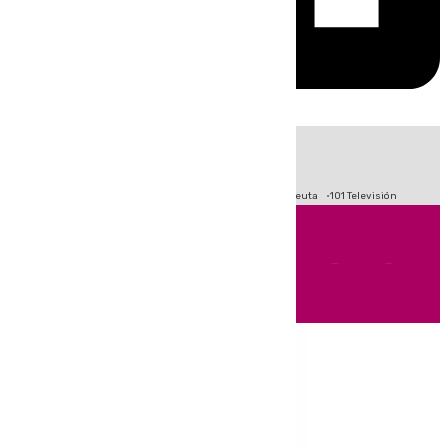
HOY
|
Fútbol
Primera División
LaLiga
Crisis Migratoria en Ceuta
101 Televisión
Andalucía