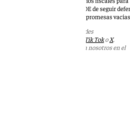
transporte, la vivienda y beneficios fiscales p
reafirmando la voluntad del PSOE de seguir defen
rondeños «con hechos y no con promesas vacías
Más noticias de
101TV
en las redes
sociales:
Instagram
,
Facebook
,
Tik Tok
o
X
.
Puedes ponerte en contacto con nosotros en el
correo
informativos@101tv.es
Tags:
Últimas noticias