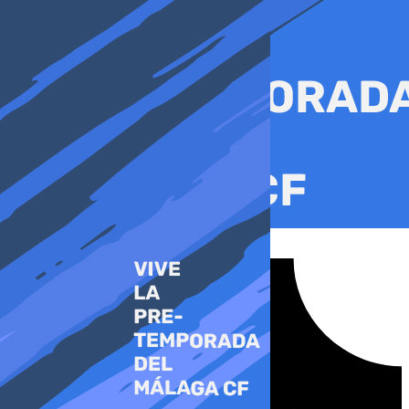
Ir
al
contenido
Tiktok