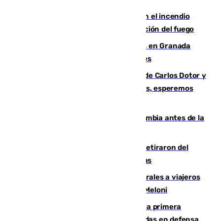
Activado el nivel 2 de emergencia en el incendio
forestal de Niebla por la compleja evolución del fuego
Controlado un incendio de rastrojos en Granada
junto a la autovía y al Callejón de Nogales
Juanfran Funes, sobre las lesiones de Carlos Dotor y
Fernando Calero: “Estamos preocupados, esperemos
que no sea nada”
Felipe VI refuerza los lazos con Colombia antes de la
llegada del nuevo presidente
Fernando Calero y Carlos Dotor se retiraron del
encuentro contra el Ceuta con molestias
España restablece controles temporales a viajeros
procedentes de Italia como repuesta a Meloni
El Málaga cae ante el Ceuta y suma la primera
derrota de la pretemporada dejando dudas en defensa