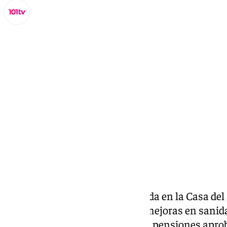
Lynx Devs
martes, 18 febrero 2025, 19:40
Compartir:
En una rueda de prensa celebrada en la Casa del
socialista de Ronda ha exigido mejoras en sanid
positivo de la reciente subida de pensiones apro