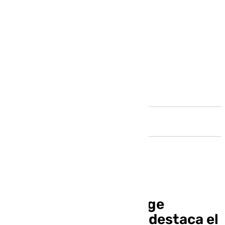
Andalucía
El PSOE de Ronda exige
mejoras en sanidad y destaca el