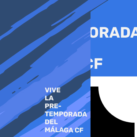
Ir
al
contenido
Tiktok