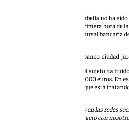
La noticia de este tiroteo en Marbella no ha sido
este martes en la provincia. A primera hora de 
producido un atraco en una sucursal bancaria de
Ciudad Jardín de la capital.
https://www.101tv.es/atracan-banco-ciudad-jar
Según ha informado la Policía, el sujeto ha huido
una cantidad que ronda los 245.000 euros. En 
dispositivo policial desplegado que está tratando
continúa fugado.
Descubre más noticias de 101Tv en las redes soc
Tok
o
X
. Puedes ponerte en contacto con nosotro
informativos@101tv.es