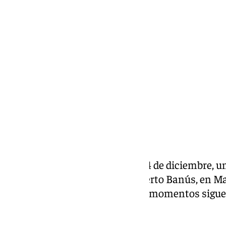
Antonio López
martes, 24 diciembre 2024, 17:07
Compartir:
En la mañana de este martes 24 de diciembre, 
bala
en las proximidades de Puerto Banús, en Ma
fuentes policiales, que en estos momentos sigue
circunstancias del tiroteo.