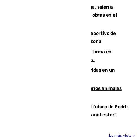
Los vecinos de Pedregalejo en Málaga, salen a
protestar en contra del resultado de las obras en el
paseo marítimo
Un incendio en un local del puerto deportivo de
Fuengirola genera una gran susto en la zona
Daniel Mérida derriba a Griekspoor y firma en
Montreal el mejor resultado de su carrera
Dos personas mueren y tres son heridas en un
accidente de tráfico en Utrera
Estudiarán el comportamiento de varios animales
durante el eclipse
Maresca evita pronunciarse sobre el futuro de Rodri:
"Por el momento, el viernes estará en Mánchester"
Lo más visto >