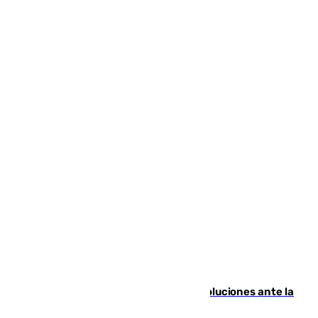
Más de 15.000 ceutíes claman por soluciones ante la
crisis migratoria