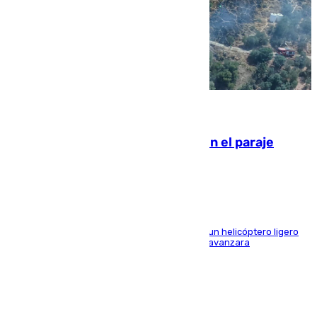
09.08.2026
Extinguido un incendio forestal en el paraje
Monte de la Tortuga de Málaga
El Plan Infoca movilizó a medios terrestres y a un helicóptero ligero
para contener las llamas y evitar que el fuego avanzara