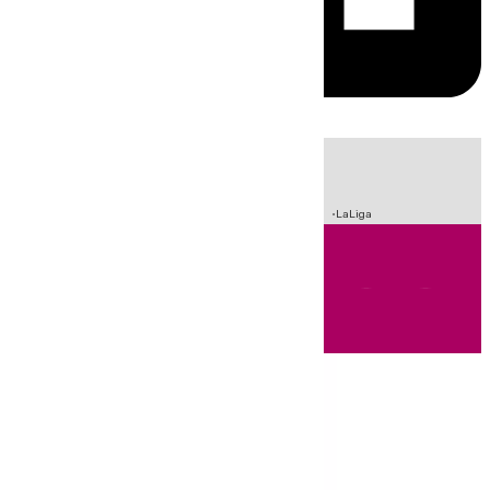
HOY
|
Incendios
Sucesos
Crisis Migratoria en Ceuta
Fútbol
LaLiga
Andalucía