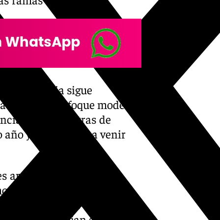
n la provincia sigue
ra desde un enfoque moderno
dencias con muestras de
 año y las que van a venir
es artísticas de Hide Two,
o en lienzos, esculturas e
odrá disfrutar de un viaje a
iezas que reflejan su faceta