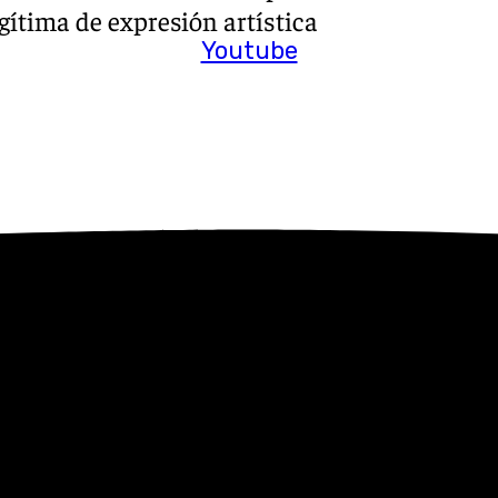
gítima de expresión artística
Youtube
 sale de las paredes de este
con el “Show de Calle”, un
dance, en el que todo el que
mano de los especialistas del
endrá en vivo en varias
en la propia plaza.
s ha programado una serie de