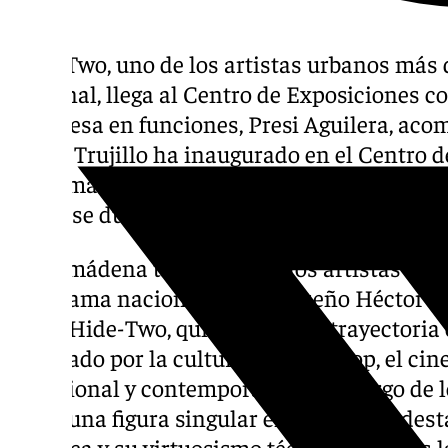
Hide-Two, uno de los artistas urbanos más
nacional, llega al Centro de Exposiciones c
alcaldesa en funciones, Presi Aguilera, aco
Jésica Trujillo ha inaugurado en el Centro 
Benalmádena Costa la muestra “Reencuentr
visitarse durante los meses de marzo y abril 
Benalmádena trae a uno de los artistas ur
panorama nacional, el malagueño Héctor S
como Hide-Two, quien inició su trayectoria en
inspirado por la cultura del Hip-Hop, el cine
tradicional y contemporánea. A lo largo de 
como una figura singular en su escena, des
artística y su virtuosismo técnico en todas l