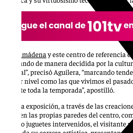
“
Benalmádena
y este centro de referencia e
apostando de manera decidida por la cultu
y actual”, precisó Aguilera, “marcando ten
primer nivel como las que vivimos el pasado
durante toda la temporada”, apostilló.
En esta exposición, a través de las creacion
tanto en las propias paredes del centro, com
incluso juguetes intervenidos, el visitante p
través de su carrera artística, presentando p