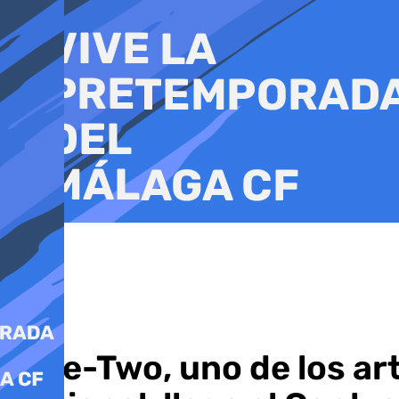
Ir
al
contenido
Hide-Two, uno de los a