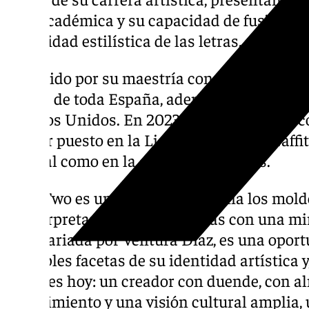
más académica y su capacidad de fusión entr
diversidad estilística de las letras.
Conocido por su maestría con el spray, su o
muros de toda España, además de países com
Estados Unidos. En 2023, su talento fue rec
primer puesto en la Liga Nacional de Graffiti
general como en la categoría de letras.
Hide Two es un artista que desafía los mold
reinterpretando sus influencias con una mi
comisariada por Ventura Díaz, es una oport
múltiples facetas de su identidad artística y
quién es hoy: un creador con duende, con a
conocimiento y una visión cultural amplia,