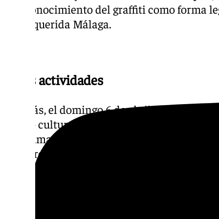
el reconocimiento del graffiti como forma le
en su querida Málaga.
Otras actividades
Además, el domingo 6 de abril el arte urbano
centro cultural y se traslada a la Plaza Olé 
programa de tarde, con música y baile brake 
se acerque podrá aprender la técnica de la 
Círculo Breaking, y además Hide Two interv
macetas gigantes instaladas para el evento 
Como es habitual, el Centro de Exposicione