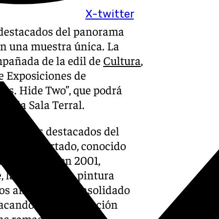
X-twitter
 destacados del panorama
on una muestra única. La
mpañada de la edil de
Cultura
,
de Exposiciones de
os. Hide Two”, que podrá
en la Sala Terral.
banos más destacados del
ócrates Hurtado, conocido
 el graffiti en 2001,
, la música, y la pintura
los años, se ha consolidado
tacando por su evolución
as ramas del graffiti.