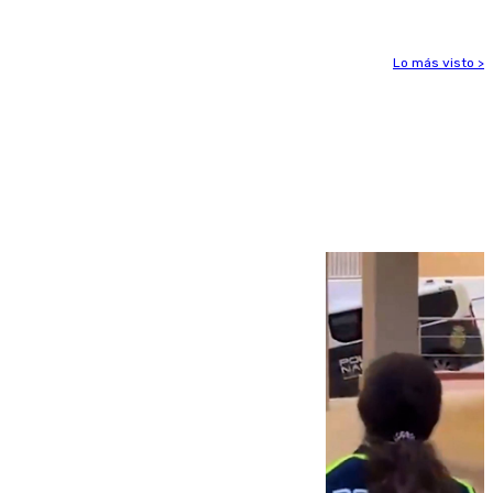
Lo más visto >
Más noticias
Ver más >