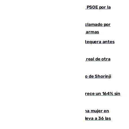
Vuelve el duelo dialéctico entre PP y PSOE por la
financiación de las autonomías
Detienen en Málaga a un fugitivo reclamado por
Colombia por homicidio y transporte de armas
Prueba final del Granada ante el Antequera antes
del inicio de la Liga
Ceuta se prepara ante la posibilidad real de otra
entrada masiva el 15 de agosto
Cártama, protagonista en el Europeo de Shorinji
Kempo celebrado en Berlín
La llegada de inmigrantes a Ceuta crece un 164% sin
contar la entrada masiva
Igualdad confirma el asesinato de una mujer en
Benahavís como violencia machista y eleva a 36 las
víctimas en 2026