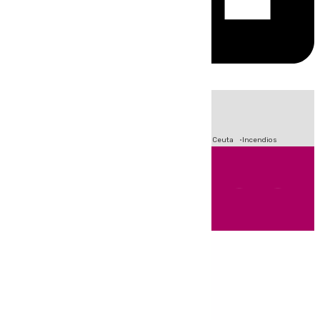
HOY
|
Fútbol
Sucesos
Primera División
Crisis Migratoria en Ceuta
Incendios
Andalucía