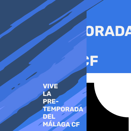
Ir
al
contenido
Tiktok