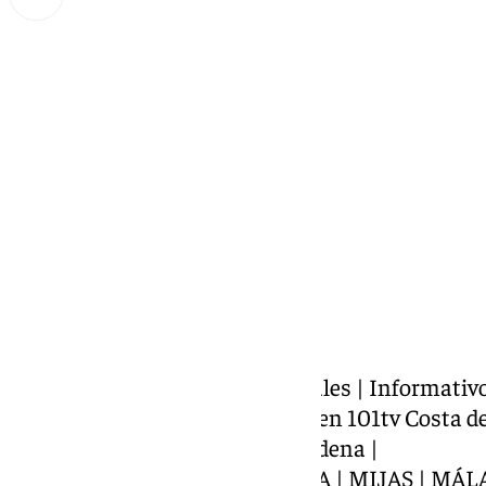
Miguel Alfonso
miércoles, 18 septiembre 2024, 19:48
Compartir:
Presentado por J. Mariano Nogales | Informativ
información de la Costa del Sol en 101tv Costa 
https://www.101tv.es/benalmadena |
COSTA DEL SOL | FUENGIROLA | MIJAS | MÁL