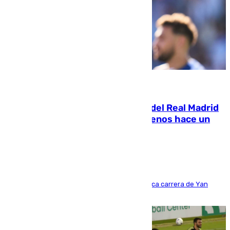
07.08.2026
El fichaje más caro de la historia del Real Madrid
costaba 105 millones de euros menos hace un
año y jugaba en Leganés
Del filial pepinero a récord absoluto: la meteórica carrera de Yan
Diomande en solo doce meses