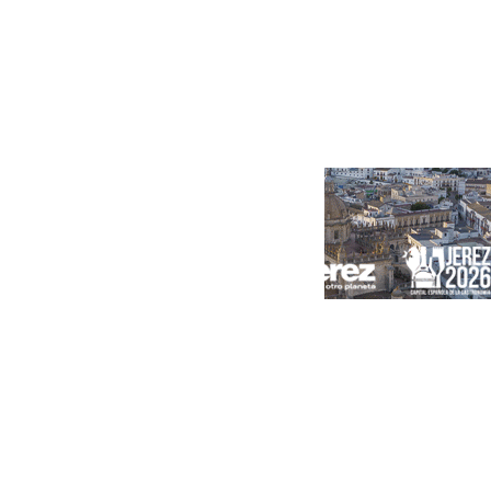
Portada
Andalucía
Sevilla
Málaga
Granada