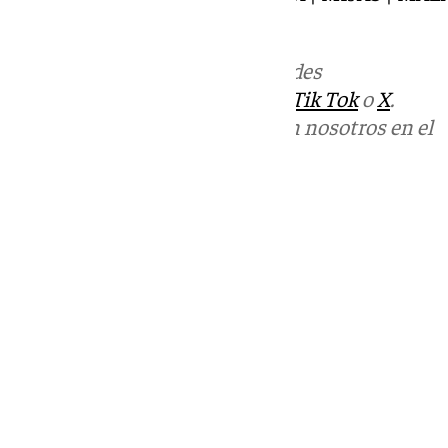
INTERNACIONAL |
Más noticias de
101TV
en las redes
sociales:
Instagram
,
Facebook
,
Tik Tok
o
X
.
Puedes ponerte en contacto con nosotros en el
correo
informativos@101tv.es
Tags:
101TV Noticias Costa del Sol
Últimas noticias