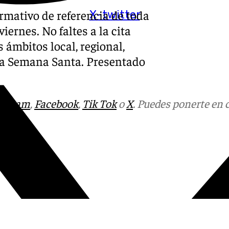
ormativo de referencia de toda
X-twitter
iernes. No faltes a la cita
 ámbitos local, regional,
y la Semana Santa. Presentado
tagram
,
Facebook
,
Tik Tok
o
X
. Puedes ponerte en 