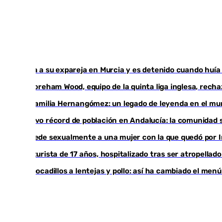
Mata a su expareja en Murcia y es detenido cuando huí
El Boreham Wood, equipo de la quinta liga inglesa, recha
La familia Hernangómez: un legado de leyenda en el mu
Nuevo récord de población en Andalucía: la comunidad s
Agrede sexualmente a una mujer con la que quedó por I
Un turista de 17 años, hospitalizado tras ser atropellad
De bocadillos a lentejas y pollo: así ha cambiado el men