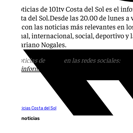
Las noticias de 101tv Costa del Sol es el inf
la Costa del Sol.Desde las 20.00 de lunes a v
diaria con las noticias más relevantes en los
nacional, internacional, social, deportivo 
por Mariano Nogales.
Más noticias de
101TV
en las redes sociales:
Ins
correo
informativos@101tv.es
Tags:
101TV Noticias Costa del Sol
Últimas noticias