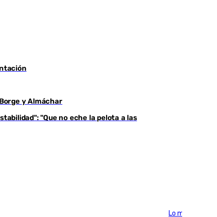
entación
l Borge y Almáchar
tabilidad": "Que no eche la pelota a las
Lo más visto >