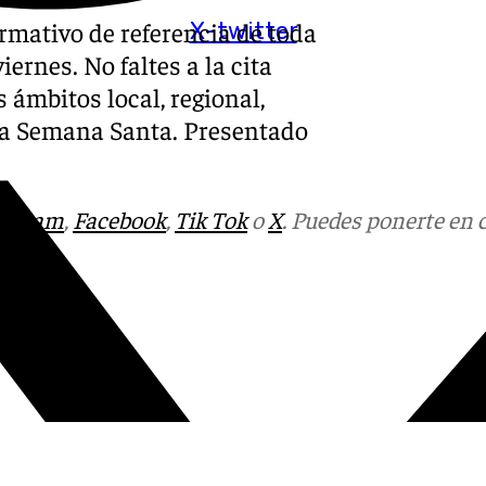
ormativo de referencia de toda
X-twitter
iernes. No faltes a la cita
 ámbitos local, regional,
y la Semana Santa. Presentado
tagram
,
Facebook
,
Tik Tok
o
X
. Puedes ponerte en 