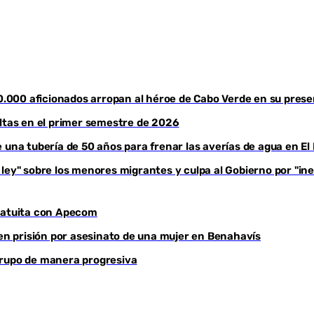
30.000 aficionados arropan al héroe de Cabo Verde en su pres
altas en el primer semestre de 2026
e una tubería de 50 años para frenar las averías de agua en E
ey" sobre los menores migrantes y culpa al Gobierno por "ines
ratuita con Apecom
 en prisión por asesinato de una mujer en Benahavís
grupo de manera progresiva