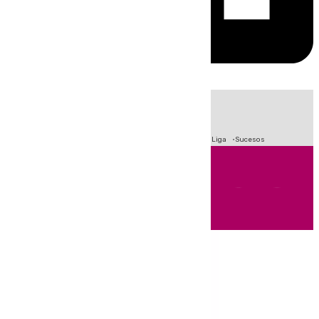
HOY
|
Fútbol
Primera División
Crisis Migratoria en Ceuta
LaLiga
Sucesos
Andalucía