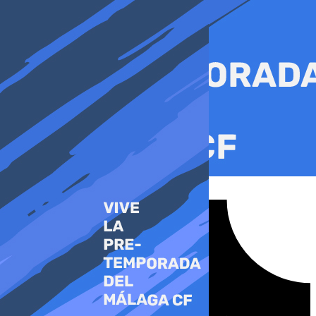
Ir
al
contenido
Tiktok