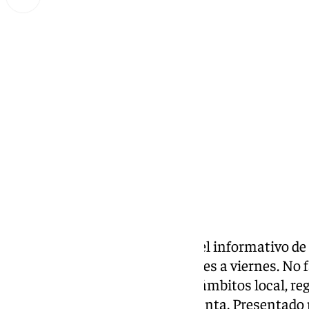
Miguel Alfonso
lunes, 28 octubre 2024, 16:45
Compartir:
Las noticias de 101tv Ronda es el informativo de
Serranía.Desde las 20.00 de lunes a viernes. No fa
noticias más relevantes en los ámbitos local, reg
social, deportivo y la Semana Santa. Presentado