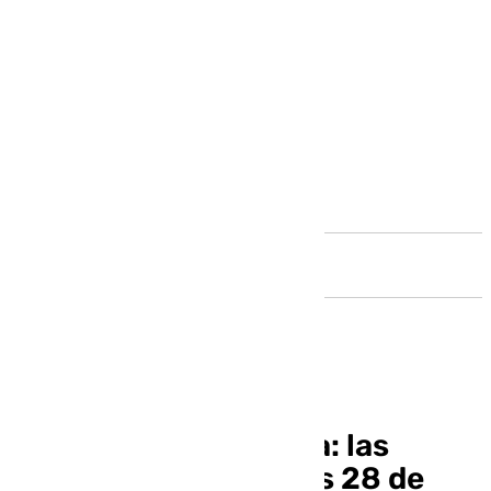
Andalucía
Informativo de Ronda: las
noticias de este lunes 28 de