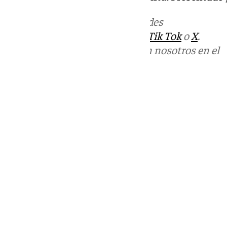
Más noticias de
101TV
en las redes
sociales:
Instagram
,
Facebook
,
Tik Tok
o
X
.
Puedes ponerte en contacto con nosotros en el
correo
informativos@101tv.es
Tags:
Últimas noticias