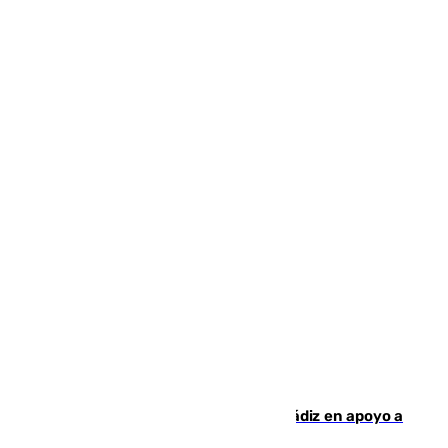
CIES NO moviliza a la provincia de Cádiz en apoyo a
la respuesta humanitaria de Ceuta