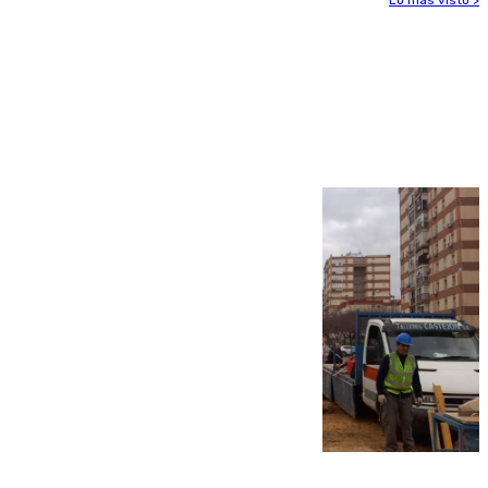
Lo más visto >
Más noticias
Ver más >