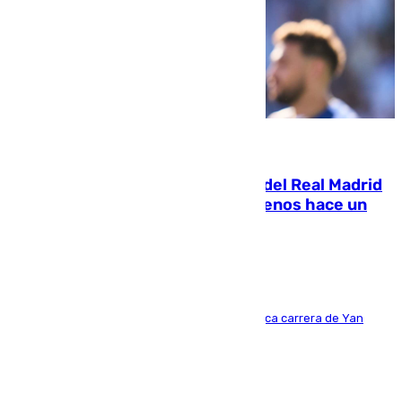
07.08.2026
El fichaje más caro de la historia del Real Madrid
costaba 105 millones de euros menos hace un
año y jugaba en Leganés
Del filial pepinero a récord absoluto: la meteórica carrera de Yan
Diomande en solo doce meses