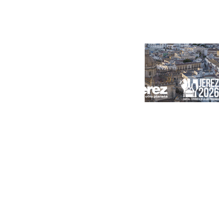
Portada
Andalucía
Sevilla
Málaga
Granada
España