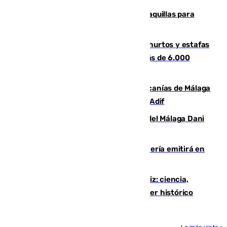
El mercado de Jerez refrigera sus taquillas para
facilitar las compras a sus visitantes
Detenida una pareja por presuntos hurtos y estafas
en Málaga tras ser descubiertos con más de 6.000
euros
Retrasos y cancelaciones en el Cercanías de Málaga
por una avería en la infraestructura de Adif
Isco, la nueva mascota del jugador del Málaga Dani
Lorenzo
El observatorio de Calar Alto de Almería emitirá en
directo el eclipse solar del 12 de agosto
El «Trío de Eclipses» arranca en Cádiz: ciencia,
naturaleza y seguridad ante un atardecer histórico