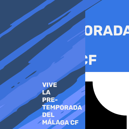
Ir
al
contenido
Tiktok