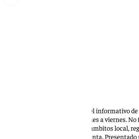
Miguel Alfonso
viernes, 27 septiembre 2024, 18:51
Compartir:
Las noticias de
101tv Ronda
es el informativo de
Serranía. Desde las 20.00 de lunes a viernes. No fa
noticias más relevantes en los ámbitos local, reg
social, deportivo y la Semana Santa. Presentado