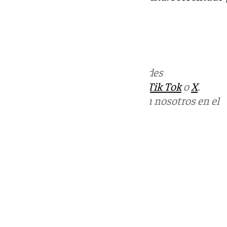
Más noticias de
101TV
en las redes
sociales:
Instagram
,
Facebook
,
Tik Tok
o
X
.
Puedes ponerte en contacto con nosotros en el
correo
informativos@101tv.es
Tags:
Últimas noticias