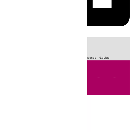
HOY
|
Fútbol
Primera División
Crisis Migratoria en Ceuta
Sucesos
LaLiga
Andalucía