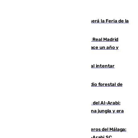
Talleres, escape room y música: así será la Feria de la
Juventud Cofrade de Málaga
El fichaje más caro de la historia del Real Madrid
costaba 105 millones de euros menos hace un año y
jugaba en Leganés
Ceuta suma 82 fallecidos en el mar al intentar
cruzar la frontera española
Huelva eleva a emergencia el incendio forestal de
Niebla
Juanfran Funes, sobre el duro juego del Al-Arabi:
“Por momentos nos hemos metido en una jungla y era
hasta peligroso”
Ya se han estrenado los tres delanteros del Málaga:
Eneko Jauregui, bigoleador contra el Al-Arabi SC