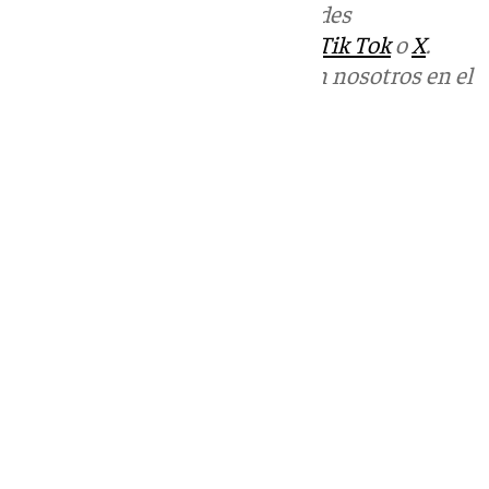
Más noticias de
101TV
en las redes
sociales:
Instagram
,
Facebook
,
Tik Tok
o
X
.
Puedes ponerte en contacto con nosotros en el
correo
informativos@101tv.es
Tags:
Últimas noticias