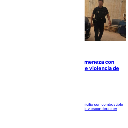
08.08.2026
Retiene a su mujer en su casa y ameneza con
quemar la vivienda: nuevo caso de violencia de
género en Málaga
El arrestado, de 54 años, habría rociado el domicilio con combustible
y habría impedido salir a la víctima antes de huir y esconderse en
una casa cercana