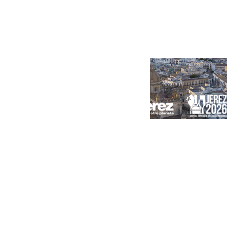
Portada
Andalucía
Sevilla
Málaga
Granada