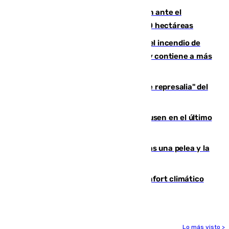
Moreno pide extremar la precaución ante el
incendio de Niebla, que supera las 4.000 hectáreas
340 personas más desalojadas por el incendio de
Niebla, que mantiene a 410 evacuadas y contiene a más
de 500 efectivos trabajando
Italia responde ante las "medidas de represalia" del
Gobierno de Sánchez
El Sevilla se desinfla ante el Leverkusen en el último
ensayo (1-2)
Tensión en la prisión de Alhaurín tras una pelea y la
incautación de un punzón
Málaga contabiliza 148 zonas de confort climático
para enfrentar las altas temperaturas
Lo más visto >