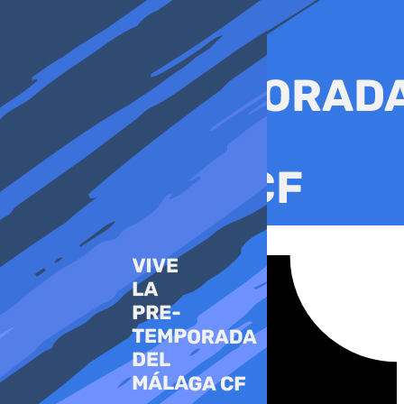
Ir
al
contenido
Tiktok