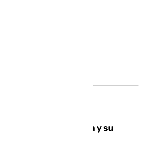
Andalucía
Informativo de Ronda y su
Serranía