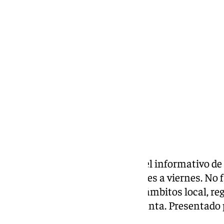
Miguel Alfonso
miércoles, 13 noviembre 2024, 19:22
Compartir:
Las noticias de 101tv Ronda es el informativo de
Serranía.Desde las 20.00 de lunes a viernes. No fa
noticias más relevantes en los ámbitos local, reg
social, deportivo y la Semana Santa. Presentado