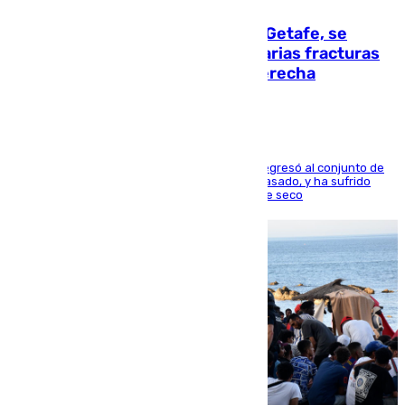
Christantus Uche, delantero del Getafe, se
perderá toda la temporada por varias fracturas
en los ligamentos de su rodilla derecha
El centrocampista reconvertido en atacante regresó al conjunto de
la capital, después de salir obligado el curso pasado, y ha sufrido
una lesión que lo mantendrá un año en el dique seco