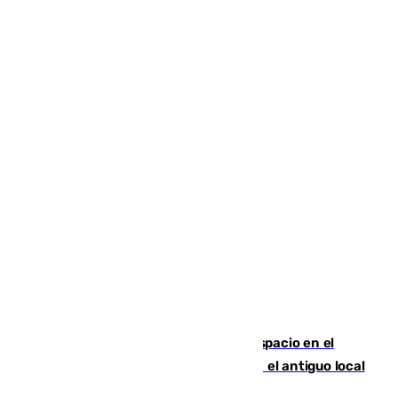
Las marca internacionales ganan espacio en el
Centro de Málaga: La Tagliatella abre en el antiguo local
de Vox Sports Bar