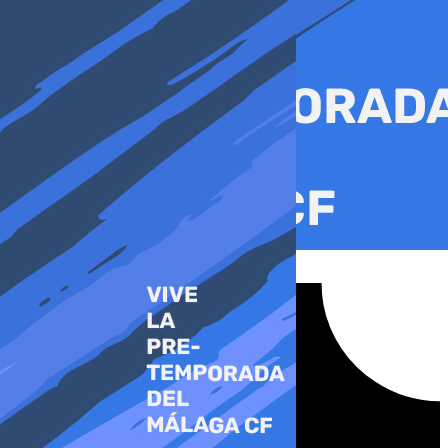
Ir
al
contenido
Tiktok