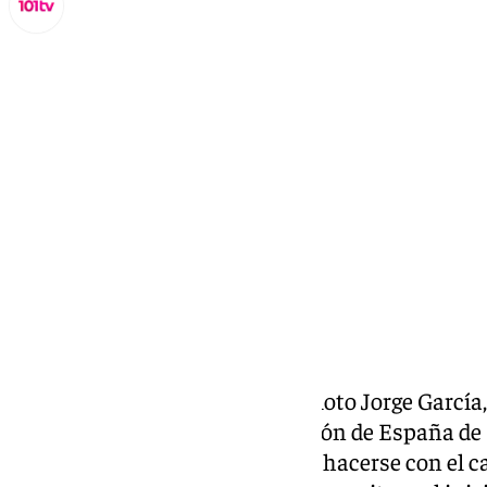
Lynx Devs
miércoles, 5 febrero 2025, 10:21
Compartir:
El pasado 24 de noviembre el piloto Jorge García,
Benalauría, se proclamó campeón de España de E
tiempos.Jorge García consiguió hacerse con el 