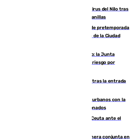
Málaga refuerza la vigilancia por el virus del Nilo tras
detectar un mosquito positivo en Campanillas
Málaga-Ceuta: cuarto compromiso de pretemporada
de los blanquiazules en busca del Trofeo de la Ciudad
Autónoma
Málaga, en alerta por el virus del Nilo: la Junta
decreta Campanillas como zona de alto riesgo por
varios casos recientes
El Gobierno registra 1.342 menores tras la entrada
masiva del pasado 30 de julio
Cádiz despide seis «puntos negros» urbanos con la
orden de retirada para quioscos abandonados
La Armada suma cuatro buques en Ceuta ante el
aviso de un nuevo cruce el 15 de agosto
Guardia Civil y RFEF trabajan de manera conjunta en