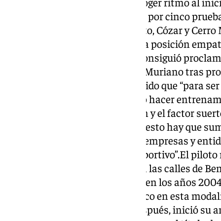
lesión que hizo que le costara coger ritmo al ini
competición estuvo compuesta por cinco prueba
Santiago de Compostela, Infiesto, Cózar y Cerro 
cita del campeonato en segunda posición empata
encabezaba la clasificación, y consiguió procl
alzarse con la victoria en Cerro Muriano tras pr
carrera.Jorge García ha reconocido que “para s
diferentes circunstancias como hacer entrenami
la regularidad en la competición y el factor suer
evitar averías y lesiones. A todo esto hay que su
equipo y de todas las personas, empresas y enti
colaboran con este proyecto deportivo”.El piloto
subió a una moto fue de niño en las calles de Be
amigos comenzó a hacer trial y en los años 2004
campeonatos a nivel autonómico en esta modali
dar el salto al enduro y, poco después, inició s