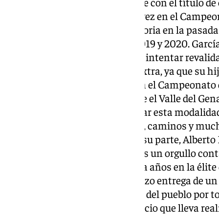
Andalucía consiguiendo hacerse con el título de
En 2018 participó por primera vez en el Campeo
que, antes de alzarse con la victoria en la pasad
meritorio segundo puesto en 2019 y 2020. García
para la temporada 2025 es el de intentar revalida
piloto tendrá una motivación extra, ya que su h
compitiendo por primera vez en el Campeonato
infantil.Jorge García explicó que el Valle del Gen
paraíso para entrenar y practicar esta modalidad
fuertes pendientes y desniveles, caminos y much
aficionados a este deporte.”Por su parte, Alberto 
añadió que “para el municipio es un orgullo con
campeón de España que ya lleva años en la élite 
Ayuntamiento de Jubrique se hizo entrega de un
en gratitud por llevar el nombre del pueblo por
reconocer el esfuerzo y el sacrificio que lleva re