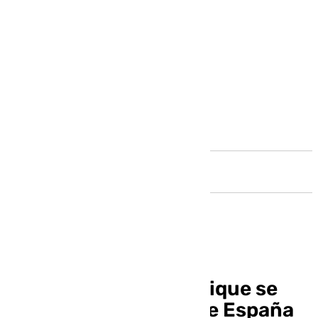
Andalucía
Jorge García de Jubrique se
proclama Campeón de España