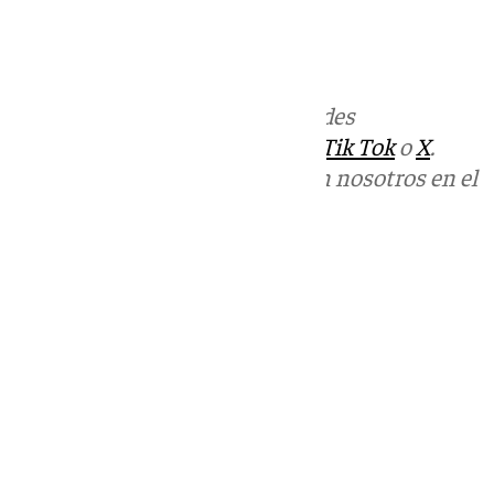
mucho tiempo.
Más noticias de
101TV
en las redes
sociales:
Instagram
,
Facebook
,
Tik Tok
o
X
.
Puedes ponerte en contacto con nosotros en el
correo
informativos@101tv.es
Tags:
Últimas noticias