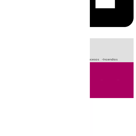
HOY
|
Fútbol
Primera División
Crisis Migratoria en Ceuta
Sucesos
Incendios
Andalucía