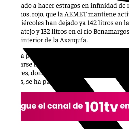
empezado a hacer estragos en infinidad de m
extremos, rojo, que la AEMET mantiene activ
este miércoles han dejado ya 142 litros en l
Alfarnatejo y 132 litros en el río Benamarg
con el interior de la Axarquía.
Esto ha provocado que el río Benamargosa,
inundarse las partes más bajas del pueblo; a
Comares, donde el puente colgante de Los Pé
Cuevas, se ha partido.