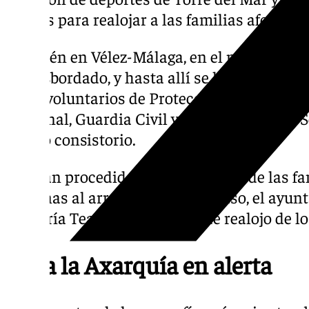
puntos para realojar a las familias afectada
También en Vélez-Málaga, en el núcleo de T
ha desbordado, y hasta allí se ha desplazo 
entre voluntarios de Protección Civil, Polic
Nacional, Guardia Civil y miembros de los S
propio consistorio.
Allí han procedido a la evacuación de las f
cercanas al arroyo y para este caso, el ayu
cafetería Teatro como punto de realojo de l
Toda la Axarquía en alerta