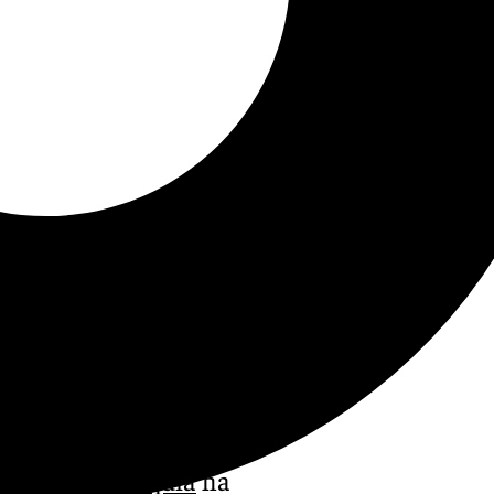
ña de la Axarquía
ha