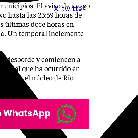
unicipios. El aviso de riesgo
X-twitter
o hasta las 23:59 horas de
as últimas doce horas en
osa. Un temporal inclemente
 se desborde y comiencen a
l igual que ha ocurrido en
rez, en el núcleo de Río