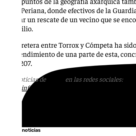
Otros puntos de la geografía axárquica tamb
como Periana, donde efectivos de la Guardia
realizar un rescate de un vecino que se enc
domicilio.
La carretera entre Torrox y Cómpeta ha sido
desprendimiento de una parte de esta, concr
la A-7207.
Más noticias de
101TV
en las redes sociales:
Ins
correo
informativos@101tv.es
Tags:
Últimas noticias