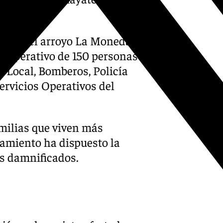
s.
riana, el arroyo La Moneda se
un operativo de 150 personas
ía Local, Bomberos, Policía
ervicios Operativos del
amilias que viven más
ntamiento ha dispuesto la
os damnificados.