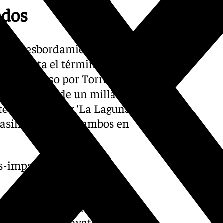
ados
o el desbordamiento del río
rza hasta el término
z, a su paso por Torre del
ojar a cerca de un millar de
 y el camping ‘La Laguna’;
sillas de la vía, ambos en
s-impactantes-en-la-
laga
ha habilitado el
 colegio de Almayate como