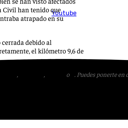
ién se han visto afectados
 Civil han tenido que
Youtube
ontraba atrapado en su
 cerrada debido al
etamente, el kilómetro 9,6 de
tagram
,
Facebook
,
Tik Tok
o
X
. Puedes ponerte en 