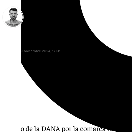
Carlos Rico
miércoles, 13 noviembre 2024, 17:58
Compartir:
El paso de la
DANA por la comarca malague