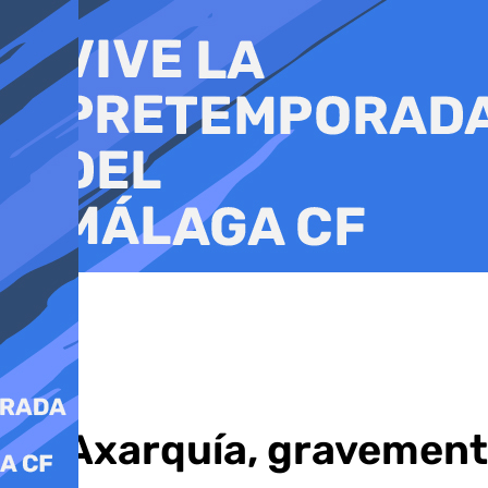
Ir
al
contenido
La Axarquía, gravemente