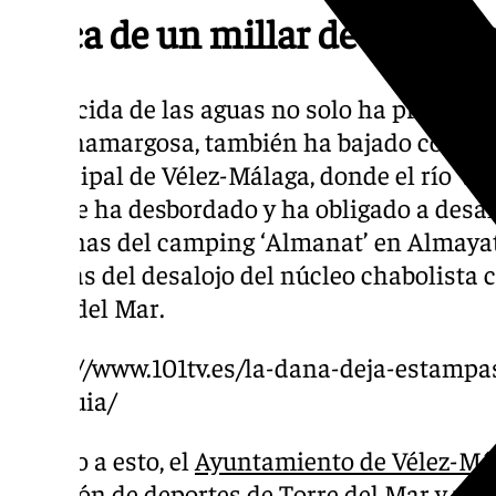
Cerca de un millar de desaloj
La crecida de las aguas no solo ha provocad
en Benamargosa, también ha bajado con fue
municipal de Vélez-Málaga, donde el río Véle
Mar, se ha desbordado y ha obligado a desal
personas del camping ‘Almanat’ en Almayate
además del desalojo del núcleo chabolista ca
Torre del Mar.
https://www.101tv.es/la-dana-deja-estampa
axarquia/
Debido a esto, el
Ayuntamiento de Vélez-Má
pabellón de deportes de Torre del Mar y un