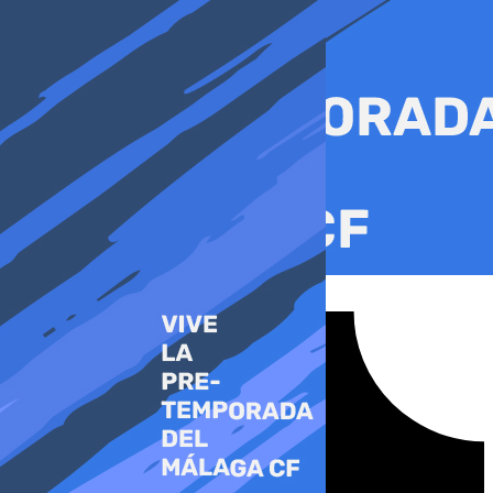
Ir
al
contenido
Tiktok