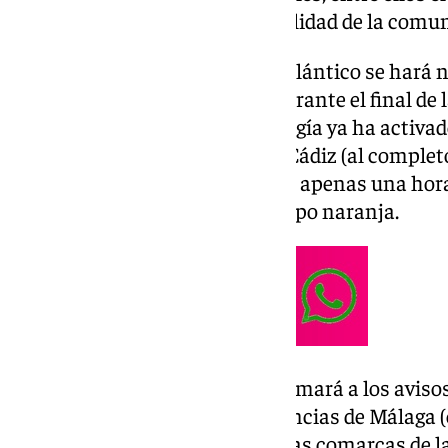
y que afectará a la práctica totalidad de la comun
La llegada de este gran frente atlántico se hará
provincias más occidentales durante el final de la
la Agencia Estatal de Meteorología ya ha activad
provincias de Huelva, Sevilla y Cádiz (al comple
20 litros por metro cuadrado en apenas una hora.
gaditano, en cambio, serán de tipo naranja.
A partir de las 21.00 horas se sumará a los aviso
las 00.00 horas serán las provincias de Málaga (
de Ronda), Granada, junto con las comarcas de l