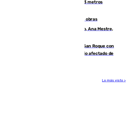
occidental malagueño recoge más de 33 metros
cúbicos de residuos
El Cádiz se afila ante un Granada en obras
La nueva presidenta del Parlamento, Ana Mestre,
hace parada institucional en Cádiz
Estabilizado el incendio forestal de San Roque con
19 familias aún desalojadas y un domicilio afectado de
gravedad
Lo más visto >
Más noticias
Ver más >