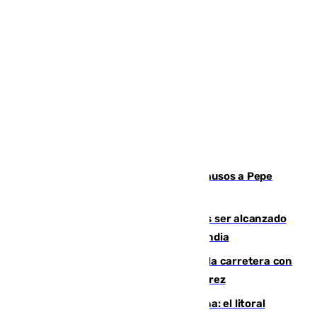
Granada despide con lágrimas y aplausos a Pepe
Habichuela
Un futbolista de 24 años muere tras ser alcanzado
por un rayo durante un partido en Tailandia
Muere un conductor tras salirse de la carretera con
su turismo en la A-480 a la altura de Jerez
Julio supera a junio en basura marina: el litoral