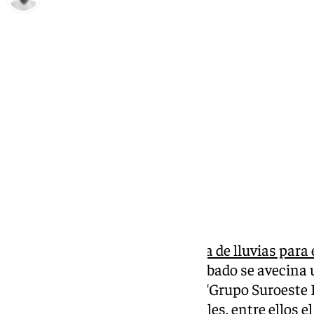
Antonio López
viernes, 7 marzo 2025, 08:58
Compartir:
Tras una
semana extraordinaria de lluvias para e
Andalucía con la sequía
, este sábado se avecina
que ya ha sido nombrada por el ‘Grupo Suroeste E
servicios meteorológicos estatales, entre ellos 