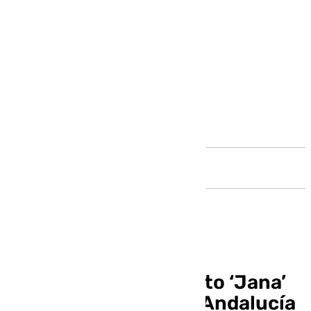
Andalucía
La borrasca de impacto ‘Jana’
pone en aviso a toda Andalucía