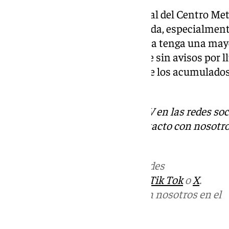
Siguiendo la actualización actual del Centro Met
volverá a caer sobre Sierra Nevada, especialment
cuando se espera que la borrasca tenga una may
Almería. En esta última, aunque sin avisos por 
a llover el fin de semana, aunque los acumulado
cara occidental.
Descubre más noticias de 101TV en las redes soc
Tok
o
X
. Puedes ponerte en contacto con nosotro
informativos@101tv.es
Más noticias de
101TV
en las redes
sociales:
Instagram
,
Facebook
,
Tik Tok
o
X
.
Puedes ponerte en contacto con nosotros en el
correo
informativos@101tv.es