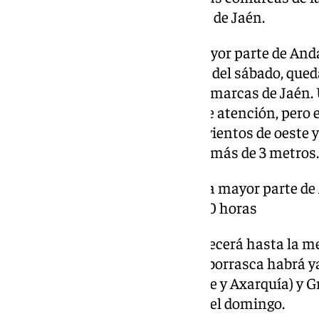
Morena y Valle del Guadalquivir de Jaén.
El panorama de avisos en la mayor parte de And
principio, hasta las 15.00 horas del sábado, que
Málaga, Cádiz, Granada, y las comarcas de Jaén.
activaran dos nuevas señales de atención, pero 
en Cádiz y Almería. Se esperan vientos de oeste
los 61 kilómetros hora y olas de más de 3 metros.
El panorama de avisos en la mayor parte de
en principio, hasta las 15.00 horas
Tal previsión de Aemet permanecerá hasta la m
horas la mayor virulencia de la borrasca habrá 
Málaga (Sol, Ronda, Guadalhorce y Axarquía) y 
sus avisos amarillos a lo largo del domingo.